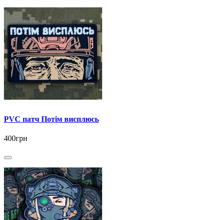
PVC патч Потім висплюсь
400грн