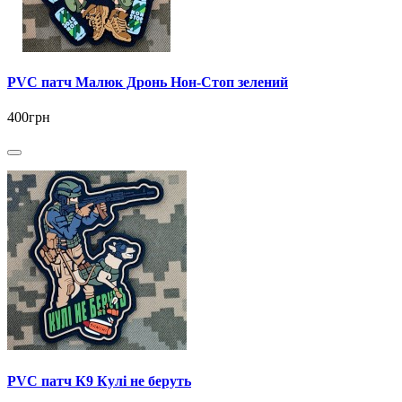
PVC патч Малюк Дронь Нон-Стоп зелений
400грн
PVC патч К9 Кулі не беруть