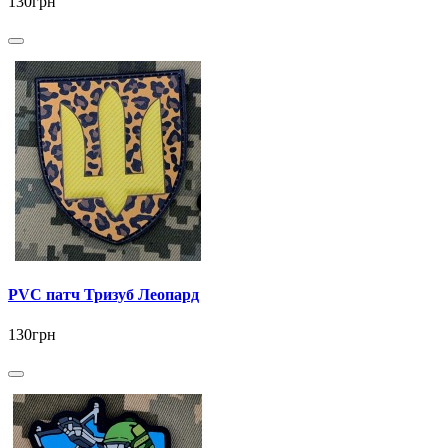
130грн
PVC патч Тризуб Леопард
130грн