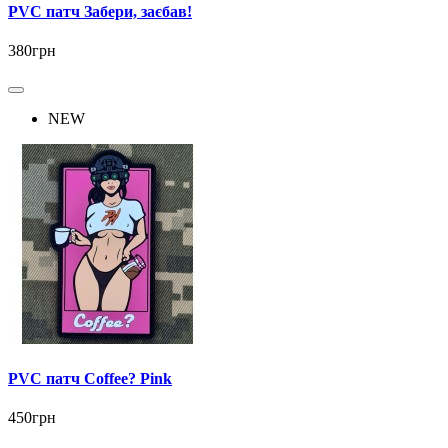
PVC патч Забери, заєбав!
380грн
NEW
PVC патч Coffee? Pink
450грн