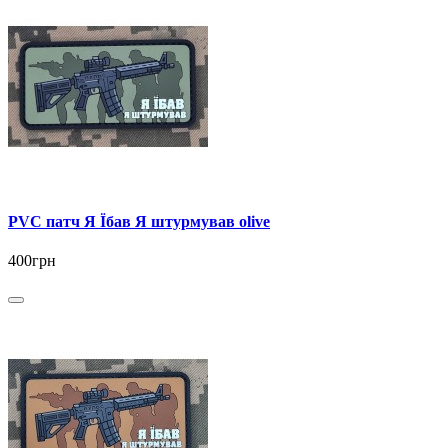
PVC патч Я Їбав Я штурмував olive
400грн