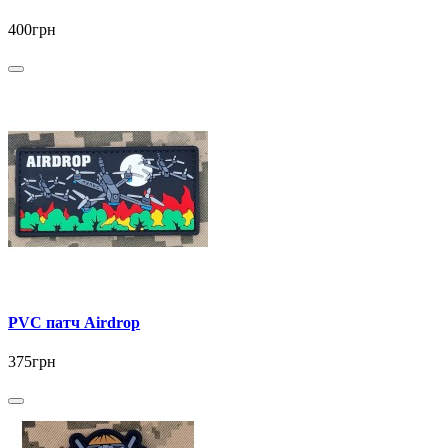
400грн
PVC патч Airdrop
375грн