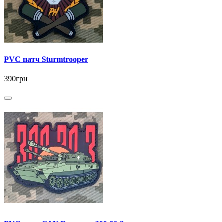
PVC патч Sturmtrooper
390грн