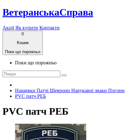
ВетеранськаСправа
Акції
Як купити
Контакти
0
Кошик
Поки що порожньо
Поки що порожньо
Нашивки Патчі Шеврони Нарукавні знаки Погони
PVC патч РЕБ
PVC патч РЕБ