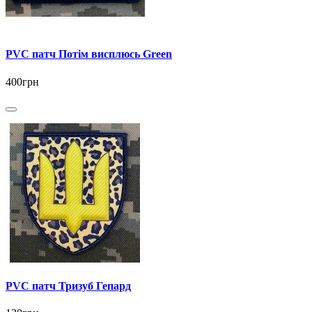
PVC патч Потім висплюсь Green
400грн
PVC патч Тризуб Гепард