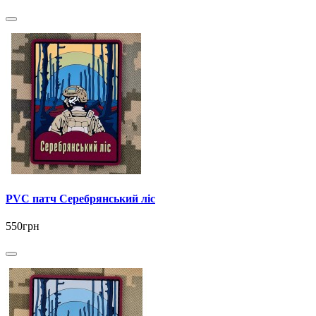
PVC патч Серебрянський ліс
550грн