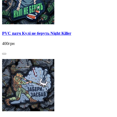
PVC патч Кулі не беруть Night Killer
400грн