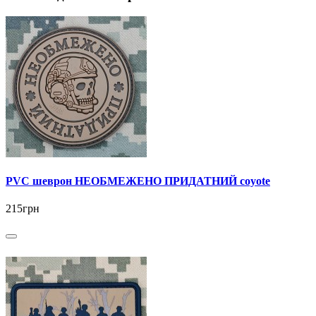
PVC шеврон НЕОБМЕЖЕНО ПРИДАТНИЙ coyote
215грн