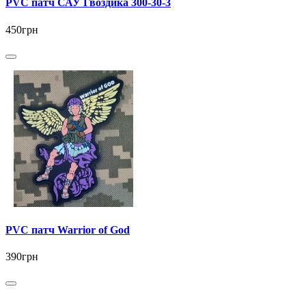
PVC патч САУ Гвоздика 300-30-3
450грн
PVC патч Warrior of God
390грн