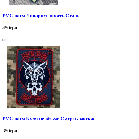
PVC патч Лицарям личить Сталь
450грн
PVC патч Куля не візьме Смерть зачекає
350грн