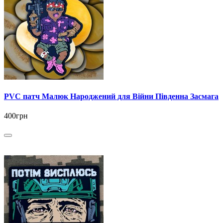
PVC патч Малюк Народжений для Війни Південна Засмага
400грн