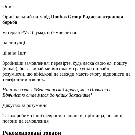
Опис
Оригінальний патч від
Donbas Group Радиоэлектронная
борьба
матеріал PVC (гума), об’ємне лиття
на липучці
ціна за 1шт
Зробивши замовлення, перевірте, будь ласка свою ел. пошту
(e-mail), бо зазвичай ми висилаємо рахунки он лайн,
розуміючи, що військові не завжди мають змогу відповісти на
телефонний дзвінок.
Наш магазин - #ВетеранськаСправа, ми з Повагою і
Вдячністю ставимося до нашіх Захисників!
Дякуємо за розуміння
Також робимо інші шеврони, нашивки, прізвища, позивні,
погони на замовлення
Рекомендовані товари