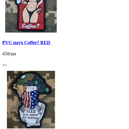
PVC патч Coffee? RED
450грн