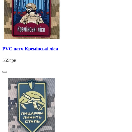
PVC патч Кремінські ліси
555грн