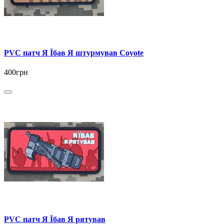
PVC патч Я Їбав Я штурмував Coyote
400грн
PVC патч Я Їбав Я рятував