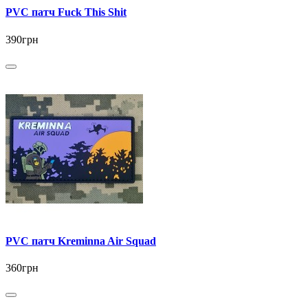
PVC патч Fuck This Shit
390грн
PVC патч Kreminna Air Squad
360грн