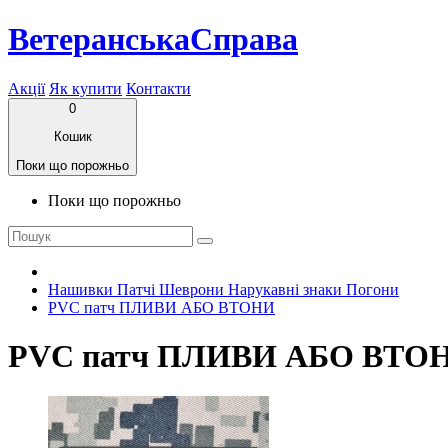
ВетеранськаСправа
Акції
Як купити
Контакти
0
Кошик
Поки що порожньо
Поки що порожньо
Нашивки Патчі Шеврони Нарукавні знаки Погони
PVC патч ПЛИВИ АБО ВТОНИ
PVC патч ПЛИВИ АБО ВТО