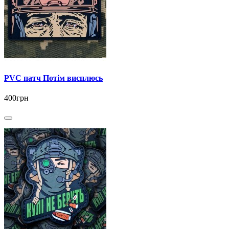
PVC патч Потім висплюсь
400грн