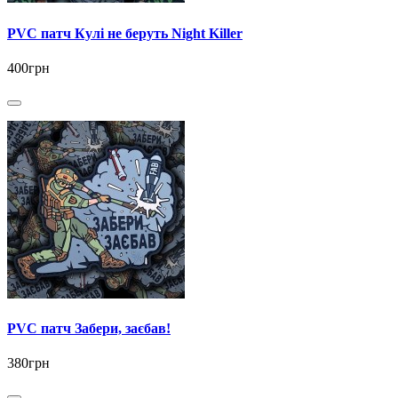
PVC патч Кулі не беруть Night Killer
400грн
PVC патч Забери, заєбав!
380грн