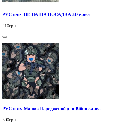
PVC патч ЦЕ НАША ПОСАДКА 3D койот
210грн
PVC патч Малюк Народжений для Війни олива
300грн