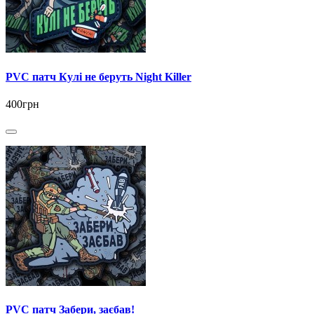
PVC патч Кулі не беруть Night Killer
400грн
PVC патч Забери, заєбав!