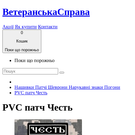
ВетеранськаСправа
Акції
Як купити
Контакти
0
Кошик
Поки що порожньо
Поки що порожньо
Нашивки Патчі Шеврони Нарукавні знаки Погони
PVC патч Честь
PVC патч Честь