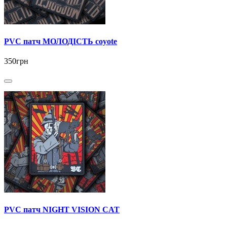
PVC патч МОЛОДІСТЬ coyote
350грн
PVC патч NIGHT VISION CAT