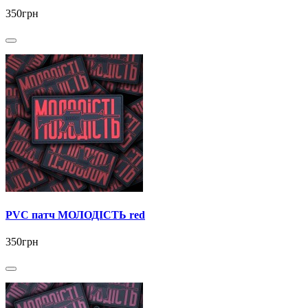
350грн
PVC патч МОЛОДІСТЬ red
350грн