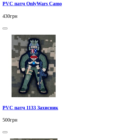
PVC патч OnlyWars Camo
430грн
PVC патч 1133 Захисник
500грн