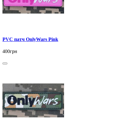
PVC патч OnlyWars Pink
400грн