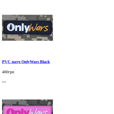
PVC патч OnlyWars Black
400грн