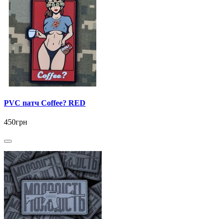
PVC патч Coffee? RED
450грн