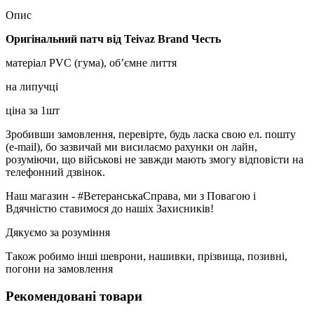
Опис
Оригінальний патч від Teivaz Brand Честь
матеріал PVC (гума), об’ємне лиття
на липучці
ціна за 1шт
Зробивши замовлення, перевірте, будь ласка свою ел. пошту
(e-mail), бо зазвичай ми висилаємо рахунки он лайн,
розуміючи, що військові не завжди мають змогу відповісти на
телефонний дзвінок.
Наш магазин - #ВетеранськаСправа, ми з Повагою і
Вдячністю ставимося до нашіх Захисників!
Дякуємо за розуміння
Також робимо інші шеврони, нашивки, прізвища, позивні,
погони на замовлення
Рекомендовані товари