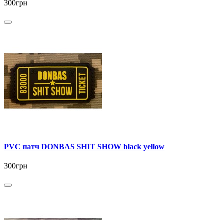
300грн
PVC патч DONBAS SHIT SHOW black yellow
300грн