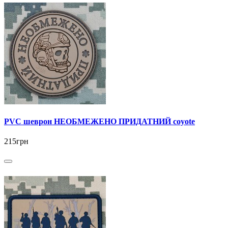
PVC шеврон НЕОБМЕЖЕНО ПРИДАТНИЙ coyote
215грн