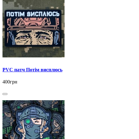
PVC патч Потім висплюсь
400грн