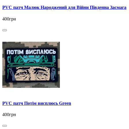
PVC патч Малюк Народжений для Війни Південна Засмага
400грн
PVC патч Потім висплюсь Green
400грн