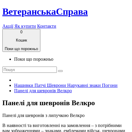
ВетеранськаСправа
Акції
Як купити
Контакти
0
Кошик
Поки що порожньо
Поки що порожньо
Нашивки Патчі Шеврони Нарукавні знаки Погони
Панелі для шевронів Велкро
Панелі для шевронів Велкро
Панелі для шевронів з липучкою Велкро
В наявності та виготовленні на замовлення – з потрібними
вам зображеннями – знаками, емблемами військ, шевронами