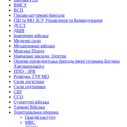
ВМСУ
ВСП
Гірсько-штурмові бригади
ГШ та МО ЗСУ, Управління та Командування
ДССТ
ДШВ
Інженерні війська
Медичні сили
Механізовані війська
Морська Піхота
Навчальні заклади, Центри
Окрема президентська бригада імені гетьмана Богдана
Хмельницького
ППО - ЗРВ
Розвідка, ГУР МО
Сили логістики
Сили підтримки
СБУ
ССО
Сухопутні війська
Танкові Війська
Територіальна оборона
Гвардія наступу
МВС