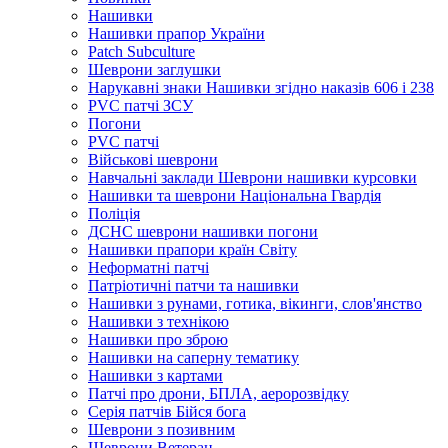
Нашивки
Нашивки прапор України
Рatch Subculture
Шеврони заглушки
Нарукавні знаки Нашивки згідно наказів 606 і 238
PVC патчі ЗСУ
Погони
PVC патчі
Військові шеврони
Навчальні заклади Шеврони нашивки курсовки
Нашивки та шеврони Національна Гвардія
Поліція
ДСНС шеврони нашивки погони
Нашивки прапори країн Світу
Неформатні патчі
Патріотичні патчи та нашивки
Нашивки з рунами, готика, вікинги, слов'янство
Нашивки з технікою
Нашивки про зброю
Нашивки на саперну тематику
Нашивки з картами
Патчі про дрони, БПЛА, аеророзвідку
Серія патчів Бійся бога
Шеврони з позивним
Шеврони Ветеран