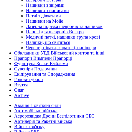
Нашивки з звірями
Нашивки з написами
Патчі з дівчатами
Нашивки на Molle
Лазерна порізка шевронів та нашивок
Панелі для шевронів Велкро
Медичні патчі, нашивки група крові
Наліпки, що світяться
Черепи, пірати, карателі, панішери
Обкладинки УБД Військовий квиток та інші
Прапори Вимпели Прапорці
Фурнітура Знаки Емблеми
Сувеніри Подарунки
Екіпірування та Спорядження
Головні убори
Взуття
Одяг
Archive
Авіація Повітряні сили
Автомобільні війська
Аеророзвідка Дрони Безпілотники СБС
Артилерія та Ракетні війська
Війська зв'язку
Війська РЕБ