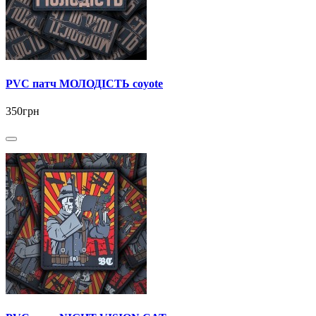
PVC патч МОЛОДІСТЬ coyote
350грн