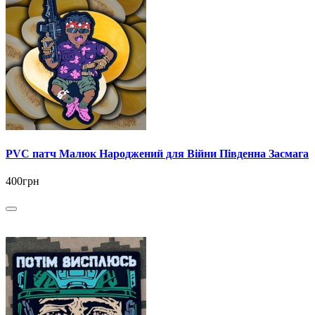
PVC патч Малюк Народжений для Війни Південна Засмага
400грн