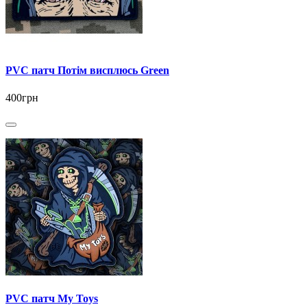
PVC патч Потім висплюсь Green
400грн
PVC патч My Toys