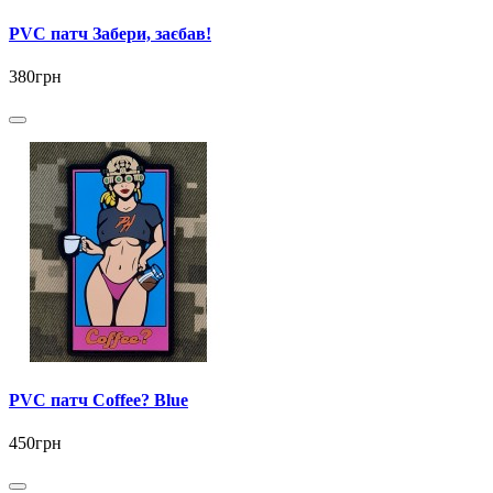
PVC патч Забери, заєбав!
380грн
PVC патч Coffee? Blue
450грн