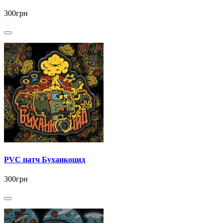
300грн
PVC патч Буханкоцид
300грн