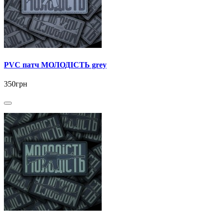
PVC патч МОЛОДІСТЬ grey
350грн