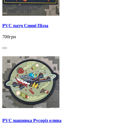
PVC патч Спині Пізда
700грн
PVC нашивка Русоріз олива