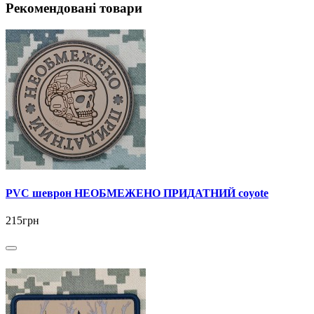
Рекомендовані товари
PVC шеврон НЕОБМЕЖЕНО ПРИДАТНИЙ coyote
215грн