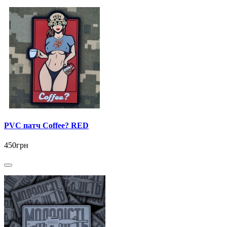
PVC патч Coffee? RED
450грн