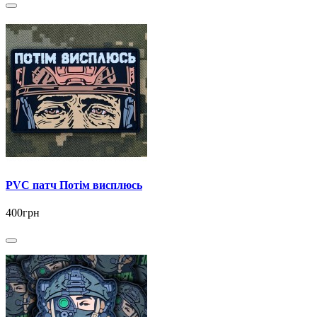
PVC патч Потім висплюсь
400грн