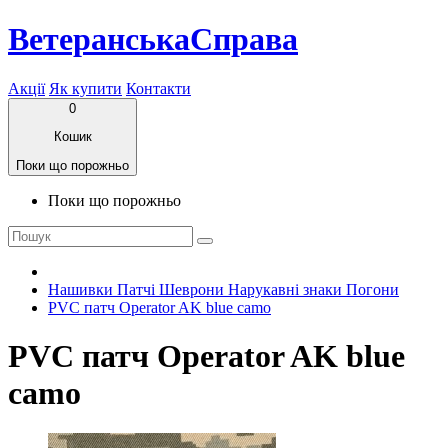
ВетеранськаСправа
Акції
Як купити
Контакти
0
Кошик
Поки що порожньо
Поки що порожньо
Нашивки Патчі Шеврони Нарукавні знаки Погони
PVC патч Operator AK blue camo
PVC патч Operator AK blue
camo