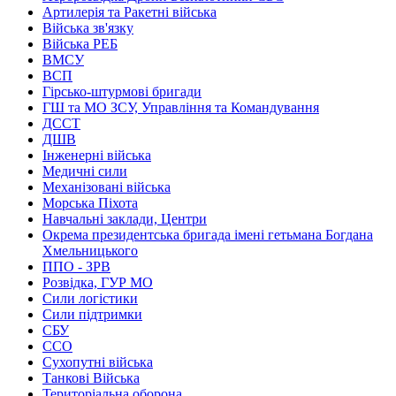
Артилерія та Ракетні війська
Війська зв'язку
Війська РЕБ
ВМСУ
ВСП
Гірсько-штурмові бригади
ГШ та МО ЗСУ, Управління та Командування
ДССТ
ДШВ
Інженерні війська
Медичні сили
Механізовані війська
Морська Піхота
Навчальні заклади, Центри
Окрема президентська бригада імені гетьмана Богдана
Хмельницького
ППО - ЗРВ
Розвідка, ГУР МО
Сили логістики
Сили підтримки
СБУ
ССО
Сухопутні війська
Танкові Війська
Територіальна оборона