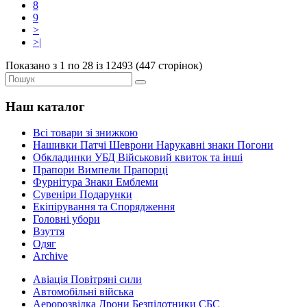
8
9
>
>|
Показано з 1 по 28 із 12493 (447 сторінок)
Наш каталог
Всі товари зі знижкою
Нашивки Патчі Шеврони Нарукавні знаки Погони
Обкладинки УБД Військовий квиток та інші
Прапори Вимпели Прапорці
Фурнітура Знаки Емблеми
Сувеніри Подарунки
Екіпірування та Спорядження
Головні убори
Взуття
Одяг
Archive
Авіація Повітряні сили
Автомобільні війська
Аеророзвідка Дрони Безпілотники СБС