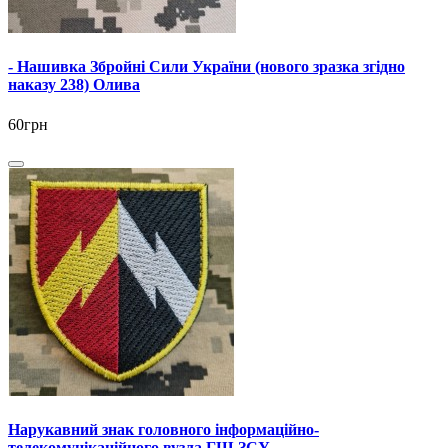
- Нашивка Збройні Сили України (нового зразка згідно
наказу 238) Олива
60грн
Нарукавний знак головного інформаційно-
телекомунікаційного вузла ГШ ЗСУ