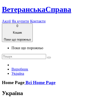
ВетеранськаСправа
Акції
Як купити
Контакти
0
Кошик
Поки що порожньо
Поки що порожньо
Виробник
Україна
Home Page
Всі Home Page
Україна