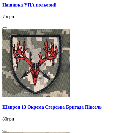
Нашивка УПА польовий
75грн
Шеврон 13 Окрема Єгерська Бригада Піксель
80грн