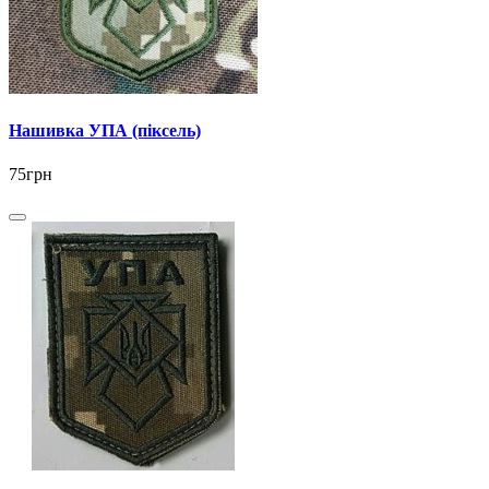
Нашивка УПА (піксель)
75грн