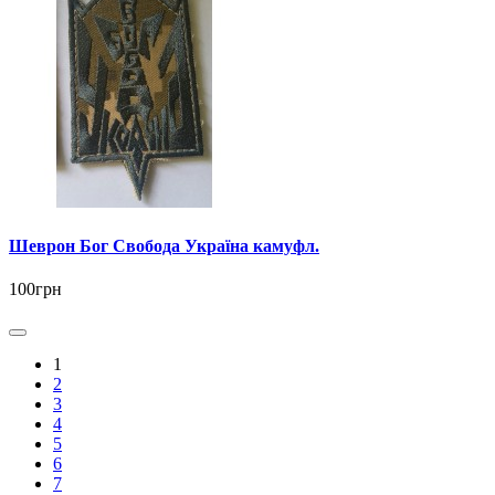
Шеврон Бог Свобода Україна камуфл.
100грн
1
2
3
4
5
6
7