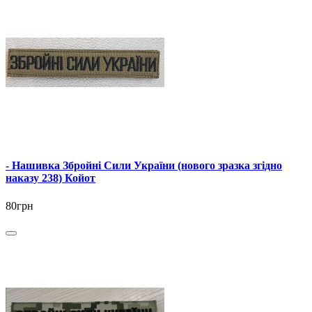
- Нашивка Збройні Сили України (нового зразка згідно
наказу 238) Койот
80грн