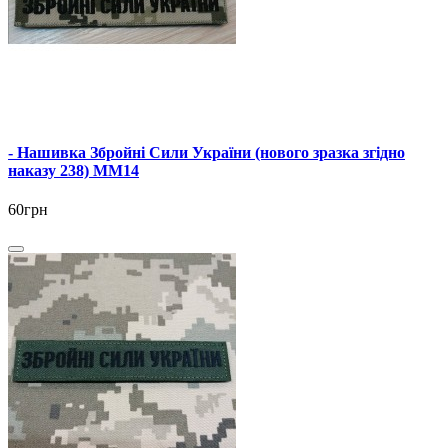
- Нашивка Збройні Сили України (нового зразка згідно
наказу 238) ММ14
60грн