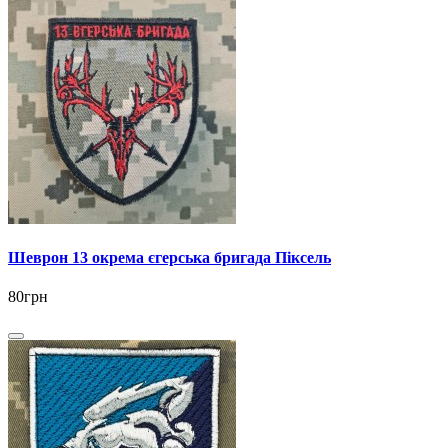
Шеврон 13 окрема єгерська бригада Піксель
80грн