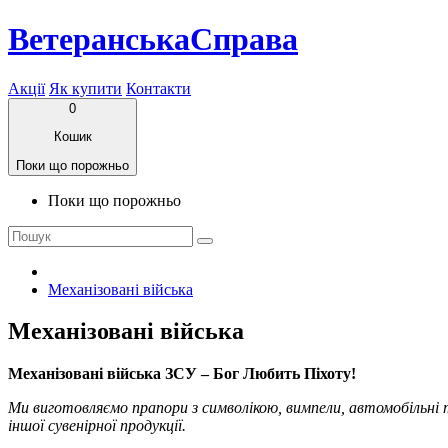
ВетеранськаСправа
Акції
Як купити
Контакти
0
Кошик
Поки що порожньо
Поки що порожньо
Механізовані війська
Механізовані війська
Механізовані війська ЗСУ – Бог Любить Піхоту!
Ми виготовляємо прапори з символікою, вимпели, автомобільні 
іншої сувенірної продукції.