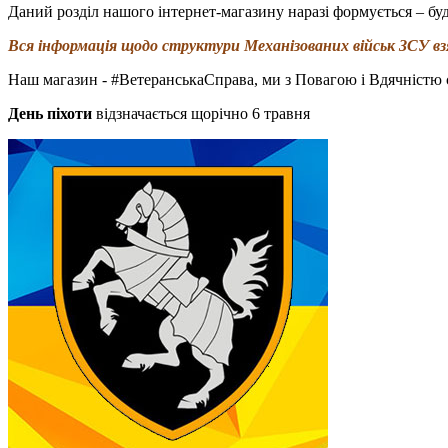
Даний розділ нашого інтернет-магазину наразі формується – буд
Вся інформація щодо структури Механізованих військ ЗСУ взя
Наш магазин - #ВетеранськаСправа, ми з Повагою і Вдячністю 
День піхоти
відзначається щорічно 6 травня