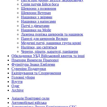
Серія патчів Бійся бога
Шеврони з позивним
Шеврони Ветеран
Нашивки з звірями
Нашивки з написами
Патчі з дівчатами
Нашивки на Molle
Лазерна порізка шевронів та нашивок
Панелі для шевронів Велкро
Медичні патчі, нашивки група крові
Наліпки, що світяться
Черепи, пірати, карателі, панішери
Обкладинки УБД Військовий квиток та інші
Прапори Вимпели Прапорці
Фурнітура Знаки Емблеми
Сувеніри Подарунки
Екіпірування та Спорядження
Головні убори
Взуття
Одяг
Archive
Авіація Повітряні сили
Автомобільні війська
Аеророзвідка Дрони Безпілотники СБС