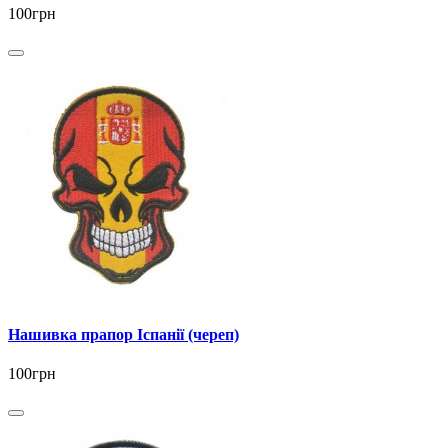
100грн
Нашивка прапор Іспанії (череп)
100грн