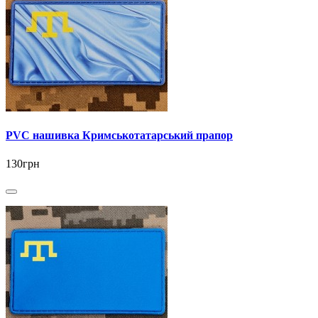
PVC нашивка Кримськотатарський прапор
130грн