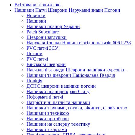
Всі товари зі знижкою
Нашивки Патчі Шеврони Нарукавні знаки Погони
Новинки
Нашивки
Нашивки прапор України
Рatch Subculture
Шеврони заглушки
Нарукавні знаки Нашивки згідно наказів 606 і 238
PVC патчі ЗСУ
Погони
PVC патчі
Військові шеврони
Навчальні заклади Шеврони нашивки курсовки
Нашивки та шеврони Національна Гвардія
Поліція
ДСНС шеврони нашивки погони
Нашивки прапори країн Світу
Неформатні патчі
Патріотичні патчи та нашивки
Нашивки з рунами, готика, вікинги, слов'янство
Нашивки з технікою
Нашивки про зброю
Нашивки на саперну тематику
Нашивки з картами
Патчі про дрони, БПЛА, аеророзвідку