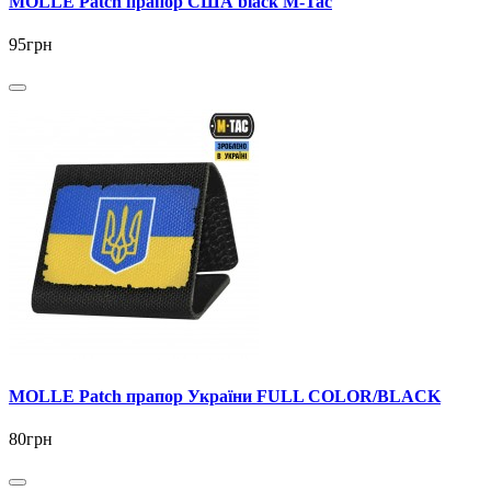
MOLLE Patch прапор США black M-Tac
95грн
MOLLE Patch прапор України FULL COLOR/BLACK
80грн