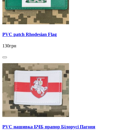
PVC patch Rhodesian Flag
130грн
PVC нашивка БЧБ прапор Білорусі Пагоня