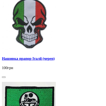
Нашивка прапор Італії (череп)
100грн