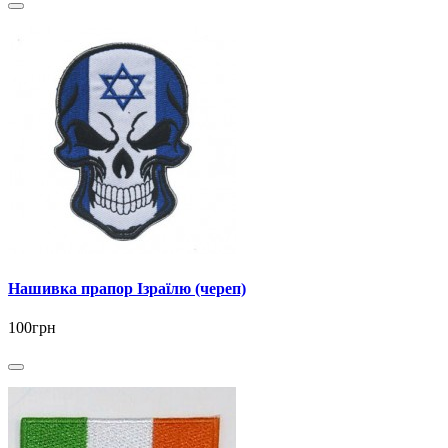
Нашивка прапор Ізраїлю (череп)
100грн