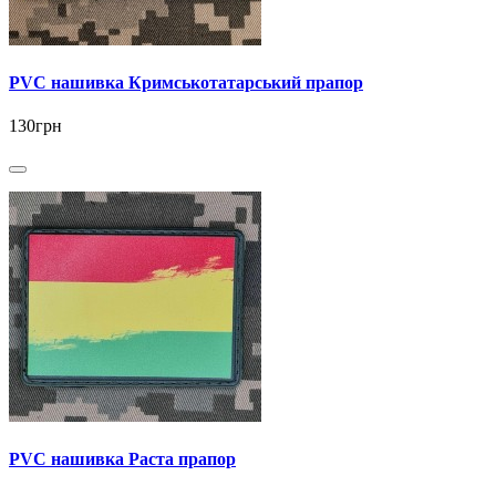
PVC нашивка Кримськотатарський прапор
130грн
PVC нашивка Раста прапор