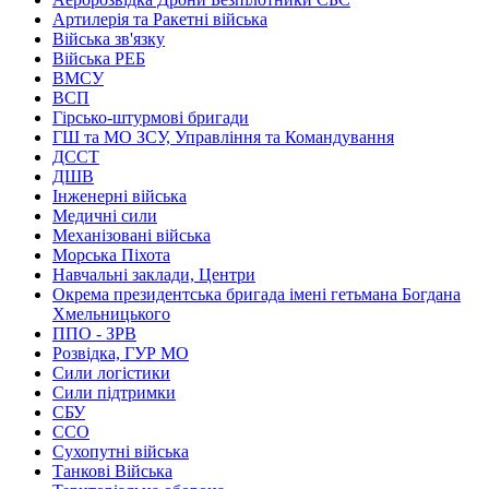
Артилерія та Ракетні війська
Війська зв'язку
Війська РЕБ
ВМСУ
ВСП
Гірсько-штурмові бригади
ГШ та МО ЗСУ, Управління та Командування
ДССТ
ДШВ
Інженерні війська
Медичні сили
Механізовані війська
Морська Піхота
Навчальні заклади, Центри
Окрема президентська бригада імені гетьмана Богдана
Хмельницького
ППО - ЗРВ
Розвідка, ГУР МО
Сили логістики
Сили підтримки
СБУ
ССО
Сухопутні війська
Танкові Війська