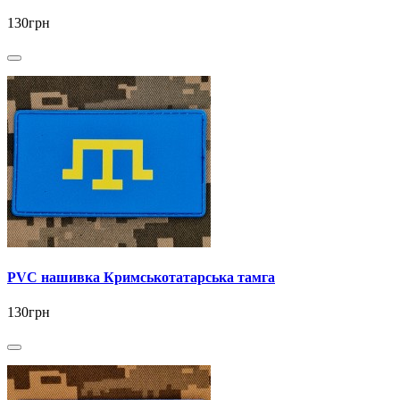
130грн
PVC нашивка Кримськотатарська тамга
130грн