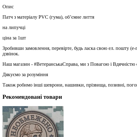
Опис
Патч з матеріалу PVC (гума), об’ємне лиття
на липучці
ціна за 1шт
Зробивши замовлення, перевірте, будь ласка свою ел. пошту (e-
дзвінок.
Наш магазин - #ВетеранськаСправа, ми з Повагою і Вдячністю 
Дякуємо за розуміння
Також робимо інші шеврони, нашивки, прізвища, позивні, пого
Рекомендовані товари