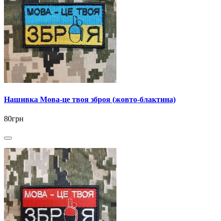
Нашивка Мова-це твоя зброя (жовто-блактина)
80грн