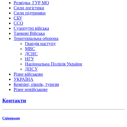
Розвідка, ГУР МО
Сили логістики
Сили підтримки
СБУ
ССО
Сухопутні війська
Танкові Війська
Територіальна оборона
Гвардія наступу
МВС
ДСНС
НГУ
Національна Поліція України
ДПСУ
Різне військове
УКРАЇНА
Кемпінг, пікнік, туризм
Різне невійськове
Контакти
Співпраця