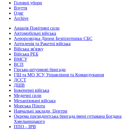
Головні убори
Взуття
Одяг
Archive
Авіація Повітряні сили
Автомобільні війська
Аеророзвідка Дрони Безпілотники СБС
Артилерія та Ракетні війська
Війська зв'язку
Війська РЕБ
ВМСУ
ВСП
Гірсько-штурмові бригади
ГШ та МО ЗСУ, Управління та Командування
ДССТ
ДШВ
Інженерні війська
Медичні сили
Механізовані війська
Морська Піхота
Навчальні заклади, Центри
Окрема президентська бригада імені гетьмана Богдана
Хмельницького
ППО - ЗРВ