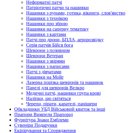
Неформатні патчі
Патріотичні патчи та нашивки
Нашивки з рунами, готика, вікинги, слов'янство
Нашивки з технікою
Нашивки про зброю
Нашивки на саперну тематику
Нашивки з картами
Патчі про дрони, БПЛА, аеророзвідку
Серія патчів Бійся бога
Шеврони з позивним
Шеврони Ветеран
Нашивки з звірями
Нашивки з написами
Патчі з дівчатами
Нашивки на Molle
Лазерна порізка шевронів та нашивок
Панелі для шевронів Велкро
Медичні патчі, нашивки група крові
Наліпки, що світяться
Черепи, пірати, карателі, панішери
Обкладинки УБД Військовий квиток та інші
Прапори Вимпели Прапорці
Фурнітура Знаки Емблеми
Сувеніри Подарунки
Екіпірування та Спорядження