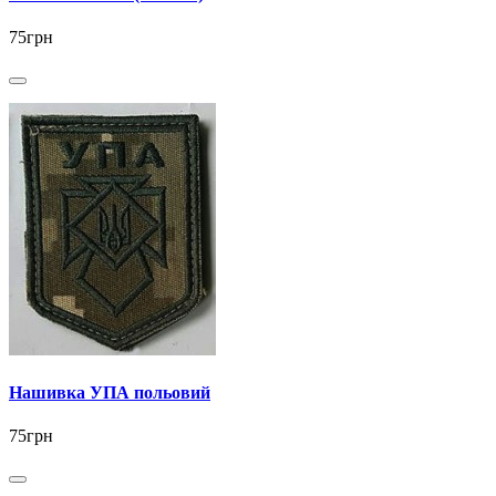
75грн
Нашивка УПА польовий
75грн