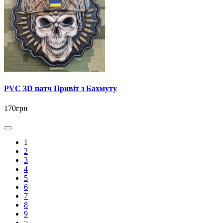
PVC 3D патч Привіт з Бахмуту
170грн
1
2
3
4
5
6
7
8
9
>