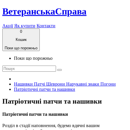
ВетеранськаСправа
Акції
Як купити
Контакти
0
Кошик
Поки що порожньо
Поки що порожньо
Нашивки Патчі Шеврони Нарукавні знаки Погони
Патріотичні патчи та нашивки
Патріотичні патчи та нашивки
Патріотичні патчи та нашивки
Розділ в стадії наповнення, будемо вдячні вашим