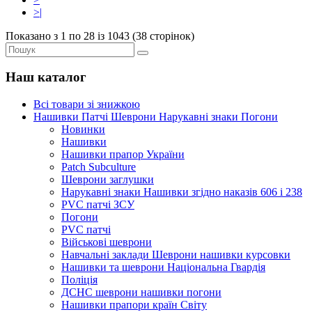
>|
Показано з 1 по 28 із 1043 (38 сторінок)
Наш каталог
Всі товари зі знижкою
Нашивки Патчі Шеврони Нарукавні знаки Погони
Новинки
Нашивки
Нашивки прапор України
Рatch Subculture
Шеврони заглушки
Нарукавні знаки Нашивки згідно наказів 606 і 238
PVC патчі ЗСУ
Погони
PVC патчі
Військові шеврони
Навчальні заклади Шеврони нашивки курсовки
Нашивки та шеврони Національна Гвардія
Поліція
ДСНС шеврони нашивки погони
Нашивки прапори країн Світу