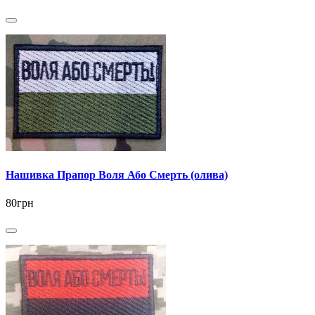
Нашивка Прапор Воля Або Смерть (олива)
80грн