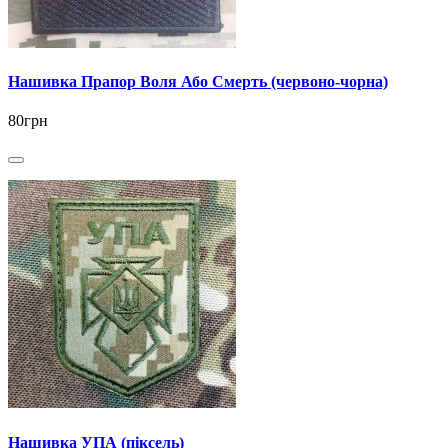
Нашивка Прапор Воля Або Смерть (червоно-чорна)
80грн
Нашивка УПА (піксель)