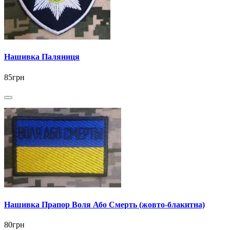
Нашивка Паляниця
85грн
Нашивка Прапор Воля Або Смерть (жовто-блакитна)
80грн