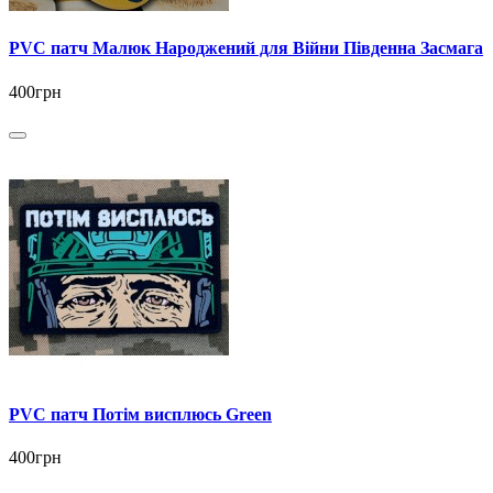
PVC патч Малюк Народжений для Війни Південна Засмага
400грн
PVC патч Потім висплюсь Green
400грн