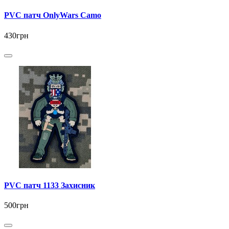
PVC патч OnlyWars Camo
430грн
PVC патч 1133 Захисник
500грн