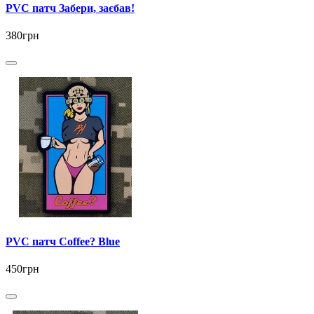
PVC патч Забери, заєбав!
380грн
PVC патч Coffee? Blue
450грн