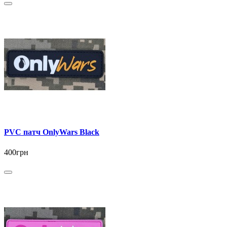
PVC патч OnlyWars Black
400грн