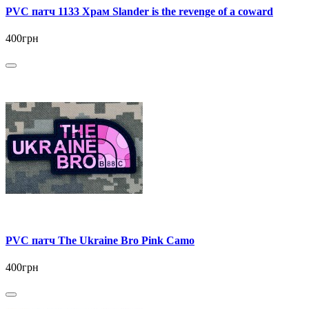
PVC патч 1133 Храм Slander is the revenge of a coward
400грн
PVC патч The Ukraine Bro Pink Camo
400грн