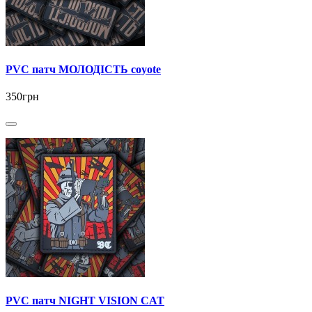
PVC патч МОЛОДІСТЬ coyote
350грн
PVC патч NIGHT VISION CAT