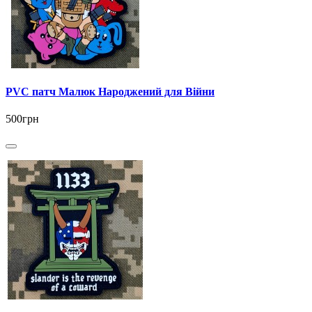
PVC патч Малюк Народжений для Війни
500грн