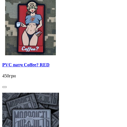
PVC патч Coffee? RED
450грн