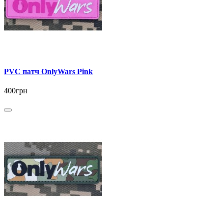
PVC патч OnlyWars Pink
400грн