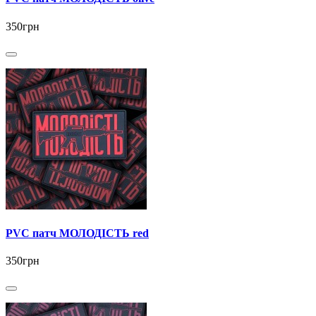
350грн
PVC патч МОЛОДІСТЬ red
350грн