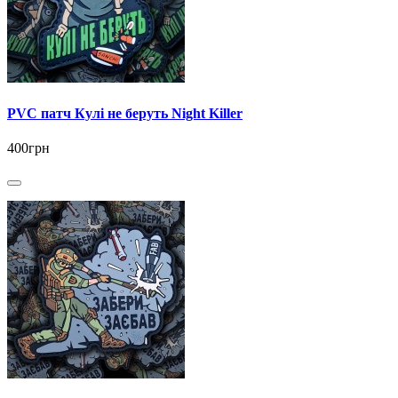
PVC патч Кулі не беруть Night Killer
400грн