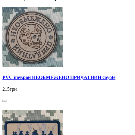
PVC шеврон НЕОБМЕЖЕНО ПРИДАТНИЙ coyote
215грн