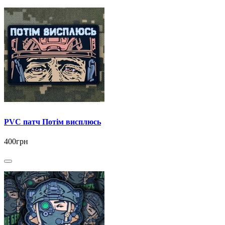
PVC патч Потім висплюсь
400грн