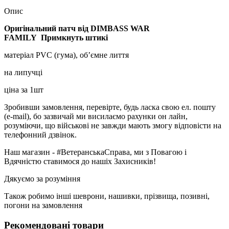
Опис
Оригінальний патч від DIMBASS WAR
FAMILY Примкнуть штикі
матеріал PVC (гума), об’ємне лиття
на липучці
ціна за 1шт
Зробивши замовлення, перевірте, будь ласка свою ел. пошту
(e-mail), бо зазвичай ми висилаємо рахунки он лайн,
розуміючи, що військові не завжди мають змогу відповісти на
телефонний дзвінок.
Наш магазин - #ВетеранськаСправа, ми з Повагою і
Вдячністю ставимося до нашіх Захисників!
Дякуємо за розуміння
Також робимо інші шеврони, нашивки, прізвища, позивні,
погони на замовлення
Рекомендовані товари