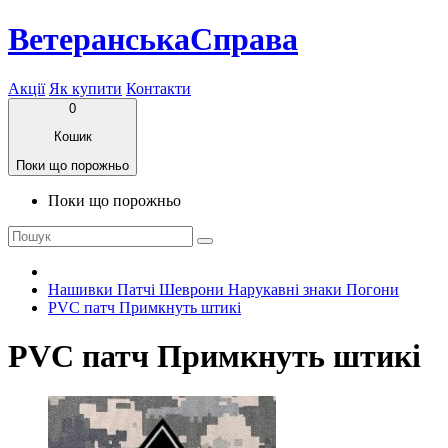
ВетеранськаСправа
Акції
Як купити
Контакти
0
Кошик
Поки що порожньо
Поки що порожньо
Нашивки Патчі Шеврони Нарукавні знаки Погони
PVC патч Примкнуть штикі
PVC патч Примкнуть штикі