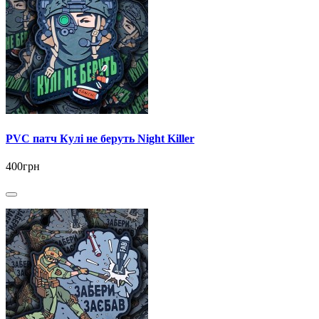
PVC патч Кулі не беруть Night Killer
400грн