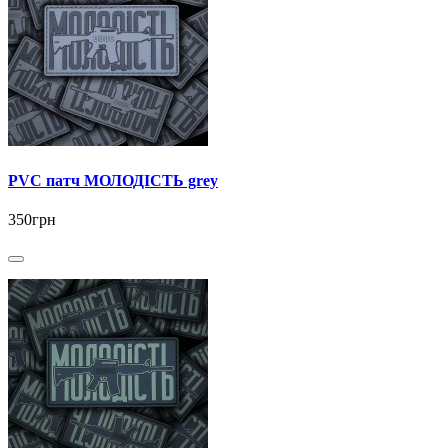
PVC патч МОЛОДІСТЬ grey
350грн