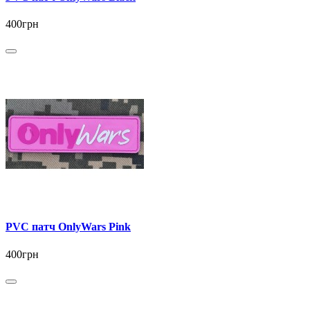
400грн
PVC патч OnlyWars Pink
400грн