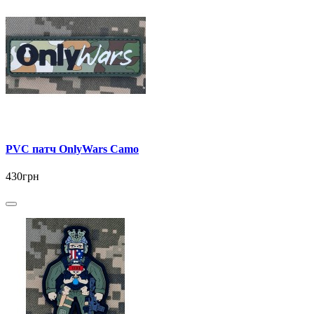
PVC патч OnlyWars Camo
430грн