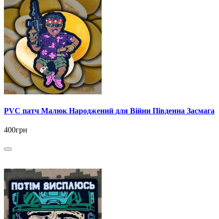
PVC патч Малюк Народжений для Війни Південна Засмага
400грн