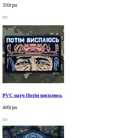
350грн
PVC патч Потім висплюсь
400грн