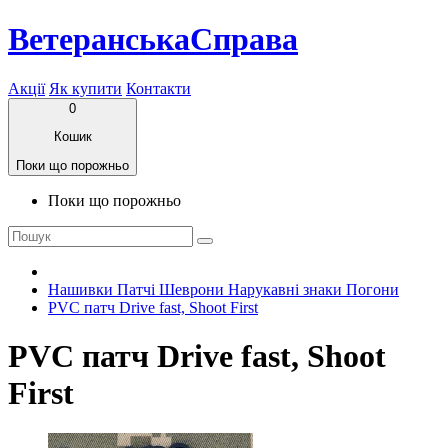
ВетеранськаСправа
Акції
Як купити
Контакти
0
Кошик
Поки що порожньо
Поки що порожньо
Нашивки Патчі Шеврони Нарукавні знаки Погони
PVC патч Drive fast, Shoot First
PVC патч Drive fast, Shoot
First