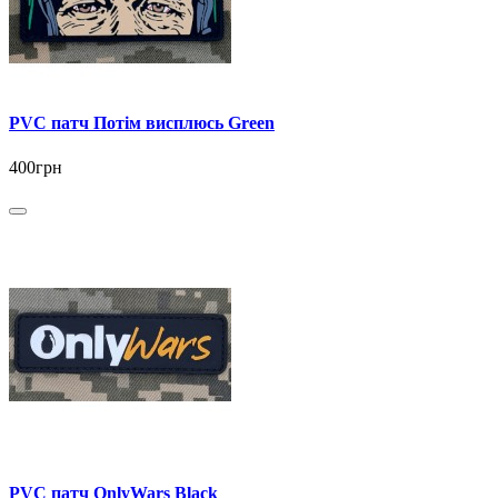
PVC патч Потім висплюсь Green
400грн
PVC патч OnlyWars Black