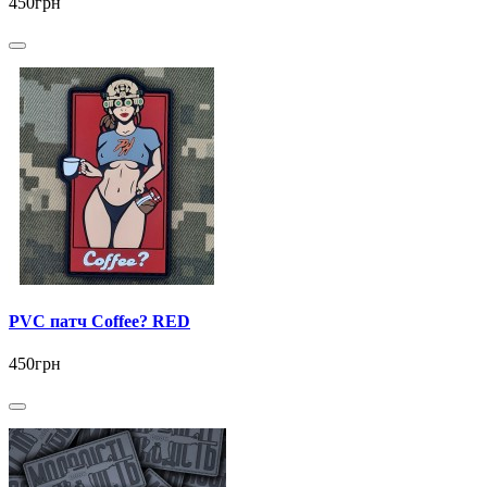
450грн
PVC патч Coffee? RED
450грн