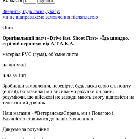
Кількість
Купити
Зверніть, будь ласка, увагу:
ми не відправляємо замовлення післяплатою
Опис
Оригінальний патч «Drive fast, Shoot First» «Їдь швидко,
стріляй першим» від А.Т.А.К.А.
матеріал PVC (гума), об’ємне лиття
на липучці
ціна за 1шт
Зробивши замовлення, перевірте, будь ласка свою ел. пошту
(e-mail), бо зазвичай ми висилаємо рахунки он лайн,
розуміючи, що військові не завжди мають змогу відповісти на
телефонний дзвінок.
Наш магазин - #ВетеранськаСправа, ми з Повагою і
Вдячністю ставимося до нашіх Захисників!
Дякуємо за розуміння