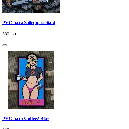
PVC патч Забери, заєбав!
380грн
PVC патч Coffee? Blue