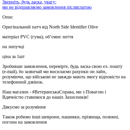
Зверніть, будь ласка, увагу:
ми не відправляємо замовлення післяплатою
Опис
Оригінальний патч від North Side Identifier Olive
матеріал PVC (гума), об’ємне лиття
на липучці
ціна за 1шт
Зробивши замовлення, перевірте, будь ласка свою ел. пошту
(e-mail), бо зазвичай ми висилаємо рахунки он лайн,
розуміючи, що військові не завжди мають змогу відповісти на
телефонний дзвінок.
Наш магазин - #ВетеранськаСправа, ми з Повагою і
Вдячністю ставимося до нашіх Захисників!
Дякуємо за розуміння
Також робимо інші шеврони, нашивки, прізвища, позивні,
погони на замовлення