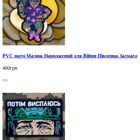
PVC патч Малюк Народжений для Війни Південна Засмага
400грн