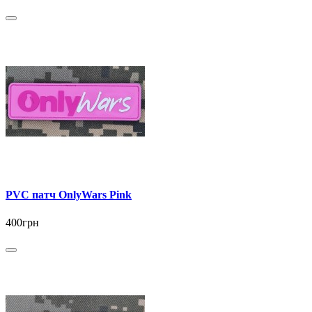
PVC патч OnlyWars Pink
400грн