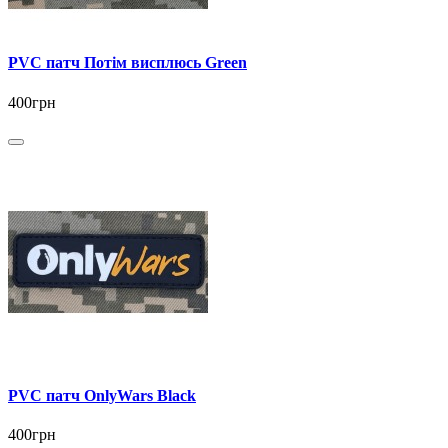
PVC патч Потім висплюсь Green
400грн
PVC патч OnlyWars Black
400грн