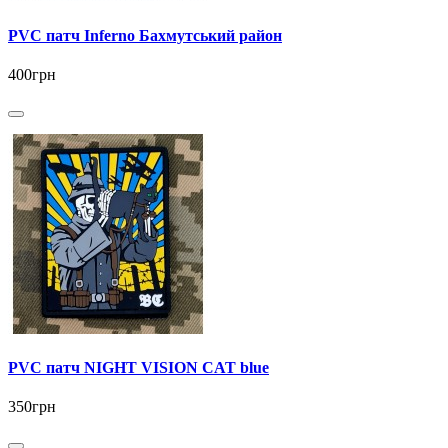
PVC патч Inferno Бахмутський район
400грн
PVC патч NIGHT VISION CAT blue
350грн