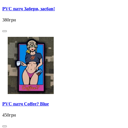
PVC патч Забери, заєбав!
380грн
PVC патч Coffee? Blue
450грн