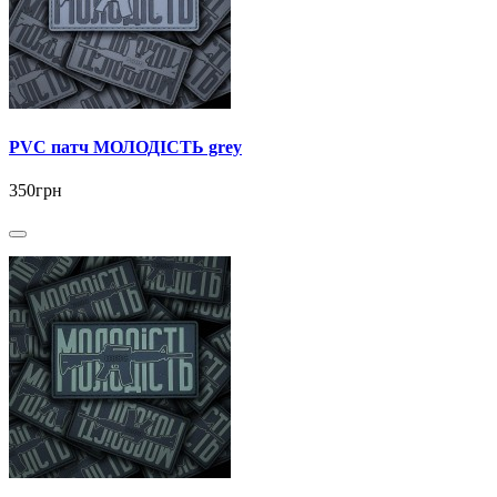
PVC патч МОЛОДІСТЬ grey
350грн