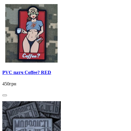
PVC патч Coffee? RED
450грн