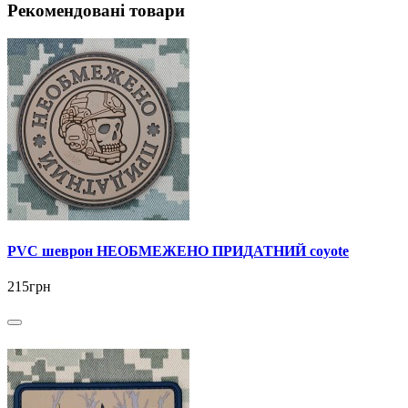
Рекомендовані товари
PVC шеврон НЕОБМЕЖЕНО ПРИДАТНИЙ coyote
215грн