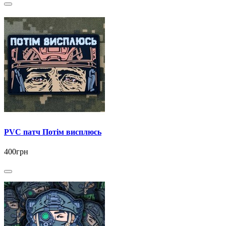
PVC патч Потім висплюсь
400грн