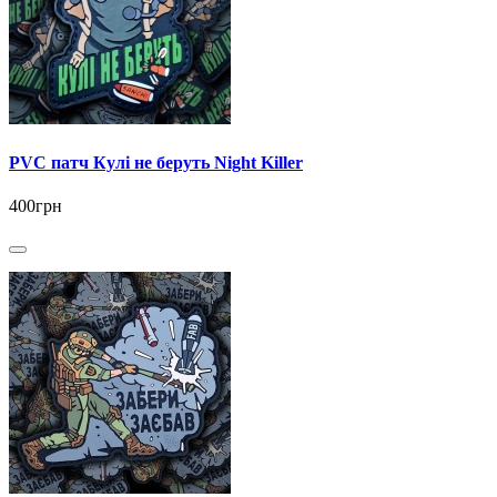
PVC патч Кулі не беруть Night Killer
400грн