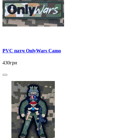
PVC патч OnlyWars Camo
430грн