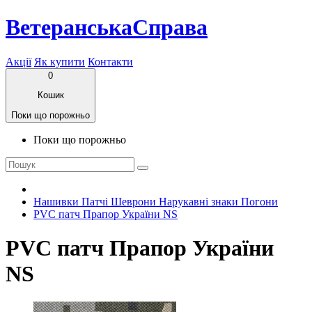
ВетеранськаСправа
Акції
Як купити
Контакти
0
Кошик
Поки що порожньо
Поки що порожньо
Нашивки Патчі Шеврони Нарукавні знаки Погони
PVC патч Прапор України NS
PVC патч Прапор України
NS