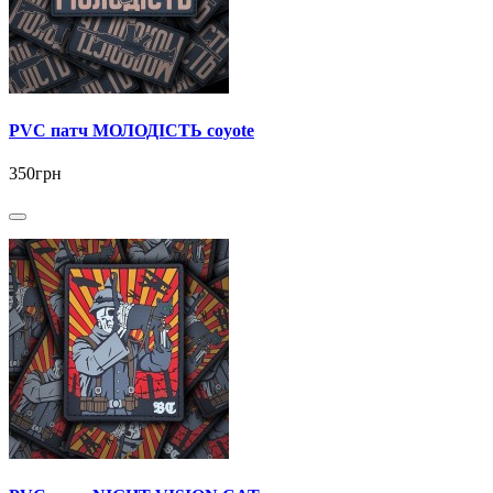
PVC патч МОЛОДІСТЬ coyote
350грн