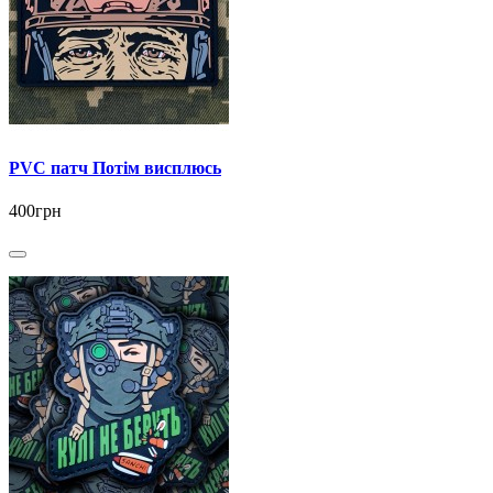
PVC патч Потім висплюсь
400грн