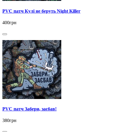
PVC патч Кулі не беруть Night Killer
400грн
PVC патч Забери, заєбав!
380грн