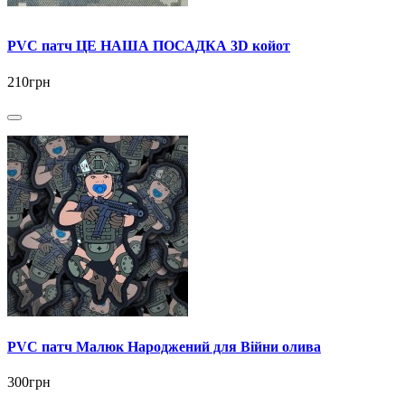
PVC патч ЦЕ НАША ПОСАДКА 3D койот
210грн
PVC патч Малюк Народжений для Війни олива
300грн