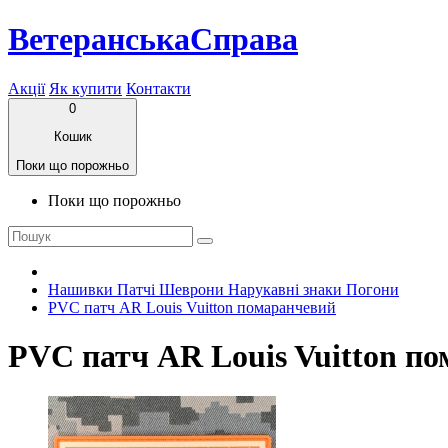
ВетеранськаСправа
Акції
Як купити
Контакти
0
Кошик
Поки що порожньо
Поки що порожньо
Нашивки Патчі Шеврони Нарукавні знаки Погони
PVC патч AR Louis Vuitton помаранчевий
PVC патч AR Louis Vuitton п