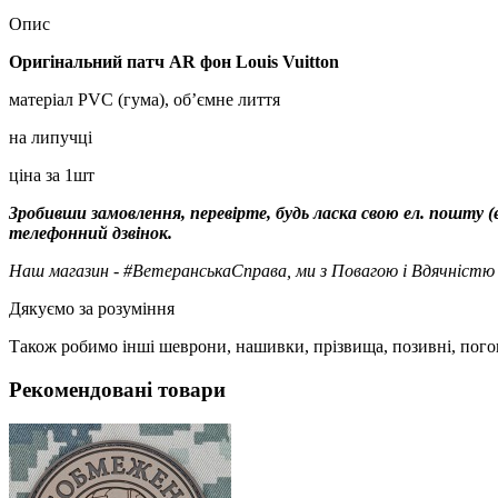
Опис
Оригінальний патч AR фон Louis Vuitton
матеріал PVC (гума), об’ємне лиття
на липучці
ціна за 1шт
Зробивши замовлення, перевірте, будь ласка свою ел. пошту (e
телефонний дзвінок.
Наш магазин - #ВетеранськаСправа, ми з Повагою і Вдячністю 
Дякуємо за розуміння
Також робимо інші шеврони, нашивки, прізвища, позивні, пого
Рекомендовані товари