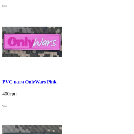
PVC патч OnlyWars Pink
400грн