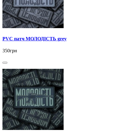
PVC патч МОЛОДІСТЬ grey
350грн