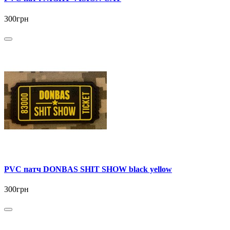
300грн
PVC патч DONBAS SHIT SHOW black yellow
300грн