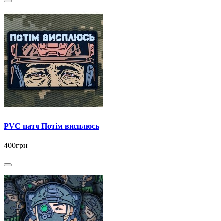
PVC патч Потім висплюсь
400грн