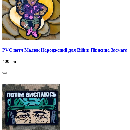
PVC патч Малюк Народжений для Війни Південна Засмага
400грн