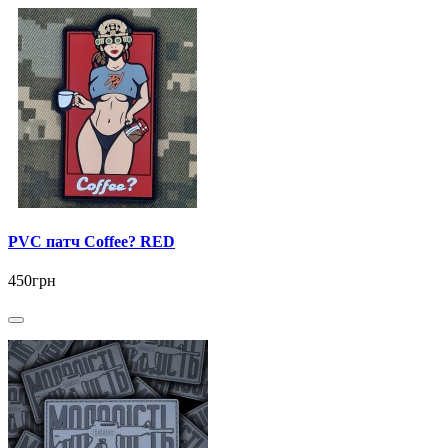
PVC патч Coffee? RED
450грн