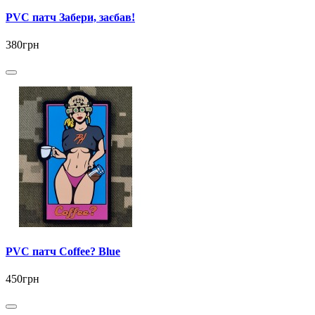
PVC патч Забери, заєбав!
380грн
PVC патч Coffee? Blue
450грн