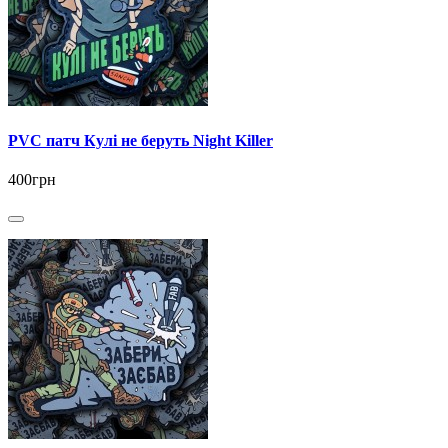
PVC патч Кулі не беруть Night Killer
400грн