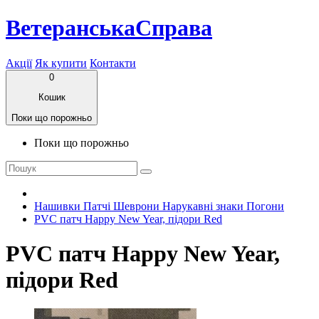
ВетеранськаСправа
Акції
Як купити
Контакти
0
Кошик
Поки що порожньо
Поки що порожньо
Нашивки Патчі Шеврони Нарукавні знаки Погони
PVC патч Happy New Year, підори Red
PVC патч Happy New Year,
підори Red