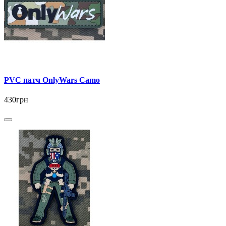
PVC патч OnlyWars Camo
430грн