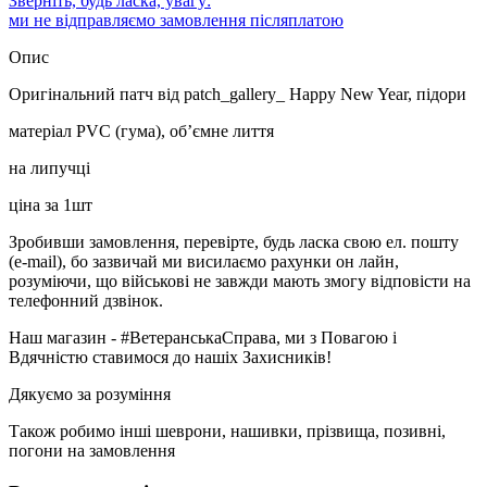
Зверніть, будь ласка, увагу:
ми не відправляємо замовлення післяплатою
Опис
Оригінальний патч від patch_gallery_ Happy New Year, підори
матеріал PVC (гума), об’ємне лиття
на липучці
ціна за 1шт
Зробивши замовлення, перевірте, будь ласка свою ел. пошту
(e-mail), бо зазвичай ми висилаємо рахунки он лайн,
розуміючи, що військові не завжди мають змогу відповісти на
телефонний дзвінок.
Наш магазин - #ВетеранськаСправа, ми з Повагою і
Вдячністю ставимося до нашіх Захисників!
Дякуємо за розуміння
Також робимо інші шеврони, нашивки, прізвища, позивні,
погони на замовлення