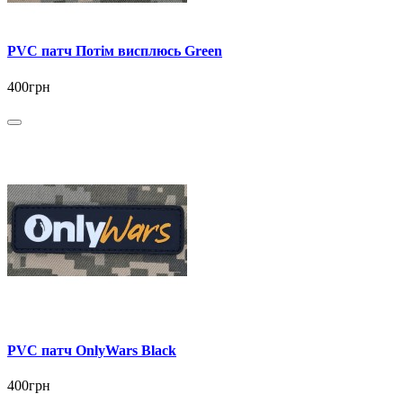
PVC патч Потім висплюсь Green
400грн
PVC патч OnlyWars Black
400грн