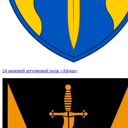
24 окремий штурмовий полк «Айдар»