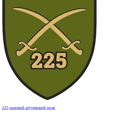
225 окремий штурмовий полк