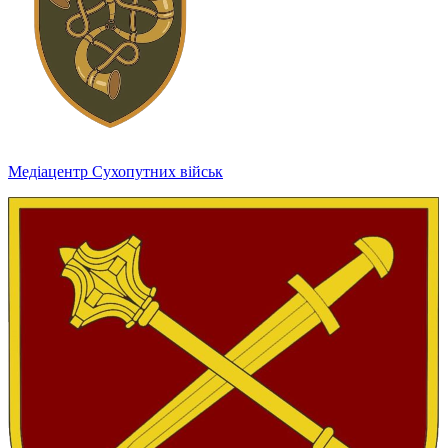
Медіацентр Сухопутних військ