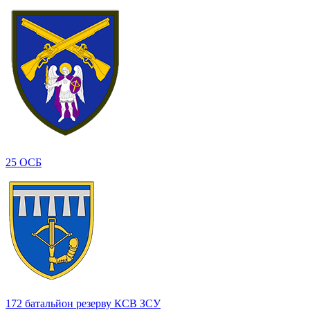
25 ОСБ
172 батальйон резерву КСВ ЗСУ