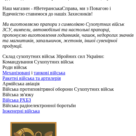
Наш магазин - #ВетеранськаСправа, ми з Повагою і
Вдячністю ставимося до нашіх Захисників!
Ми виготовляємо прапори з символікою Сухопутних військ
ЗСУ, вимпели, автомобільні та настольні прапорці,
пропонуємо виготовлення годинників, чашок, недорогих значків
та магнитиків, запальничок, жетонів, іншої сувенірної
продукції.
Склад сухопутних військ Збройних сил України:
Командування Сухопутних військ
Роди військ
Механізовані
і
танкові війська
Ракетні війська та артилерія
Армійська авіація
Війська протиповітряної оборони Сухопутних військ
Війська зв'язку
Війська РХБЗ
Війська радіоелектронної боротьби
Інженерні війська