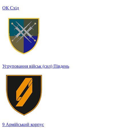
ОК Схід
Угруповання військ (сил) Південь
9 Армійський корпус