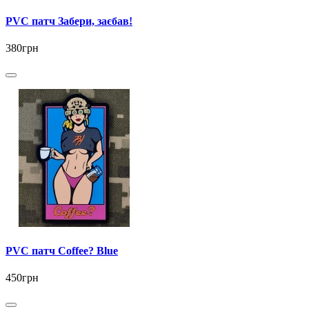
PVC патч Забери, заєбав!
380грн
PVC патч Coffee? Blue
450грн