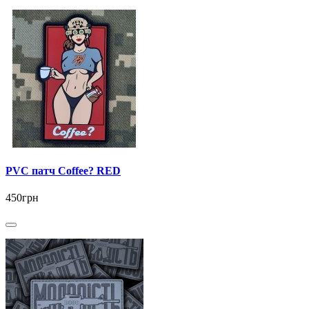
PVC патч Coffee? RED
450грн