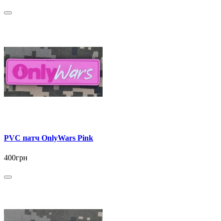
PVC патч OnlyWars Pink
400грн