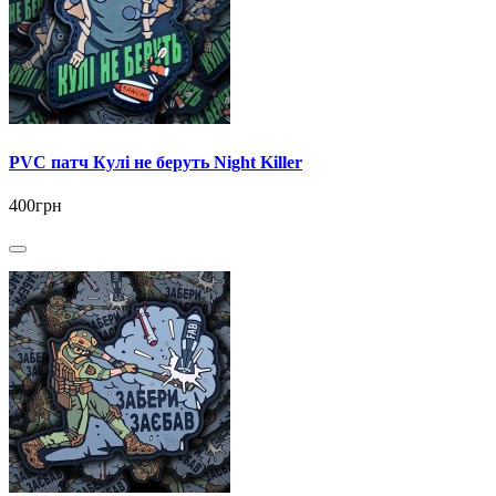
PVC патч Кулі не беруть Night Killer
400грн