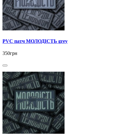
PVC патч МОЛОДІСТЬ grey
350грн