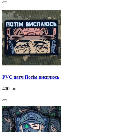
PVC патч Потім висплюсь
400грн