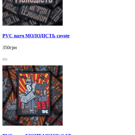
PVC патч МОЛОДІСТЬ coyote
350грн