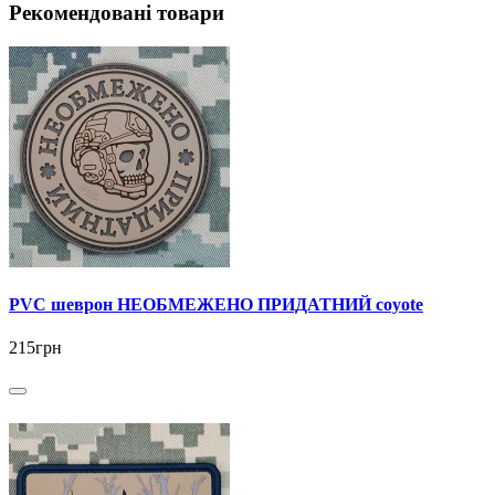
Рекомендовані товари
PVC шеврон НЕОБМЕЖЕНО ПРИДАТНИЙ coyote
215грн