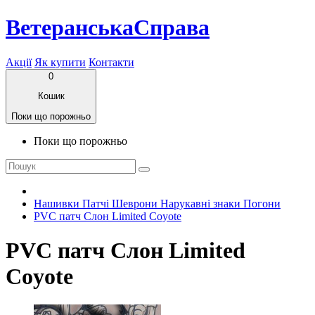
ВетеранськаСправа
Акції
Як купити
Контакти
0
Кошик
Поки що порожньо
Поки що порожньо
Нашивки Патчі Шеврони Нарукавні знаки Погони
PVC патч Слон Limited Coyote
PVC патч Слон Limited
Coyote