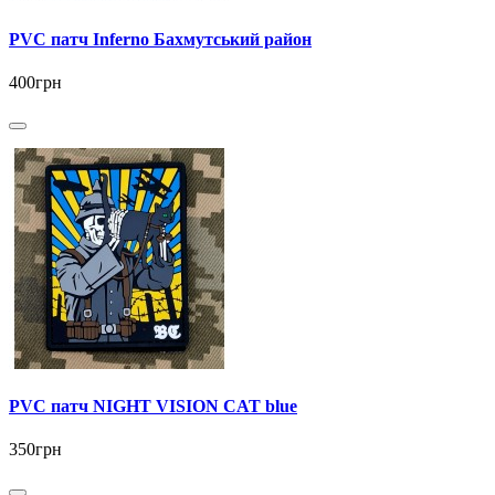
PVC патч Inferno Бахмутський район
400грн
PVC патч NIGHT VISION CAT blue
350грн