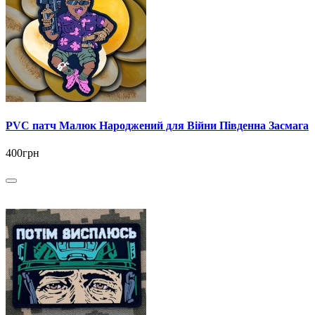
PVC патч Малюк Народжений для Війни Південна Засмага
400грн