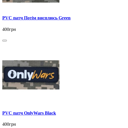
PVC патч Потім висплюсь Green
400грн
PVC патч OnlyWars Black
400грн