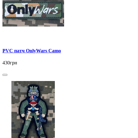
PVC патч OnlyWars Camo
430грн