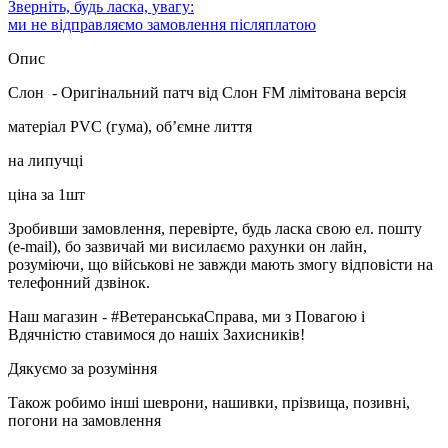
Зверніть, будь ласка, увагу:
ми не відправляємо замовлення післяплатою
Опис
Слон - Оригінальний патч від Слон FM лімітована версія
матеріал PVC (гума), об’ємне лиття
на липучці
ціна за 1шт
Зробивши замовлення, перевірте, будь ласка свою ел. пошту
(e-mail), бо зазвичай ми висилаємо рахунки он лайн,
розуміючи, що військові не завжди мають змогу відповісти на
телефонний дзвінок.
Наш магазин - #ВетеранськаСправа, ми з Повагою і
Вдячністю ставимося до нашіх Захисників!
Дякуємо за розуміння
Також робимо інші шеврони, нашивки, прізвища, позивні,
погони на замовлення