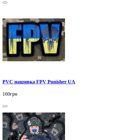
PVC нашивка FPV Punisher UA
160грн