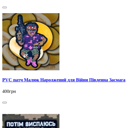
PVC патч Малюк Народжений для Війни Південна Засмага
400грн