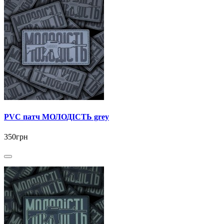
PVC патч МОЛОДІСТЬ grey
350грн