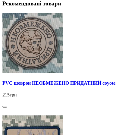
Рекомендовані товари
PVC шеврон НЕОБМЕЖЕНО ПРИДАТНИЙ coyote
215грн