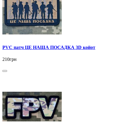
PVC патч ЦЕ НАША ПОСАДКА 3D койот
210грн