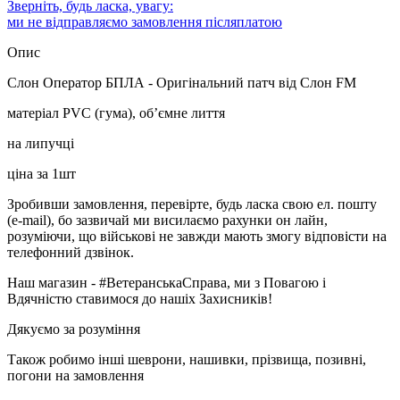
Зверніть, будь ласка, увагу:
ми не відправляємо замовлення післяплатою
Опис
Слон Оператор БПЛА - Оригінальний патч від Слон FM
матеріал PVC (гума), об’ємне лиття
на липучці
ціна за 1шт
Зробивши замовлення, перевірте, будь ласка свою ел. пошту
(e-mail), бо зазвичай ми висилаємо рахунки он лайн,
розуміючи, що військові не завжди мають змогу відповісти на
телефонний дзвінок.
Наш магазин - #ВетеранськаСправа, ми з Повагою і
Вдячністю ставимося до нашіх Захисників!
Дякуємо за розуміння
Також робимо інші шеврони, нашивки, прізвища, позивні,
погони на замовлення