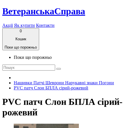
ВетеранськаСправа
Акції
Як купити
Контакти
0
Кошик
Поки що порожньо
Поки що порожньо
Нашивки Патчі Шеврони Нарукавні знаки Погони
PVC патч Слон БПЛА сірий-рожевий
PVC патч Слон БПЛА сірий-
рожевий