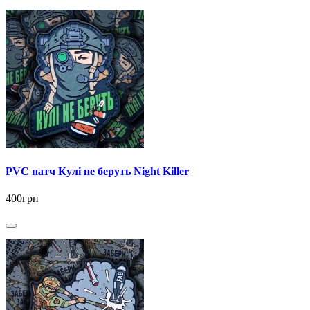
PVC патч Кулі не беруть Night Killer
400грн