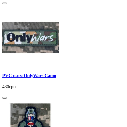
PVC патч OnlyWars Camo
430грн