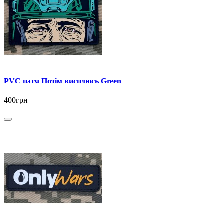
PVC патч Потім висплюсь Green
400грн