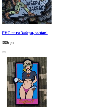
PVC патч Забери, заєбав!
380грн