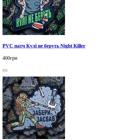
PVC патч Кулі не беруть Night Killer
400грн