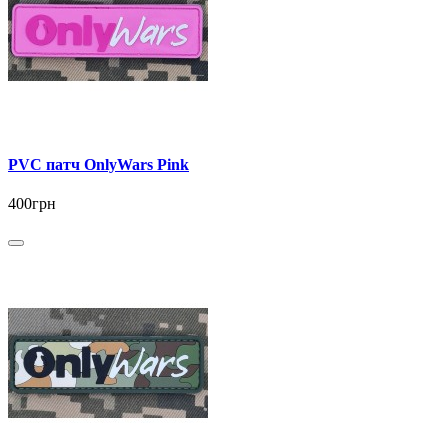
PVC патч OnlyWars Pink
400грн