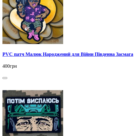
PVC патч Малюк Народжений для Війни Південна Засмага
400грн