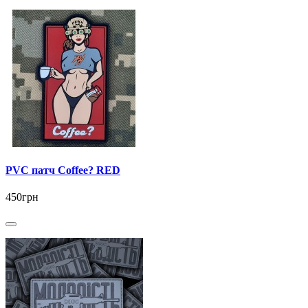
PVC патч Coffee? RED
450грн