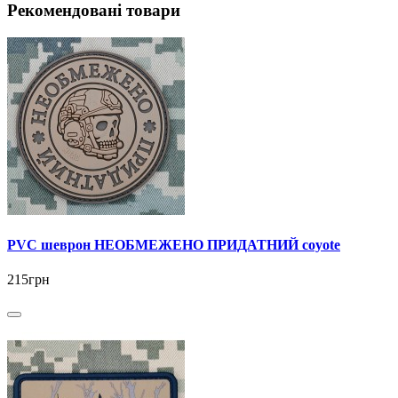
Рекомендовані товари
PVC шеврон НЕОБМЕЖЕНО ПРИДАТНИЙ coyote
215грн