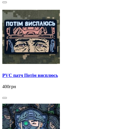
PVC патч Потім висплюсь
400грн