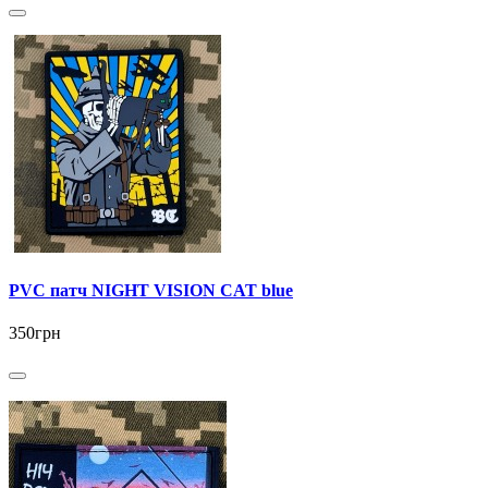
PVC патч NIGHT VISION CAT blue
350грн