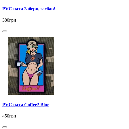
PVC патч Забери, заєбав!
380грн
PVC патч Coffee? Blue
450грн