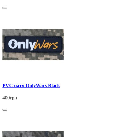
PVC патч OnlyWars Black
400грн