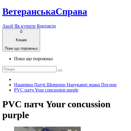
ВетеранськаСправа
Акції
Як купити
Контакти
0
Кошик
Поки що порожньо
Поки що порожньо
Нашивки Патчі Шеврони Нарукавні знаки Погони
PVC патч Your concussion purple
PVC патч Your concussion
purple