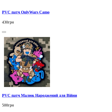
PVC патч OnlyWars Camo
430грн
PVC патч Малюк Народжений для Війни
500грн