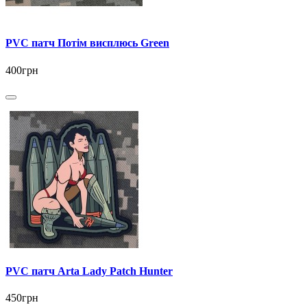
PVC патч Потім висплюсь Green
400грн
PVC патч Arta Lady Patch Hunter
450грн