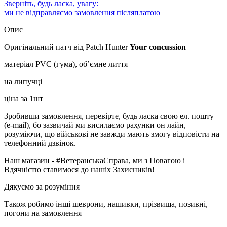
Зверніть, будь ласка, увагу:
ми не відправляємо замовлення післяплатою
Опис
Оригінальний патч від Patch Hunter
Your concussion
матеріал PVC (гума), об’ємне лиття
на липучці
ціна за 1шт
Зробивши замовлення, перевірте, будь ласка свою ел. пошту
(e-mail), бо зазвичай ми висилаємо рахунки он лайн,
розуміючи, що військові не завжди мають змогу відповісти на
телефонний дзвінок.
Наш магазин - #ВетеранськаСправа, ми з Повагою і
Вдячністю ставимося до нашіх Захисників!
Дякуємо за розуміння
Також робимо інші шеврони, нашивки, прізвища, позивні,
погони на замовлення