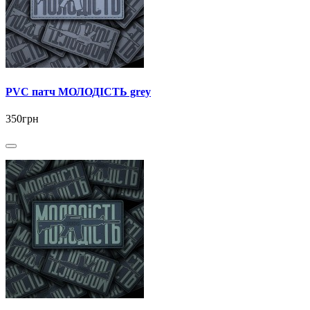
PVC патч МОЛОДІСТЬ grey
350грн