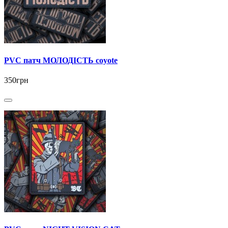
PVC патч МОЛОДІСТЬ coyote
350грн