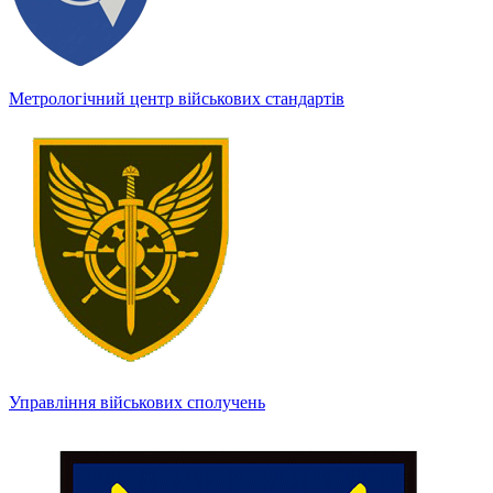
Метрологічний центр військових стандартів
Управління військових сполучень