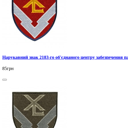
Нарукавний знак 2183-го об'єднаного центру забезпечення 
85грн