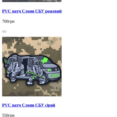
PVC патч Слони СБУ рожевий
700грн
PVC патч Слони СБУ сірий
550грн