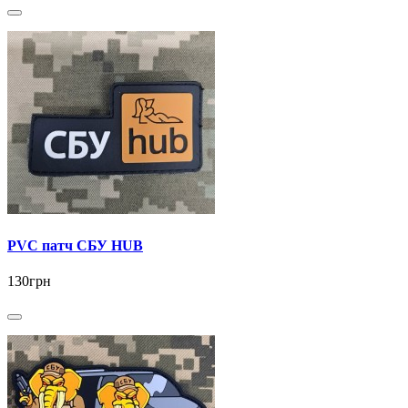
PVC патч СБУ HUB
130грн