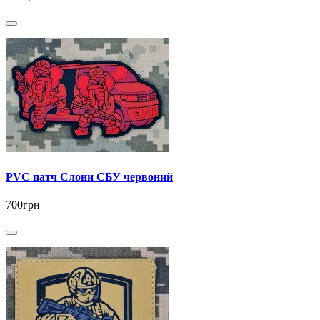
PVC патч Слони СБУ червоний
700грн