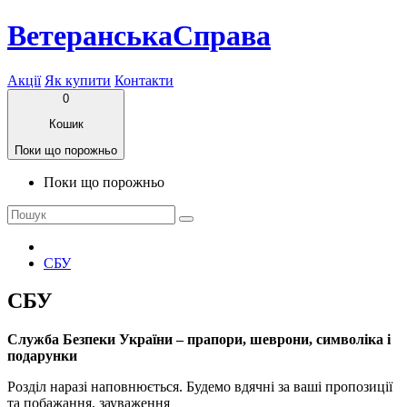
ВетеранськаСправа
Акції
Як купити
Контакти
0
Кошик
Поки що порожньо
Поки що порожньо
СБУ
СБУ
Служба Безпеки України – прапори, шеврони, символіка і
подарунки
Розділ наразі наповнюється. Будемо вдячні за ваші пропозиції
та побажання, зауваження