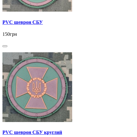
PVC шеврон СБУ
150грн
PVC шеврон СБУ круглий