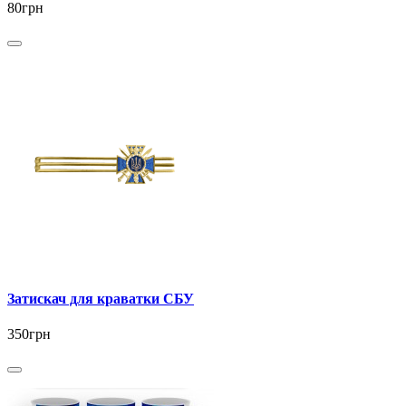
80грн
Затискач для краватки СБУ
350грн