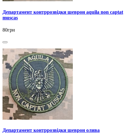
Департамент контррозвідки шеврон aquila non captat
muscas
80грн
Департамент контррозвідки шеврон олива