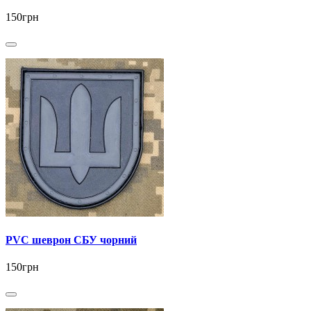
150грн
PVC шеврон СБУ чорний
150грн