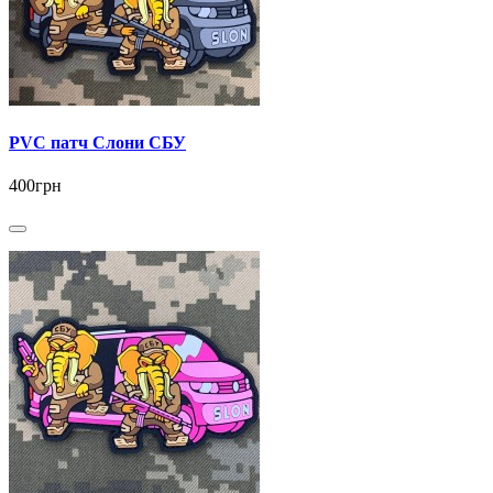
PVC патч Слони СБУ
400грн