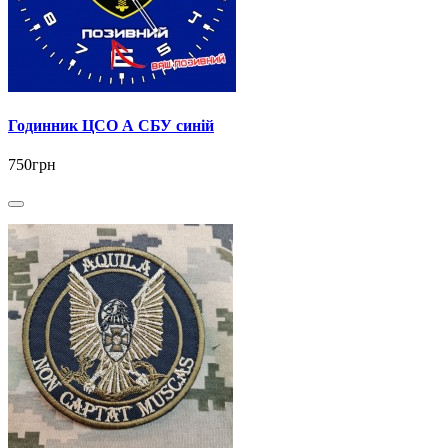
Годинник ЦСО А СБУ синій
750грн