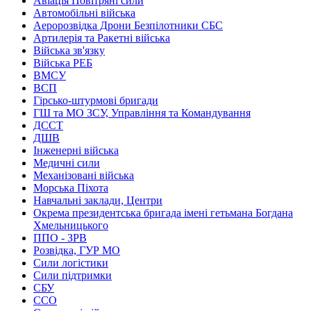
Авіація Повітряні сили
Автомобільні війська
Аеророзвідка Дрони Безпілотники СБС
Артилерія та Ракетні війська
Війська зв'язку
Війська РЕБ
ВМСУ
ВСП
Гірсько-штурмові бригади
ГШ та МО ЗСУ, Управління та Командування
ДССТ
ДШВ
Інженерні війська
Медичні сили
Механізовані війська
Морська Піхота
Навчальні заклади, Центри
Окрема президентська бригада імені гетьмана Богдана
Хмельницького
ППО - ЗРВ
Розвідка, ГУР МО
Сили логістики
Сили підтримки
СБУ
ССО