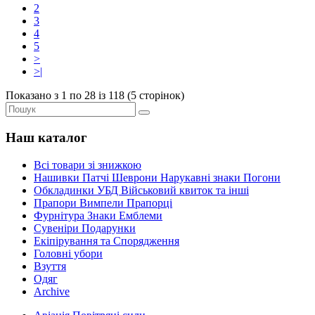
2
3
4
5
>
>|
Показано з 1 по 28 із 118 (5 сторінок)
Наш каталог
Всі товари зі знижкою
Нашивки Патчі Шеврони Нарукавні знаки Погони
Обкладинки УБД Військовий квиток та інші
Прапори Вимпели Прапорці
Фурнітура Знаки Емблеми
Сувеніри Подарунки
Екіпірування та Спорядження
Головні убори
Взуття
Одяг
Archive