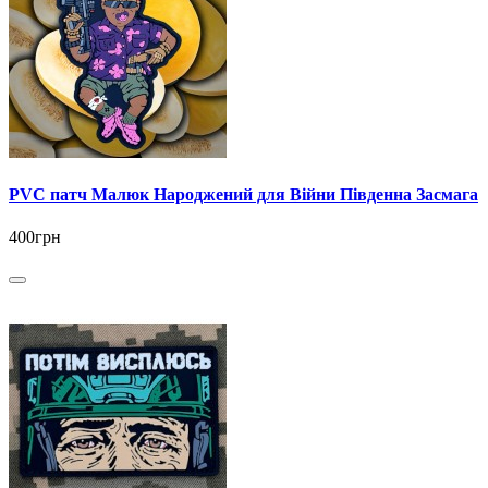
PVC патч Малюк Народжений для Війни Південна Засмага
400грн