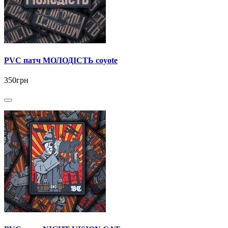
PVC патч МОЛОДІСТЬ coyote
350грн