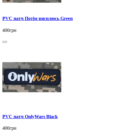
PVC патч Потім висплюсь Green
400грн
PVC патч OnlyWars Black
400грн