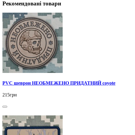
Рекомендовані товари
PVC шеврон НЕОБМЕЖЕНО ПРИДАТНИЙ coyote
215грн