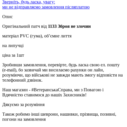
Зверніть, будь ласка, увагу:
ми не відправляємо замовлення післяплатою
Опис
Оригінальний патч від
1133 Зброя не злочин
матеріал PVC (гума), об’ємне лиття
на липучці
ціна за 1шт
Зробивши замовлення, перевірте, будь ласка свою ел. пошту
(e-mail), бо зазвичай ми висилаємо рахунки он лайн,
розуміючи, що військові не завжди мають змогу відповісти на
телефонний дзвінок.
Наш магазин - #ВетеранськаСправа, ми з Повагою і
Вдячністю ставимося до нашіх Захисників!
Дякуємо за розуміння
Також робимо інші шеврони, нашивки, прізвища, позивні,
погони на замовлення