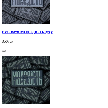
PVC патч МОЛОДІСТЬ grey
350грн