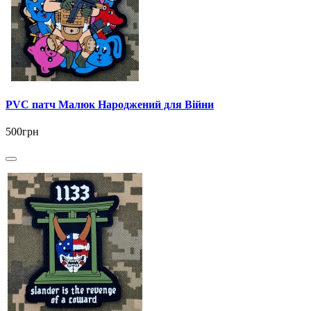
PVC патч Малюк Народжений для Війни
500грн