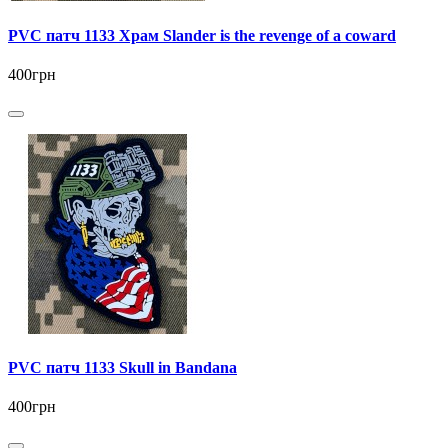
PVC патч 1133 Храм Slander is the revenge of a coward
400грн
PVC патч 1133 Skull in Bandana
400грн