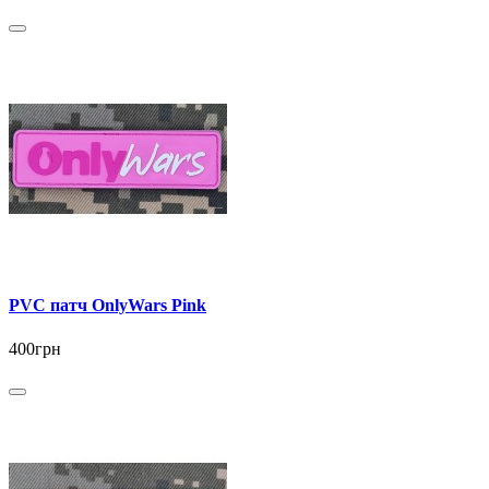
PVC патч OnlyWars Pink
400грн