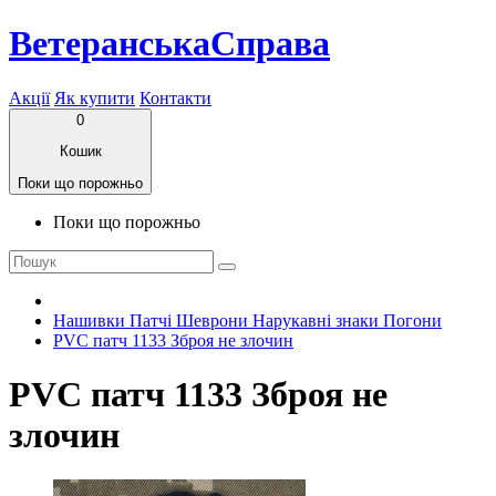
ВетеранськаСправа
Акції
Як купити
Контакти
0
Кошик
Поки що порожньо
Поки що порожньо
Нашивки Патчі Шеврони Нарукавні знаки Погони
PVC патч 1133 Зброя не злочин
PVC патч 1133 Зброя не
злочин