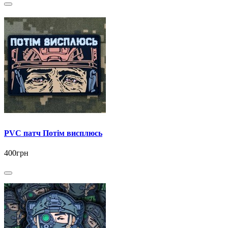
PVC патч Потім висплюсь
400грн