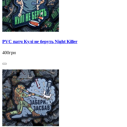
PVC патч Кулі не беруть Night Killer
400грн