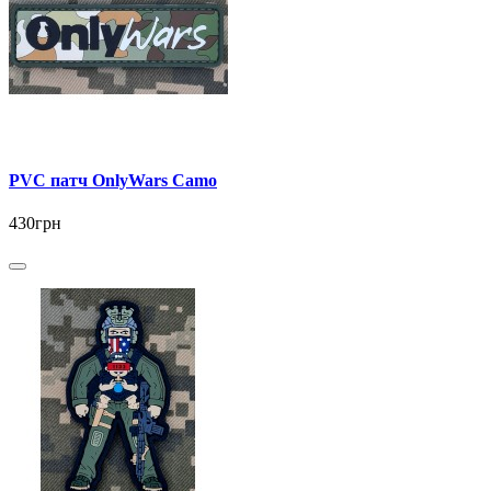
PVC патч OnlyWars Camo
430грн