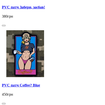
PVC патч Забери, заєбав!
380грн
PVC патч Coffee? Blue
450грн