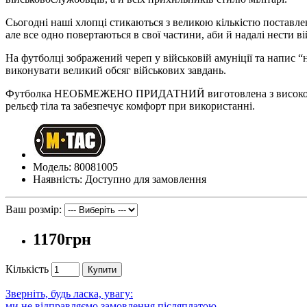
Сьогодні наші хлопці стикаються з великою кількістю поставлен
але все одно повертаються в свої частини, аби й надалі нести в
На футболці зображений череп у військовій амуніції та напис 
виконувати великий обсяг військових завдань.
Футболка НЕОБМЕЖЕНО ПРИДАТНИЙ виготовлена з високоякісно
рельєф тіла та забезпечує комфорт при використанні.
Модель: 80081005
Наявність: Доступно для замовлення
Ваш розмір:
1170грн
Кількість
Купити
Зверніть, будь ласка, увагу:
ми не відправляємо замовлення післяплатою