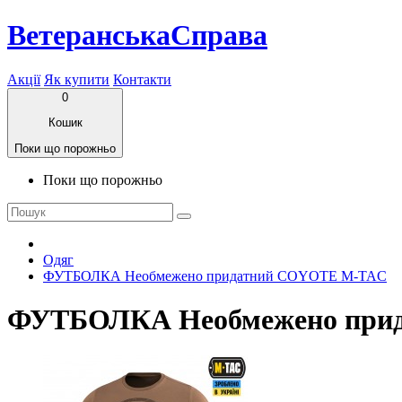
ВетеранськаСправа
Акції
Як купити
Контакти
0
Кошик
Поки що порожньо
Поки що порожньо
Одяг
ФУТБОЛКА Необмежено придатний COYOTE M-TAC
ФУТБОЛКА Необмежено при