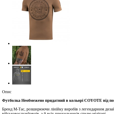
Опис
Футболка Необмежено придатний в кольорі COYOTE
від п
Бренд М-Тас, розширюючи лінійку виробів з легендарним диза
військовослужбовців, а й всіх прихильників стилю мілітарі.