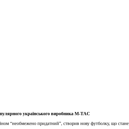
опулярного українського виробника M-TAC
йном “необмежено придатний”, створив нову футболку, що стан