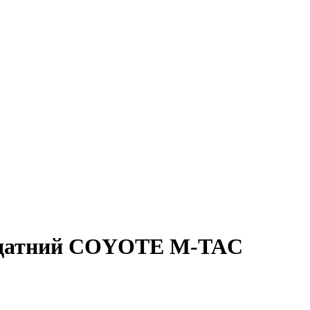
датний COYOTE M-TAC