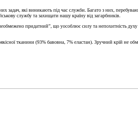
их задач, які виникають під час служби. Багато з них, перебуваю
ійськову службу та захищати нашу країну від загарбників.
“необмежено придатний”, що уособлює силу та непохитність духу 
ї тканини (93% бавовна, 7% еластан). Зручний крій не обмеж