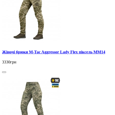
Жіночі брюки M-Tac Aggressor Lady Flex піксель ММ14
3330грн