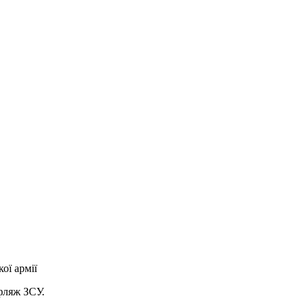
ої армії
фляж ЗСУ.