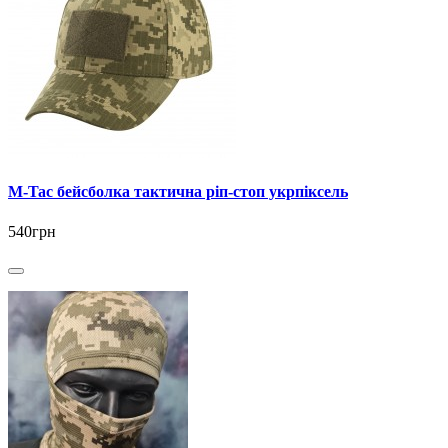
M-Tac бейсболка тактична ріп-стоп укрпіксель
540грн