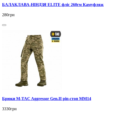
БАЛАКЛАВА-НІНДЗЯ ELITE фліс 260гм Камуфляж
280грн
Брюки M-TAC Aggressor Gen.II ріп-стоп MM14
3330грн