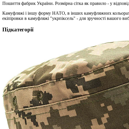
Пошиття фабрик України. Розмірна сітка як правило - у відпові
Камуфляжі і іншу форму НАТО, в інших камуфляжних кольорах Ви
екіпіровки в камуфляжі "укрпіксель" - для зручності вашого виб
Підкатегорії