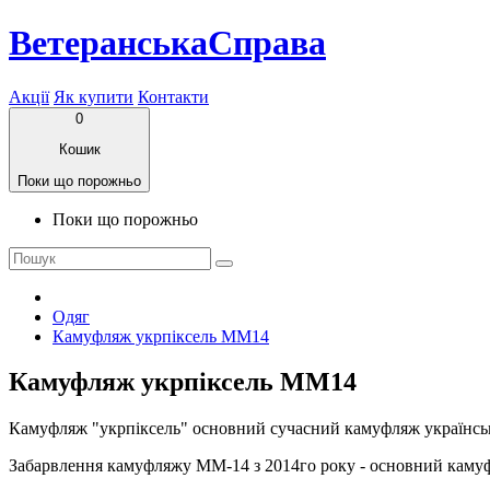
ВетеранськаСправа
Акції
Як купити
Контакти
0
Кошик
Поки що порожньо
Поки що порожньо
Одяг
Камуфляж укрпіксель ММ14
Камуфляж укрпіксель ММ14
Камуфляж "укрпіксель" основний сучасний камуфляж українськ
Забарвлення камуфляжу ММ-14 з 2014го року - основний каму