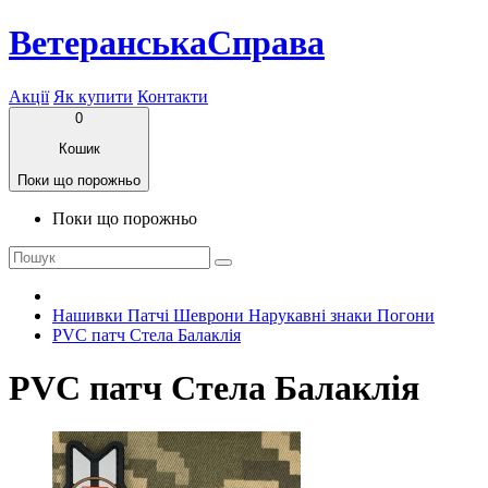
ВетеранськаСправа
Акції
Як купити
Контакти
0
Кошик
Поки що порожньо
Поки що порожньо
Нашивки Патчі Шеврони Нарукавні знаки Погони
PVC патч Стела Балаклія
PVC патч Стела Балаклія