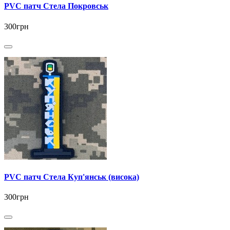
PVC патч Стела Покровськ
300грн
PVC патч Стела Куп'янськ (висока)
300грн