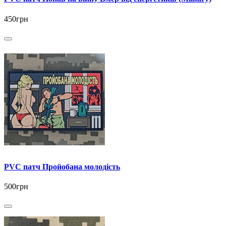
450грн
PVC патч Пройобана молодість
500грн