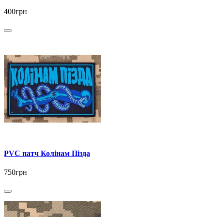
400грн
PVC патч Колінам Пізда
750грн