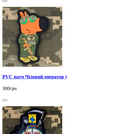
PVC патч Чіловий оператор )
300грн