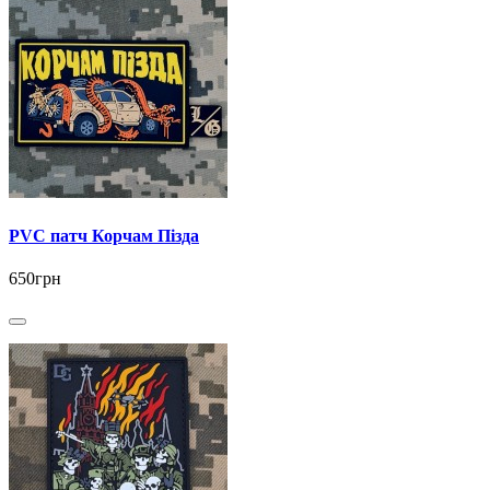
PVC патч Корчам Пізда
650грн