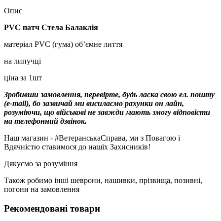
Опис
PVC патч Стела Балаклія
матеріал PVC (гума) об’ємне лиття
на липучці
ціна за 1шт
Зробивши замовлення, перевірте, будь ласка свою ел. пошту
(e-mail), бо зазвичай ми висилаємо рахунки он лайн,
розуміючи, що військові не завжди мають змогу відповісти
на телефонний дзвінок.
Наш магазин - #ВетеранськаСправа, ми з Повагою і
Вдячністю ставимося до нашіх Захисників!
Дякуємо за розуміння
Також робимо інші шеврони, нашивки, прізвища, позивні,
погони на замовлення
Рекомендовані товари