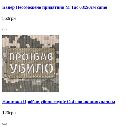
Банер Необмежено придатний M-Tac 63x90см camo
560грн
Нашивка Проїбав убило coyote Світлонакопичувальна
120грн