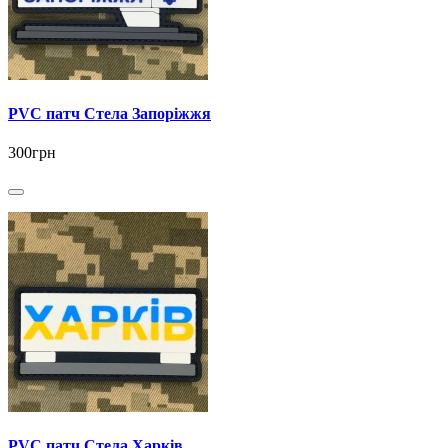
PVC патч Стела Запоріжжя
300грн
PVC патч Стела Харків