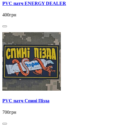
PVC патч ENERGY DEALER
400грн
PVC патч Спині Пізда
700грн