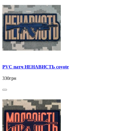
PVC патч НЕНАВИСТЬ coyote
330грн