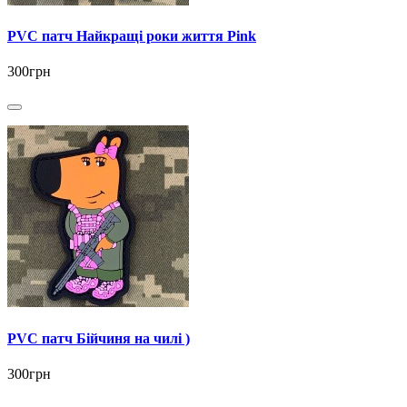
PVC патч Найкращі роки життя Pink
300грн
PVC патч Бійчиня на чилі )
300грн