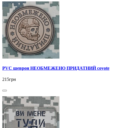
PVC шеврон НЕОБМЕЖЕНО ПРИДАТНИЙ coyote
215грн