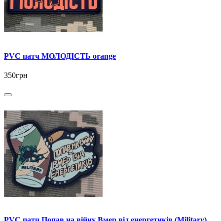
PVC патч МОЛОДІСТЬ orange
350грн
PVC патч Попав на війну Вмер від енергетиків (Military)