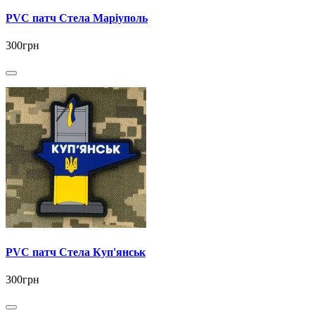
PVC патч Стела Маріуполь
300грн
PVC патч Стела Куп'янськ
300грн