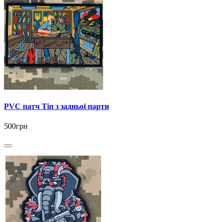
PVC патч Тіп з задньої парти
500грн