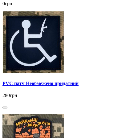
0грн
PVC патч Необмежено придатний
280грн