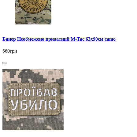
Банер Необмежено придатний M-Tac 63x90см camo
560грн