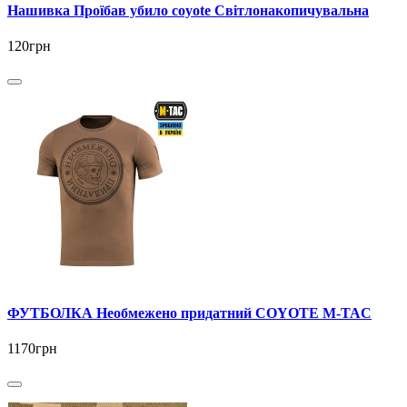
Нашивка Проїбав убило coyote Світлонакопичувальна
120грн
ФУТБОЛКА Необмежено придатний COYOTE M-TAC
1170грн