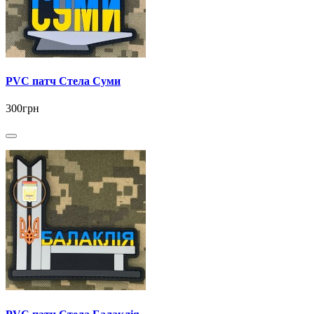
PVC патч Стела Суми
300грн