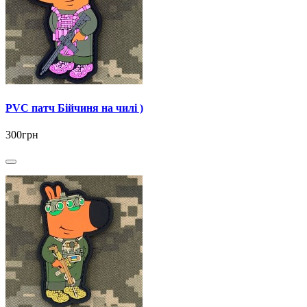
PVC патч Бійчиня на чилі )
300грн