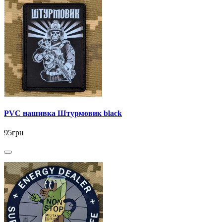
PVC нашивка Штурмовик black
95грн