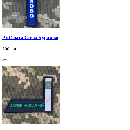
PVC патч Стела Курахово
300грн