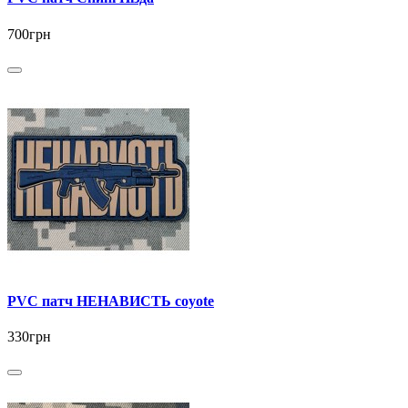
700грн
PVC патч НЕНАВИСТЬ coyote
330грн