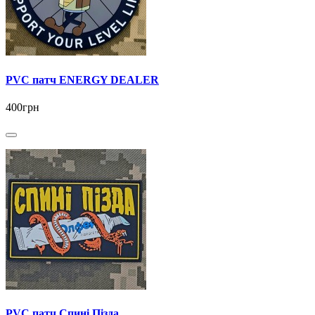
PVC патч ENERGY DEALER
400грн
PVC патч Спині Пізда