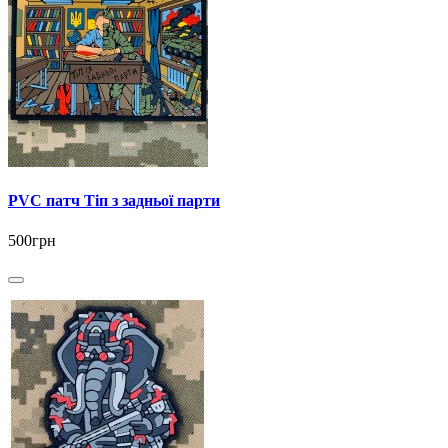
PVC патч Тіп з задньої парти
500грн