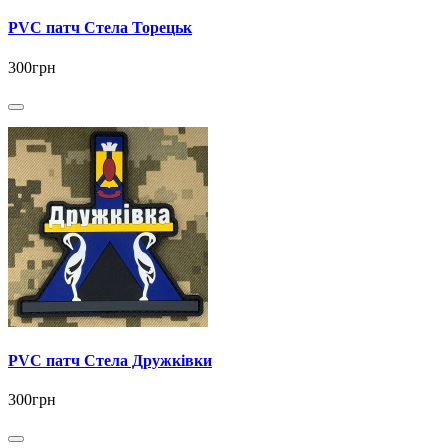
PVC патч Стела Торецьк
300грн
PVC патч Стела Дружківки
300грн