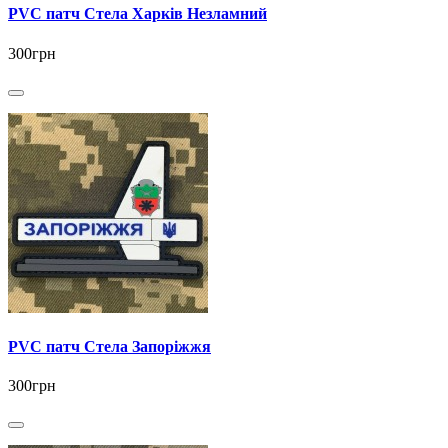
PVC патч Стела Харків Незламний
300грн
PVC патч Стела Запоріжжя
300грн