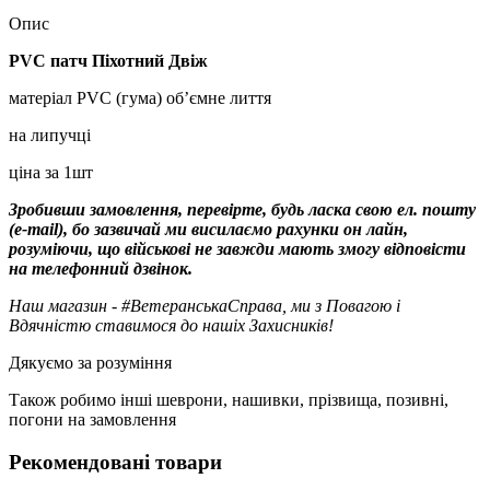
Опис
PVC патч Піхотний Двіж
матеріал PVC (гума) об’ємне лиття
на липучці
ціна за 1шт
Зробивши замовлення, перевірте, будь ласка свою ел. пошту
(e-mail), бо зазвичай ми висилаємо рахунки он лайн,
розуміючи, що військові не завжди мають змогу відповісти
на телефонний дзвінок.
Наш магазин - #ВетеранськаСправа, ми з Повагою і
Вдячністю ставимося до нашіх Захисників!
Дякуємо за розуміння
Також робимо інші шеврони, нашивки, прізвища, позивні,
погони на замовлення
Рекомендовані товари