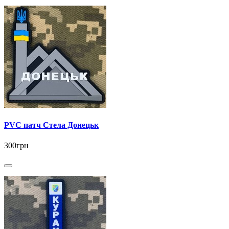
PVC патч Стела Донецьк
300грн