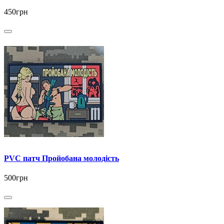
450грн
PVC патч Пройобана молодість
500грн