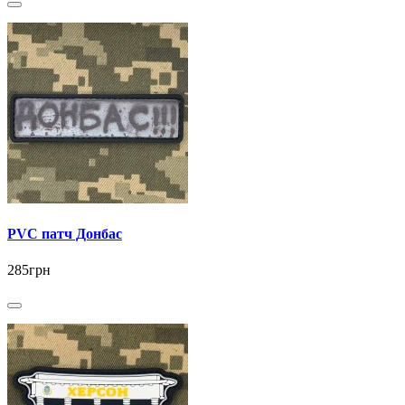
PVC патч Донбас
285грн