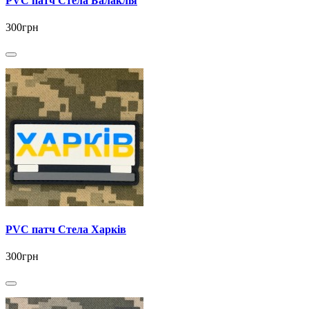
PVC патч Стела Балаклія
300грн
PVC патч Стела Харків
300грн