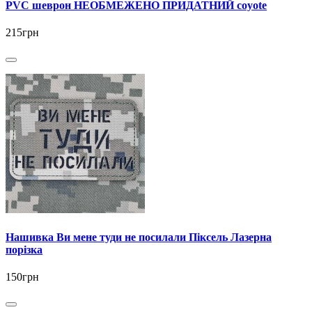
PVC шеврон НЕОБМЕЖЕНО ПРИДАТНИЙ coyote
215грн
Нашивка Ви мене туди не посилали Піксель Лазерна
порізка
150грн