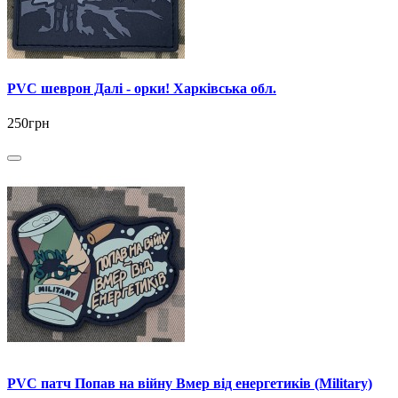
PVC шеврон Далі - орки! Харківська обл.
250грн
PVC патч Попав на війну Вмер від енергетиків (Military)