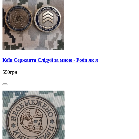
Коїн Сержанта Слідуй за мною - Роби як я
550грн