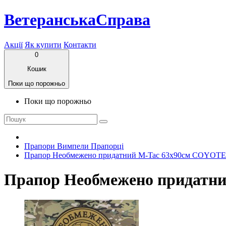
ВетеранськаСправа
Акції
Як купити
Контакти
0
Кошик
Поки що порожньо
Поки що порожньо
Прапори Вимпели Прапорці
Прапор Необмежено придатний M-Tac 63x90см COYOT
Прапор Необмежено придатн