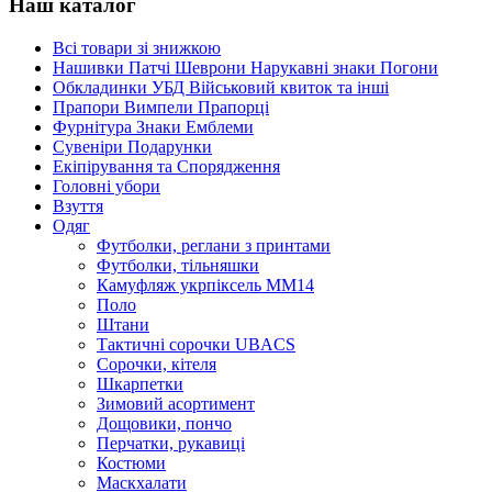
Наш каталог
Всі товари зі знижкою
Нашивки Патчі Шеврони Нарукавні знаки Погони
Обкладинки УБД Військовий квиток та інші
Прапори Вимпели Прапорці
Фурнітура Знаки Емблеми
Сувеніри Подарунки
Екіпірування та Спорядження
Головні убори
Взуття
Одяг
Футболки, реглани з принтами
Футболки, тільняшки
Камуфляж укрпіксель ММ14
Поло
Штани
Тактичні сорочки UBACS
Cорочки, кітеля
Шкарпетки
Зимовий асортимент
Дощовики, пончо
Перчатки, рукавиці
Костюми
Маскхалати