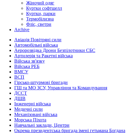
Жіночий одяг
Куртки софтшелл
Куртки, парки
Термобілизна
Фліс, светри
Archive
Авіація Повітряні сили
Автомобільні війська
Аеророзвідка Дрони Безпілотники СБС
Артилерія та Ракетні війська
Війська зв'язку
Війська РЕБ
ВМСУ
ВСП
Гірсько-штурмові бригади
ГШ та МО ЗСУ, Управління та Командування
ДССТ
ДШВ
Інженерні війська
Медичні сили
Механізовані війська
Морська Піхота
Навчальні заклади, Центри
Окрема президентська бригада імені гетьмана Богдана