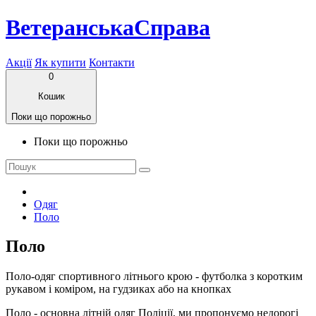
ВетеранськаСправа
Акції
Як купити
Контакти
0
Кошик
Поки що порожньо
Поки що порожньо
Одяг
Поло
Поло
Поло-одяг спортивного літнього крою - футболка з коротким
рукавом і коміром, на гудзиках або на кнопках
Поло - основна літній одяг Поліції, ми пропонуємо недорогі