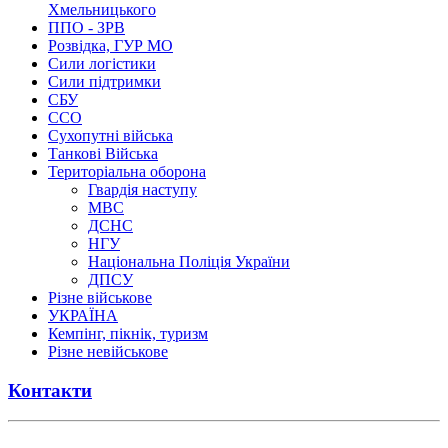
Хмельницького
ППО - ЗРВ
Розвідка, ГУР МО
Сили логістики
Сили підтримки
СБУ
ССО
Сухопутні війська
Танкові Війська
Територіальна оборона
Гвардія наступу
МВС
ДСНС
НГУ
Національна Поліція України
ДПСУ
Різне військове
УКРАЇНА
Кемпінг, пікнік, туризм
Різне невійськове
Контакти