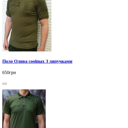
Поло Олива coolmax З липучками
650грн