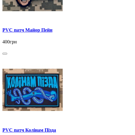
PVC патч Майор Пейн
400грн
PVC патч Колінам Пізда