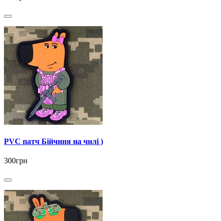
PVC патч Бійчиня на чилі )
300грн