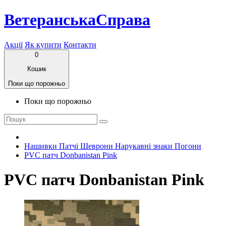
ВетеранськаСправа
Акції
Як купити
Контакти
0
Кошик
Поки що порожньо
Поки що порожньо
Нашивки Патчі Шеврони Нарукавні знаки Погони
PVC патч Donbanistan Pink
PVC патч Donbanistan Pink