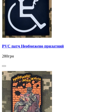
PVC патч Необмежено придатний
280грн