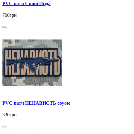
PVC патч Спині Пізда
700грн
PVC патч НЕНАВИСТЬ coyote
330грн