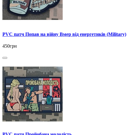
PVC патч Попав на війну Вмер від енергетиків (Military)
450грн
PVC патч Пройобана молодість