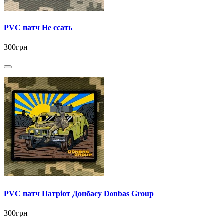
PVC патч Не ссать
300грн
PVC патч Патріот Донбасу Donbas Group
300грн