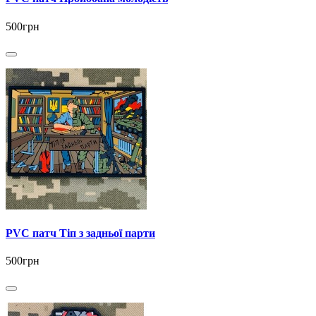
500грн
PVC патч Тіп з задньої парти
500грн