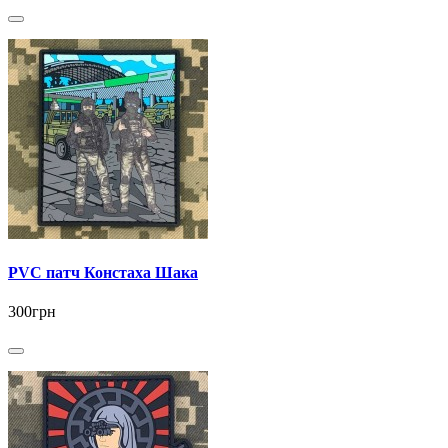
PVC патч Констаха Шака
300грн