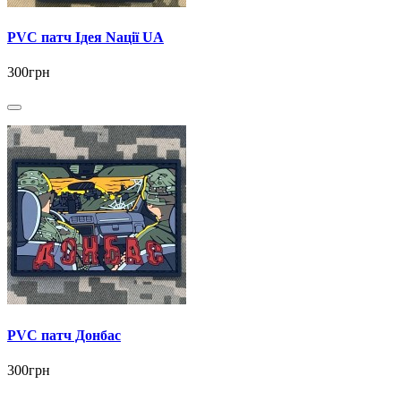
PVC патч Ідея Nації UA
300грн
PVC патч Донбас
300грн