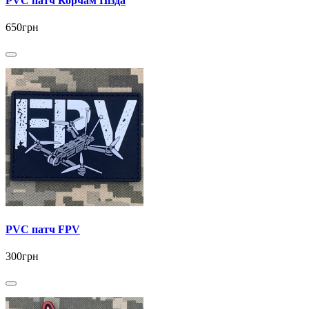
PVC патч Корчам Пізда
650грн
PVC патч FPV
300грн