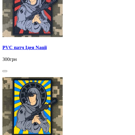
PVC патч Ідея Nації
300грн