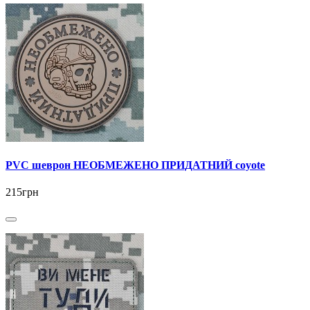
PVC шеврон НЕОБМЕЖЕНО ПРИДАТНИЙ coyote
215грн