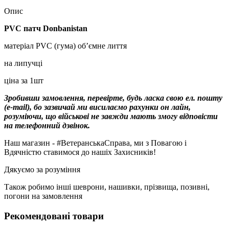
Опис
PVC патч Donbanistan
матеріал PVC (гума) об’ємне лиття
на липучці
ціна за 1шт
Зробивши замовлення, перевірте, будь ласка свою ел. пошту
(e-mail), бо зазвичай ми висилаємо рахунки он лайн,
розуміючи, що військові не завжди мають змогу відповісти
на телефонний дзвінок.
Наш магазин - #ВетеранськаСправа, ми з Повагою і
Вдячністю ставимося до нашіх Захисників!
Дякуємо за розуміння
Також робимо інші шеврони, нашивки, прізвища, позивні,
погони на замовлення
Рекомендовані товари