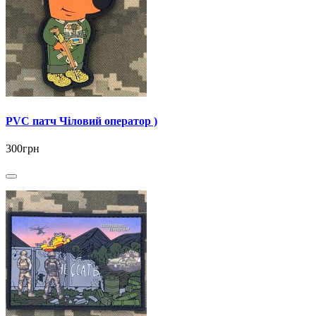
PVC патч Чіловий оператор )
300грн