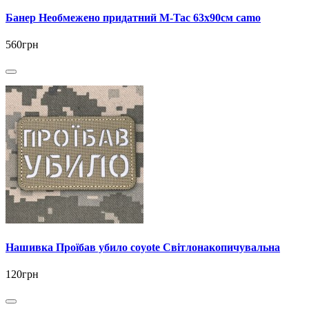
Банер Необмежено придатний M-Tac 63x90см camo
560грн
Нашивка Проїбав убило coyote Світлонакопичувальна
120грн