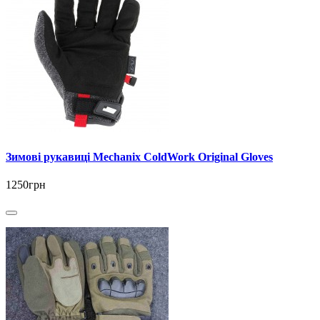
Зимові рукавиці Mechanix ColdWork Original Gloves
1250грн