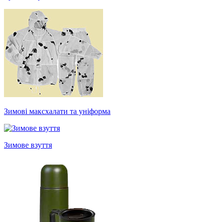
Зимові максхалати та уніформа
Зимове взуття