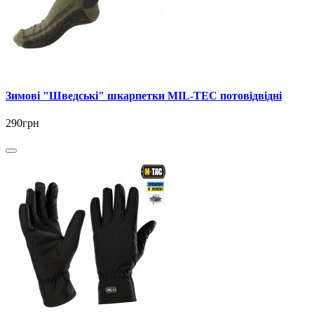
Зимові "Шведські" шкарпетки MIL-TEC потовідвідні
290грн