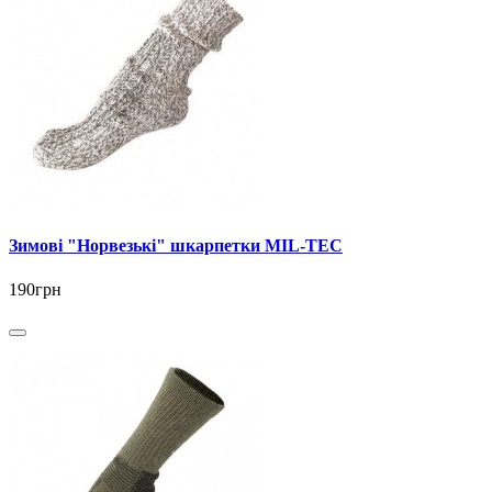
Зимові "Норвезькі" шкарпетки MIL-TEC
190грн