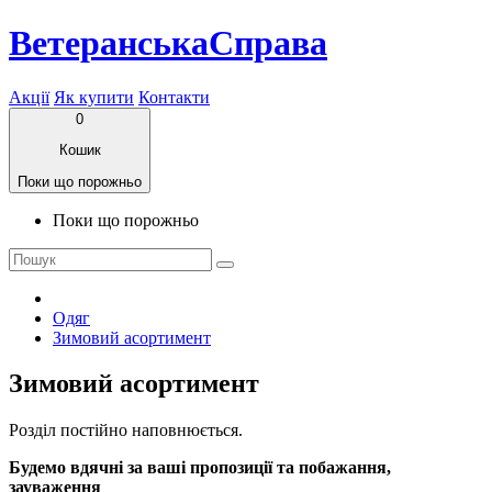
ВетеранськаСправа
Акції
Як купити
Контакти
0
Кошик
Поки що порожньо
Поки що порожньо
Одяг
Зимовий асортимент
Зимовий асортимент
Розділ постійно наповнюється.
Будемо вдячні за ваші пропозиції та побажання,
зауваження