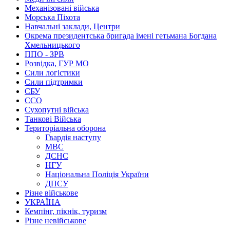
Механізовані війська
Морська Піхота
Навчальні заклади, Центри
Окрема президентська бригада імені гетьмана Богдана
Хмельницького
ППО - ЗРВ
Розвідка, ГУР МО
Сили логістики
Сили підтримки
СБУ
ССО
Сухопутні війська
Танкові Війська
Територіальна оборона
Гвардія наступу
МВС
ДСНС
НГУ
Національна Поліція України
ДПСУ
Різне військове
УКРАЇНА
Кемпінг, пікнік, туризм
Різне невійськове