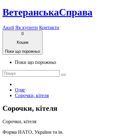
ВетеранськаСправа
Акції
Як купити
Контакти
0
Кошик
Поки що порожньо
Поки що порожньо
Одяг
Cорочки, кітеля
Cорочки, кітеля
Сорочки, кітеля
Форма НАТО, України та ін.