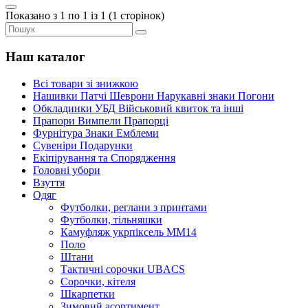
Показано з 1 по 1 із 1 (1 сторінок)
Наш каталог
Всі товари зі знижкою
Нашивки Патчі Шеврони Нарукавні знаки Погони
Обкладинки УБД Військовий квиток та інші
Прапори Вимпели Прапорці
Фурнітура Знаки Емблеми
Сувеніри Подарунки
Екіпірування та Спорядження
Головні убори
Взуття
Одяг
Футболки, реглани з принтами
Футболки, тільняшки
Камуфляж укрпіксель ММ14
Поло
Штани
Тактичні сорочки UBACS
Cорочки, кітеля
Шкарпетки
Зимовий асортимент