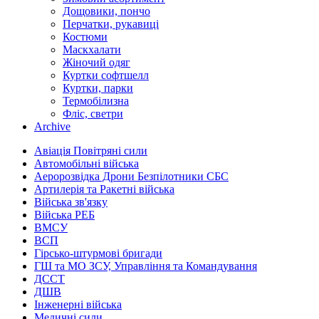
Дощовики, пончо
Перчатки, рукавиці
Костюми
Маскхалати
Жіночий одяг
Куртки софтшелл
Куртки, парки
Термобілизна
Фліс, светри
Archive
Авіація Повітряні сили
Автомобільні війська
Аеророзвідка Дрони Безпілотники СБС
Артилерія та Ракетні війська
Війська зв'язку
Війська РЕБ
ВМСУ
ВСП
Гірсько-штурмові бригади
ГШ та МО ЗСУ, Управління та Командування
ДССТ
ДШВ
Інженерні війська
Медичні сили