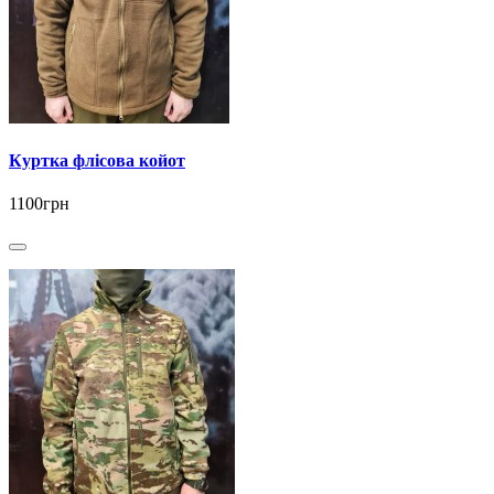
Куртка флісова койот
1100грн