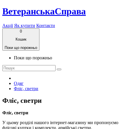
ВетеранськаСправа
Акції
Як купити
Контакти
0
Кошик
Поки що порожньо
Поки що порожньо
Одяг
Фліс, светри
Фліс, светри
Фліс, светри
У цьому розділі нашого інтернет-магазину ми пропонуємо
флісові куртки і комплекти, армійські светри.