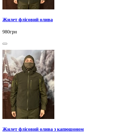
Жилет флісовий олива
980грн
Жилет флісовий олива з капюшоном