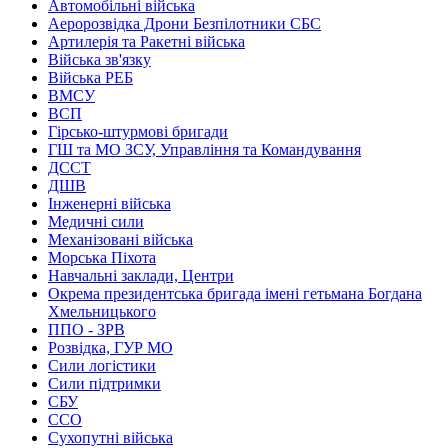
Автомобільні війська
Аеророзвідка Дрони Безпілотники СБС
Артилерія та Ракетні війська
Війська зв'язку
Війська РЕБ
ВМСУ
ВСП
Гірсько-штурмові бригади
ГШ та МО ЗСУ, Управління та Командування
ДССТ
ДШВ
Інженерні війська
Медичні сили
Механізовані війська
Морська Піхота
Навчальні заклади, Центри
Окрема президентська бригада імені гетьмана Богдана
Хмельницького
ППО - ЗРВ
Розвідка, ГУР МО
Сили логістики
Сили підтримки
СБУ
ССО
Сухопутні війська