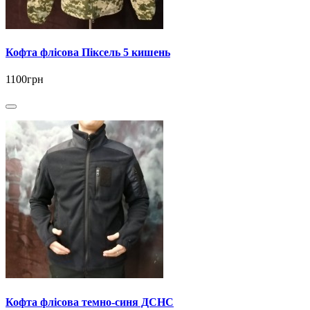
Кофта флісова Піксель 5 кишень
1100грн
Кофта флісова темно-синя ДСНС