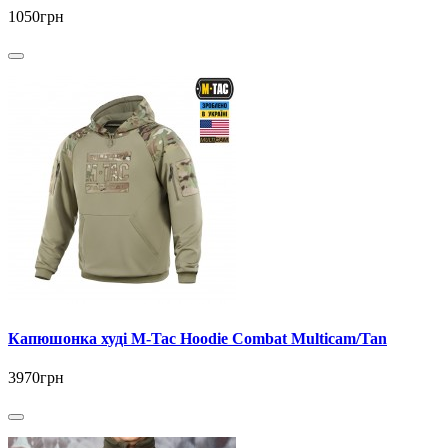
1050грн
Капюшонка худі M-Tac Hoodie Combat Multicam/Tan
3970грн