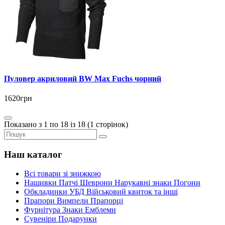
Пуловер акриловий BW Max Fuchs чорний
1620грн
Показано з 1 по 18 із 18 (1 сторінок)
Наш каталог
Всі товари зі знижкою
Нашивки Патчі Шеврони Нарукавні знаки Погони
Обкладинки УБД Військовий квиток та інші
Прапори Вимпели Прапорці
Фурнітура Знаки Емблеми
Сувеніри Подарунки