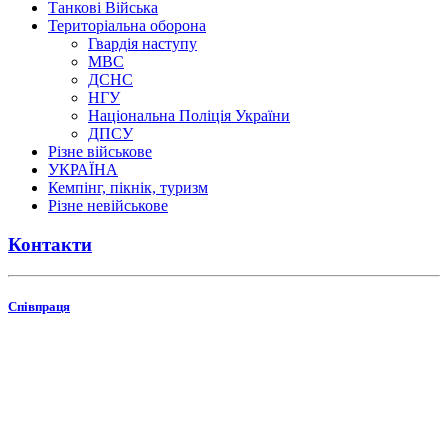
Танкові Війська
Територіальна оборона
Гвардія наступу
МВС
ДСНС
НГУ
Національна Поліція України
ДПСУ
Різне військове
УКРАЇНА
Кемпінг, пікнік, туризм
Різне невійськове
Контакти
Співпраця