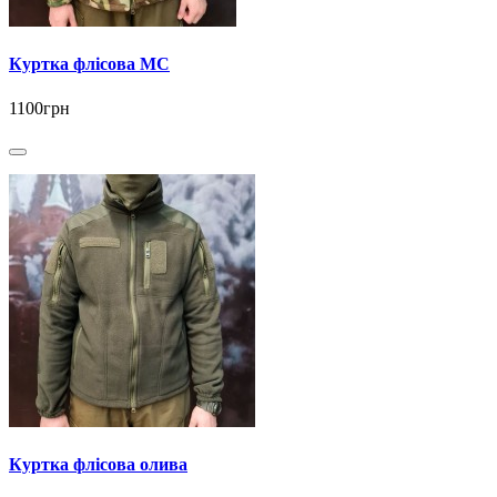
Куртка флісова МС
1100грн
Куртка флісова олива