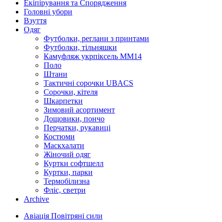
Екіпірування та Спорядження
Головні убори
Взуття
Одяг
Футболки, реглани з принтами
Футболки, тільняшки
Камуфляж укрпіксель ММ14
Поло
Штани
Тактичні сорочки UBACS
Cорочки, кітеля
Шкарпетки
Зимовий асортимент
Дощовики, пончо
Перчатки, рукавиці
Костюми
Маскхалати
Жіночий одяг
Куртки софтшелл
Куртки, парки
Термобілизна
Фліс, светри
Archive
Авіація Повітряні сили