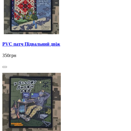
PVC патч Підвальний двіж
350грн