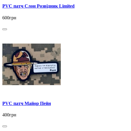
PVC патч Слон Розвідник Limited
600грн
PVC патч Майор Пейн
400грн