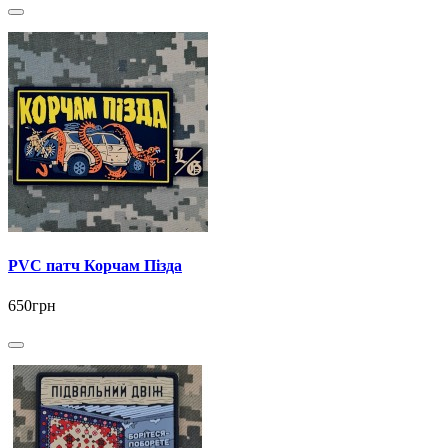
PVC патч Корчам Пізда
650грн