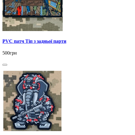
PVC патч Тіп з задньої парти
500грн