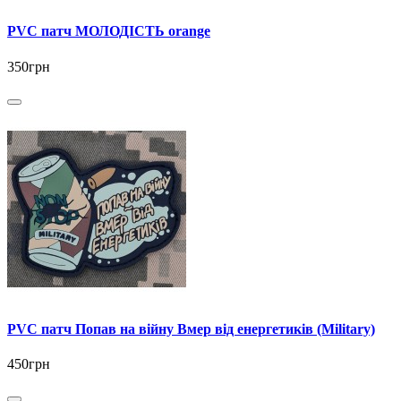
PVC патч МОЛОДІСТЬ orange
350грн
PVC патч Попав на війну Вмер від енергетиків (Military)
450грн