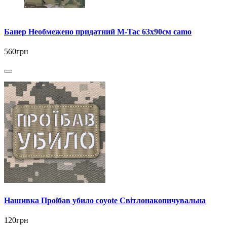
Банер Необмежено придатний M-Tac 63x90см camo
560грн
Нашивка Проїбав убило coyote Світлонакопичувальна
120грн