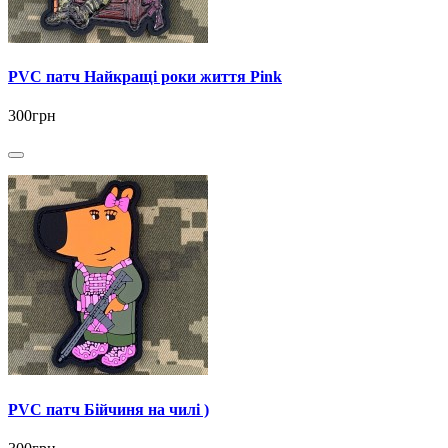
PVC патч Найкращі роки життя Pink
300грн
PVC патч Бійчиня на чилі )