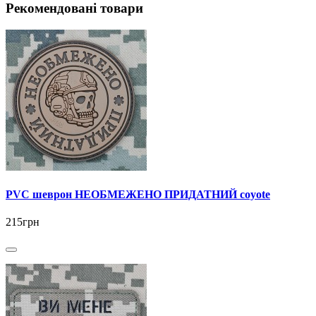
Рекомендовані товари
PVC шеврон НЕОБМЕЖЕНО ПРИДАТНИЙ coyote
215грн