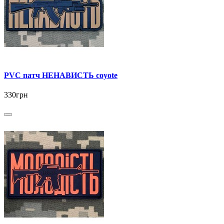
PVC патч НЕНАВИСТЬ coyote
330грн