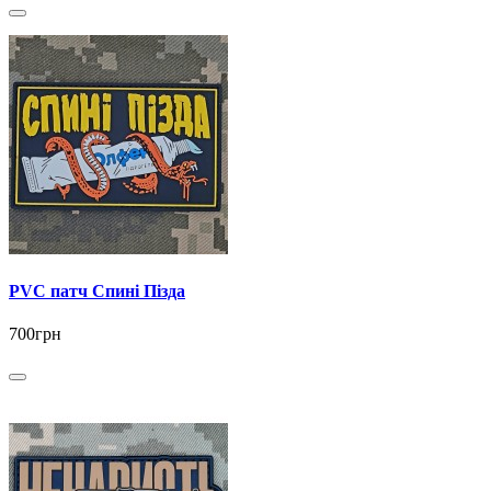
PVC патч Спині Пізда
700грн