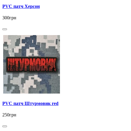
PVC патч Херсон
300грн
PVC патч Штурмовик red
250грн