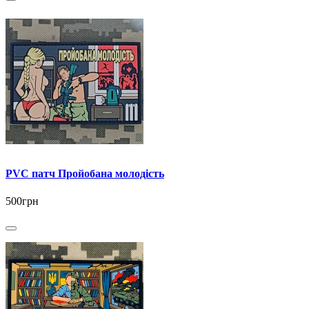
PVC патч Пройобана молодість
500грн