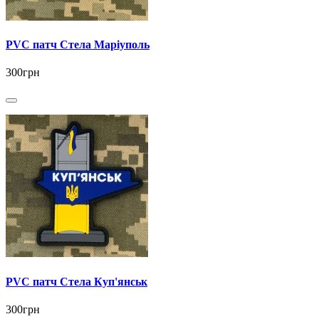
PVC патч Стела Маріуполь
300грн
PVC патч Стела Куп'янськ
300грн