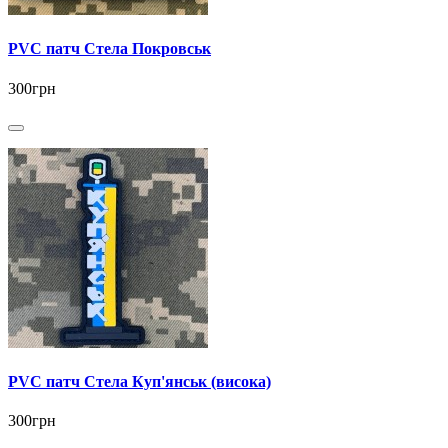
PVC патч Стела Покровськ
300грн
PVC патч Стела Куп'янськ (висока)
300грн