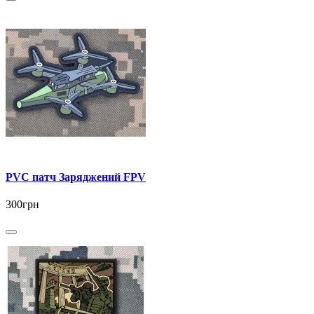
PVC патч Заряджений FPV
300грн