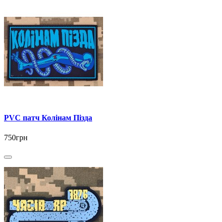
PVC патч Колінам Пізда
750грн