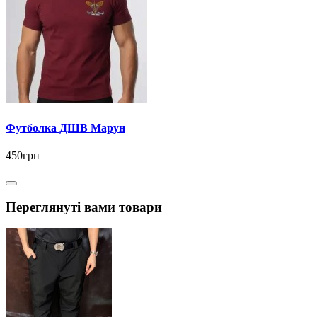
Футболка ДШВ Марун
450грн
Переглянуті вами товари