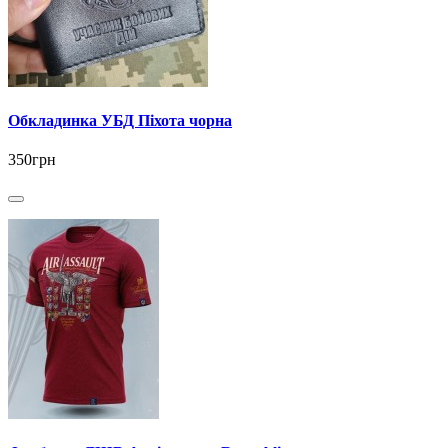
Обкладинка УБД Піхота чорна
350грн