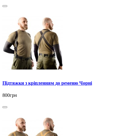
Підтяжки з кріпленням до ременю Чорні
800грн