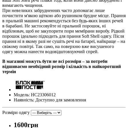
ваші Soft Shell речі тільки тоді, коли вони дійсно забруднені і
вимагають чищення.
При невеликих забрудненнях часто допомагає лише
почистити м'якою щіткою або рушником брудне місце. Прання
в пральній машині рекомендується без будь-яких інших речей
в барабані. Не застосовуйте ні пральний порошок, ні
відбілювач, щоб не закупорити пори мембрани виробу. Рідкий
порошок ідеально підходить для прання Soft Shell одягу. Після
прання ні в якому разі не сушіть речі на батареї, найкраще – на
свіжому повітрі. Так само, на поверхню вже висушеного
одягу можна нанести водовідштовхуючий спрей.
В магазині можуть бути не всі розміри – за потреби
відшиваємо необхідний розмір і кількість в найкоротший
термін
Модель: НС23306012
Наявність: Доступно для замовлення
Розміри одягу
1600грн