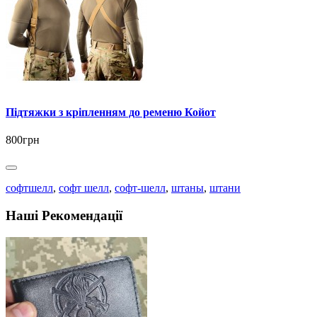
Підтяжки з кріпленням до ременю Койот
800грн
софтшелл
,
софт шелл
,
софт-шелл
,
штаны
,
штани
Наші Рекомендації