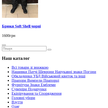
Брюки Soft Shell чорні
1600грн
Наш каталог
Всі товари зі знижкою
Нашивки Патчі Шеврони Нарукавні знаки Погони
Обкладинки УБД Військовий квиток та інші
Прапори Вимпели Прапорці
Фурнітура Знаки Емблеми
Сувеніри Подарунки
Екіпірування та Спорядження
Головні убори
Взуття
Одяг