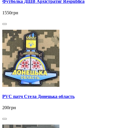
Футболка ДШВ Архістратиг Respublica
1550грн
PVC патч Стела Донецька область
200грн