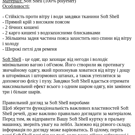
Матеріал:
Soft Shell (100% polyester)
Особливості:
- Стійкість проти вітру і води завдяки тканини Soft Shell
- Прямий крій з високим поясом
- 2 бічних кишені
- 2 карго кишені з водозахисними блискавками
- Збільшена задня частина пояса захистить низ спини від вітру
і холоду
- Широкі петлі для ременя
Soft Shell
- це одяг, що захищає від негоди і володіє
мінімальною вагою і об'ємом. Його створили як противагу
звичайному одягу, який пропонував ховатися від вітру і дощу
в штормівках і штормових штанах, а також утеплятися за
допомогою флісу і пуху. Завдяки Soft Shell вдається отримати
максимальний ефект всього з одним шаром одягу, він замінює
три і більше шарів.
Правильний догляд за Soft Shell виробами
Щоб зберегти функціональність важливих властивостей Soft
Shell речей, дуже важливо правильно доглядати за матеріалом.
Перед тим, як відправити Вашу Soft Shell куртку в пральну
машинку, зверніть увагу на лейбл. Залежно від різного складу,
інформація по догляду може варіюватись. В цілому, періть