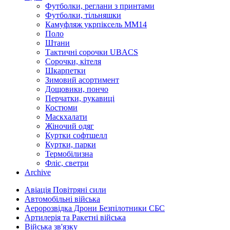
Футболки, реглани з принтами
Футболки, тільняшки
Камуфляж укрпіксель ММ14
Поло
Штани
Тактичні сорочки UBACS
Cорочки, кітеля
Шкарпетки
Зимовий асортимент
Дощовики, пончо
Перчатки, рукавиці
Костюми
Маскхалати
Жіночий одяг
Куртки софтшелл
Куртки, парки
Термобілизна
Фліс, светри
Archive
Авіація Повітряні сили
Автомобільні війська
Аеророзвідка Дрони Безпілотники СБС
Артилерія та Ракетні війська
Війська зв'язку