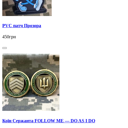
PVC патч Прозора
450грн
Коїн Сержанта FOLLOW ME — DO AS I DO