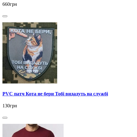
660грн
PVC патч Кота не бери Тобі видадуть на службі
130грн