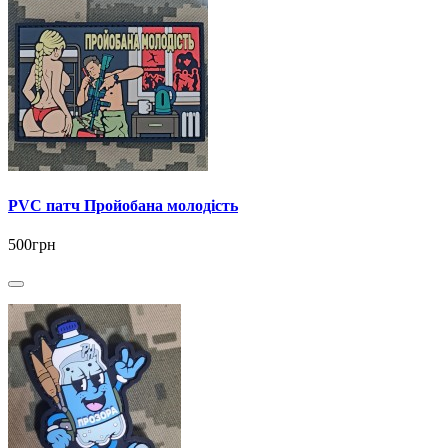
PVC патч Пройобана молодість
500грн