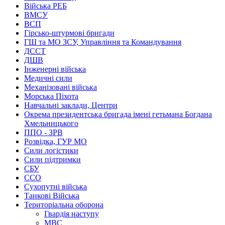
Війська РЕБ
ВМСУ
ВСП
Гірсько-штурмові бригади
ГШ та МО ЗСУ, Управління та Командування
ДССТ
ДШВ
Інженерні війська
Медичні сили
Механізовані війська
Морська Піхота
Навчальні заклади, Центри
Окрема президентська бригада імені гетьмана Богдана
Хмельницького
ППО - ЗРВ
Розвідка, ГУР МО
Сили логістики
Сили підтримки
СБУ
ССО
Сухопутні війська
Танкові Війська
Територіальна оборона
Гвардія наступу
МВС