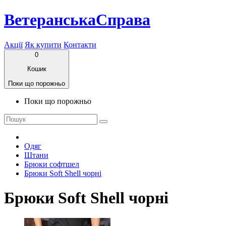
ВетеранськаСправа
Акції
Як купити
Контакти
0
Кошик
Поки що порожньо
Поки що порожньо
Одяг
Штани
Брюки софтшел
Брюки Soft Shell чорні
Брюки Soft Shell чорні