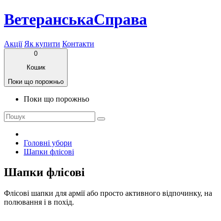
ВетеранськаСправа
Акції
Як купити
Контакти
0
Кошик
Поки що порожньо
Поки що порожньо
Головні убори
Шапки флісові
Шапки флісові
Флісові шапки для армії або просто активного відпочинку, на
полювання і в похід.