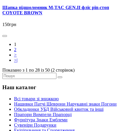
Шапка підшоломник M-TAC GEN.II фліс ріп-стоп
COYOTE BROWN
150грн
1
2
>
>|
Показано з 1 по 28 із 50 (2 сторінок)
Наш каталог
Всі товари зі знижкою
Нашивки Патчі Шеврони Нарукавні знаки Погони
Обкладинки УБД Військовий квиток та інші
Прапори Вимпели Прапорці
Фурнітура Знаки Емблеми
Сувеніри Подарунки
Екіпірування та Спорядження