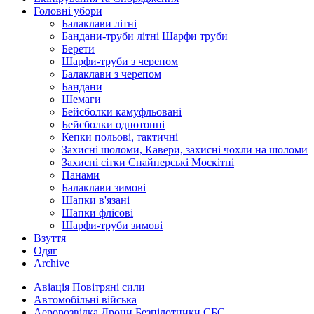
Головні убори
Балаклави літні
Бандани-труби літні Шарфи труби
Берети
Шарфи-труби з черепом
Балаклави з черепом
Бандани
Шемаги
Бейсболки камуфльовані
Бейсболки однотонні
Кепки польові, тактичні
Захисні шоломи, Кавери, захисні чохли на шоломи
Захисні сітки Снайперські Москітні
Панами
Балаклави зимові
Шапки в'язані
Шапки флісові
Шарфи-труби зимові
Взуття
Одяг
Archive
Авіація Повітряні сили
Автомобільні війська
Аеророзвідка Дрони Безпілотники СБС