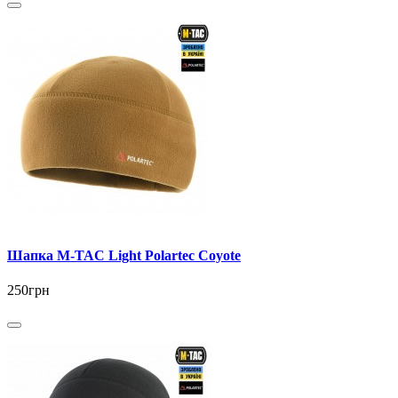
Шапка M-TAC Light Polartec Coyote
250грн