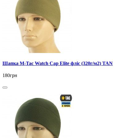
Шапка M-Tac Watch Cap Elite фліс (320г/м2) TAN
180грн