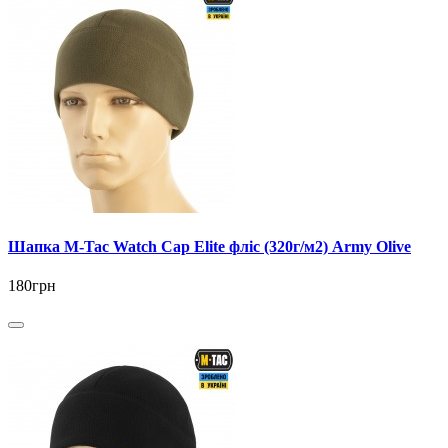
Шапка M-Tac Watch Cap Elite фліс (320г/м2) Army Olive
180грн