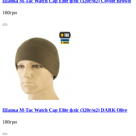
Шапка M-Tac Watch Cap Elite фліс (320г/м2) Coyote Brown
180грн
Шапка M-Tac Watch Cap Elite фліс (320г/м2) DARK Olive
180грн