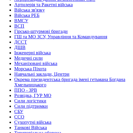
Артилерія та Ракетні війська
Війська зв'язку
Війська РЕБ
ВМСУ
ВСП
Гірсько-штурмові бригади
ГШ та МО ЗСУ, Управління та Командування
ДССТ
ДШВ
Інженерні війська
Медичні сили
Механізовані війська
Морська Піхота
Навчальні заклади, Центри
Окрема президентська бригада імені гетьмана Богдана
Хмельницького
ППО - ЗРВ
Розвідка, ГУР МО
Сили логістики
Сили підтримки
СБУ
ССО
Сухопутні війська
Танкові Війська
Територіальна оборона