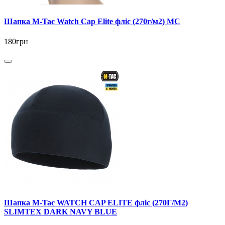
Шапка M-Tac Watch Cap Elite фліс (270г/м2) MC
180грн
Шапка M-Tac WATCH CAP ELITE фліс (270Г/М2)
SLIMTEX DARK NAVY BLUE