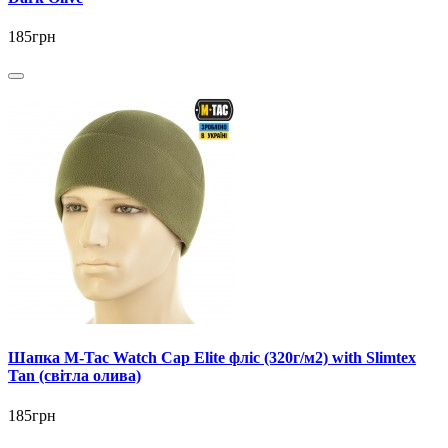
185грн
Шапка M-Tac Watch Cap Elite фліс (320г/м2) with Slimtex
Tan (світла олива)
185грн