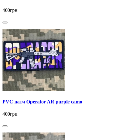
400грн
PVC патч Operator AR purple camo
400грн