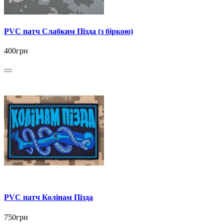
PVC патч Слабким Пізда (з біркою)
400грн
PVC патч Колінам Пізда
750грн