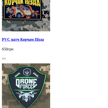
PVC патч Корчам Пізда
650грн