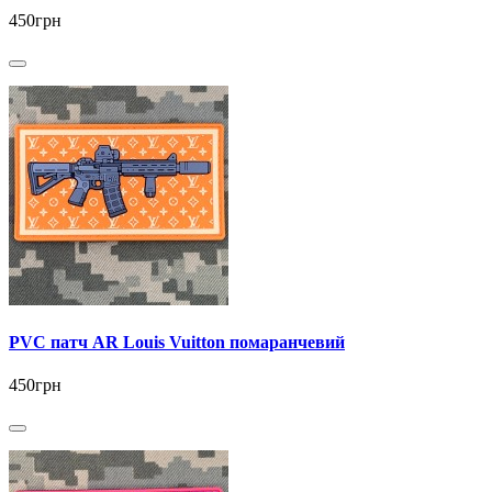
450грн
PVC патч AR Louis Vuitton помаранчевий
450грн