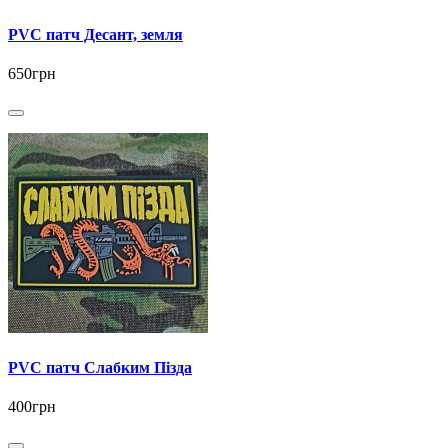
PVC патч Десант, земля
650грн
PVC патч Слабким Пізда
400грн