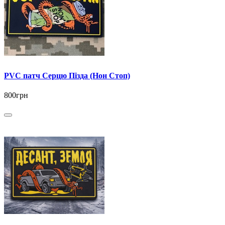
PVC патч Серцю Пізда (Нон Стоп)
800грн