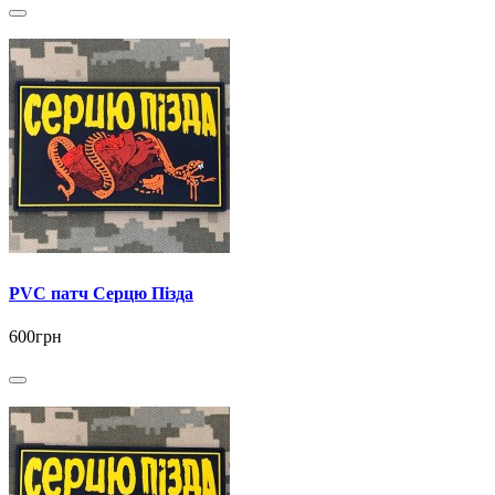
PVC патч Серцю Пізда
600грн