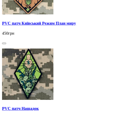
PVC патч Київський Режим План миру
450грн
PVC патч Нащадок