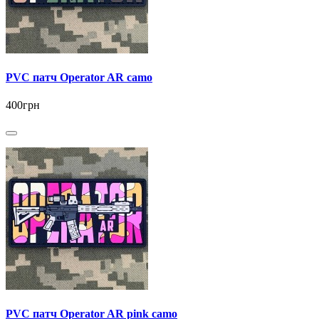
PVC патч Operator AR camo
400грн
PVC патч Operator AR pink camo