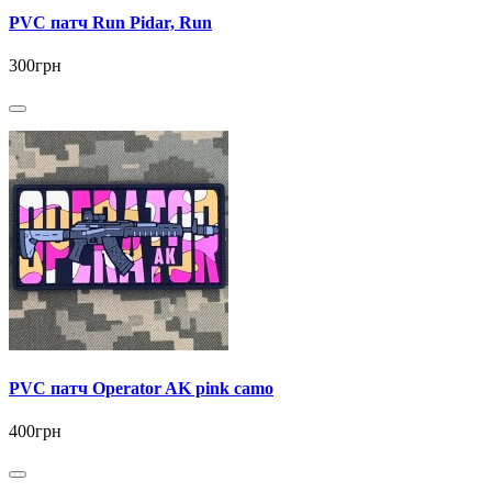
PVC патч Run Pidar, Run
300грн
PVC патч Operator AK pink camo
400грн