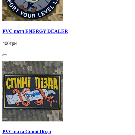
PVC патч ENERGY DEALER
400грн
PVC патч Спині Пізда