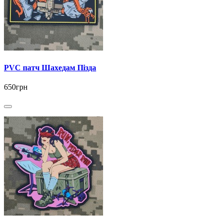
PVC патч Шахедам Пізда
650грн