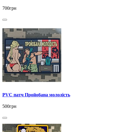
700грн
PVC патч Пройобана молодість
500грн