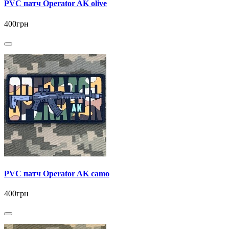
PVC патч Operator AK olive
400грн
PVC патч Operator AK camo
400грн