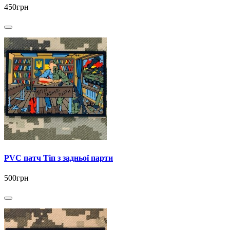
450грн
PVC патч Тіп з задньої парти
500грн