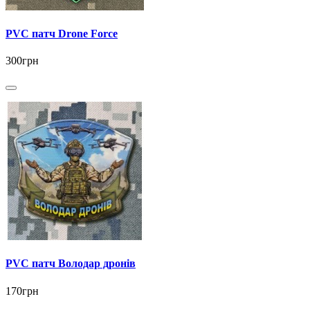
PVC патч Drone Force
300грн
PVC патч Володар дронів
170грн