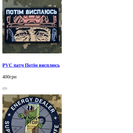
PVC патч Потім висплюсь
400грн