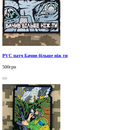
PVC патч Бачив більше ніж ти
500грн