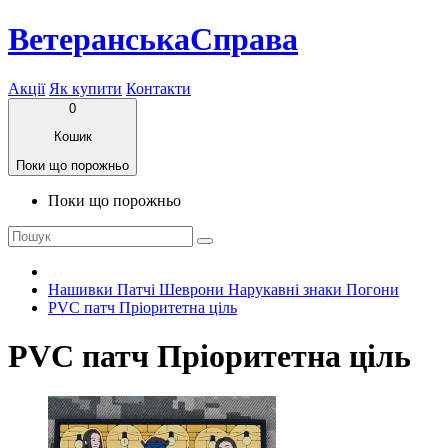
ВетеранськаСправа
Акції
Як купити
Контакти
0
Кошик
Поки що порожньо
Поки що порожньо
Нашивки Патчі Шеврони Нарукавні знаки Погони
PVC патч Пріоритетна ціль
PVC патч Пріоритетна ціль