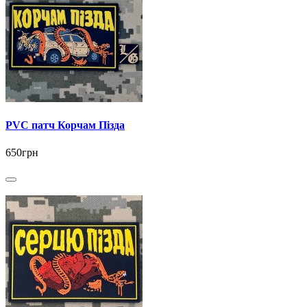
PVC патч Корчам Пізда
650грн