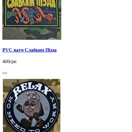
PVC патч Слабким Пізда
400грн