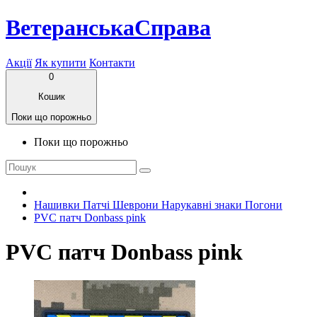
ВетеранськаСправа
Акції
Як купити
Контакти
0
Кошик
Поки що порожньо
Поки що порожньо
Нашивки Патчі Шеврони Нарукавні знаки Погони
PVC патч Donbass pink
PVC патч Donbass pink