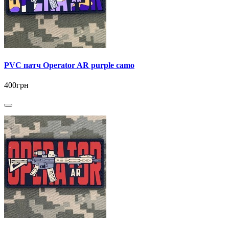
PVC патч Operator AR purple camo
400грн