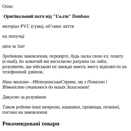
Опис
Оригінальний патч від "Ua.rm" Donbass
матеріал PVC (гума), об’ємне лиття
на липучці
ціна за 1шт
Зробивши замовлення, перевірте, будь ласка свою ел. пошту
(e-mail), бо зазвичай ми висилаємо рахунки он лайн,
розуміючи, що військові не завжди мають змогу відповісти на
телефонний дзвінок.
Наш магазин - #ВетеранськаСправа, ми з Повагою і
Вдячністю ставимося до нашіх Захисників!
Дякуємо за розуміння
Також робимо інші шеврони, нашивки, прізвища, позивні,
погони на замовлення
Рекомендовані товари