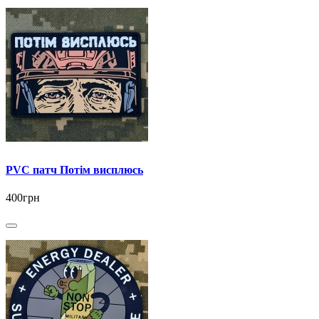
PVC патч Потім висплюсь
400грн