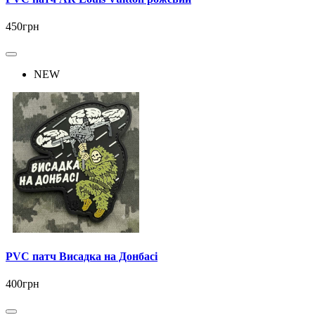
450грн
NEW
PVC патч Висадка на Донбасі
400грн