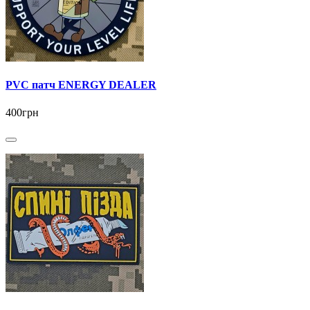
PVC патч ENERGY DEALER
400грн