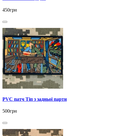
450грн
PVC патч Тіп з задньої парти
500грн