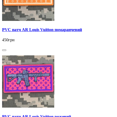
PVC патч AR Louis Vuitton помаранчевий
450грн
PVC патч AR Louis Vuitton рожевий