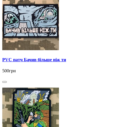
PVC патч Бачив більше ніж ти
500грн