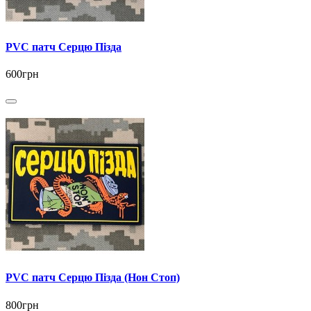
PVC патч Серцю Пізда
600грн
PVC патч Серцю Пізда (Нон Стоп)
800грн