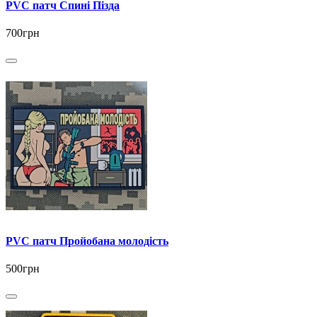
PVC патч Спині Пізда
700грн
PVC патч Пройобана молодість
500грн