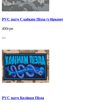
PVC патч Слабким Пізда (з біркою)
400грн
PVC патч Колінам Пізда