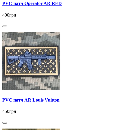
PVC патч Operator AR RED
400грн
PVC патч AR Louis Vuitton
450грн