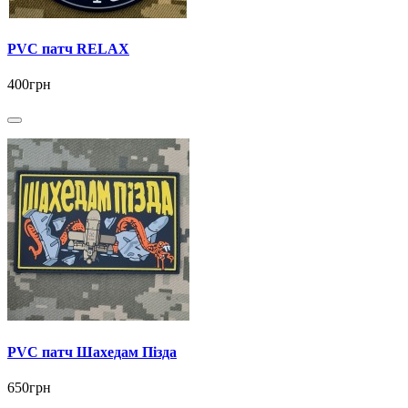
PVC патч RELAX
400грн
PVC патч Шахедам Пізда
650грн