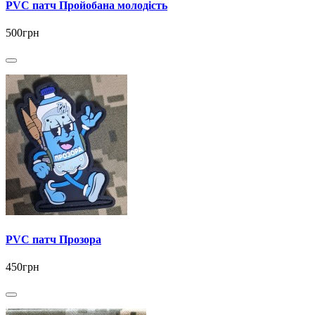
PVC патч Пройобана молодість
500грн
PVC патч Прозора
450грн