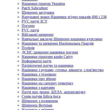
Нашивки прапор України
Рatch Subculture
Шеврони заглушки
Нарукавні знаки Нашивки згідно наказів 606 і 238
PVC патчі ЗСУ
Погони
PVC патчі
Військові шеврони
Навчальні заклади Шеврони нашивки курсовки
Нашивки та шеврони Національна Гвардія
Поліція
ДСНС шеврони нашивки погони
Нашивки прапори країн Світу
Неформатні патчі
Патріотичні патчи та нашивки
Нашивки з рунами, готика, вікинги, слов'янство
Нашивки з технікою
Нашивки про зброю
Нашивки на саперну тематику
Нашивки з картами
Патчі про дрони, БПЛА, аеророзвідку
Серія патчів Бійся бога
Шеврони з позивним
Шеврони Ветеран
Нашивки з звірями