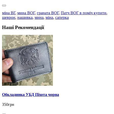
міна ВГ
,
мина ВОГ
,
граната ВОГ
,
Патч ВОГ в поміч купити
,
шеврон
,
нашивка
,
мина
,
міна
,
саперка
Наші Рекомендації
Обкладинка УБД Піхота чорна
350грн