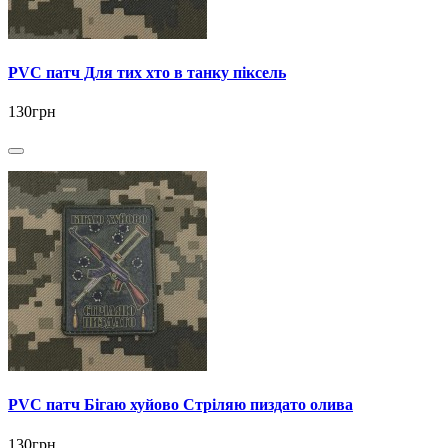
PVC патч Для тих хто в танку піксель
130грн
PVC патч Бігаю хуйово Стріляю пиздато олива
130грн