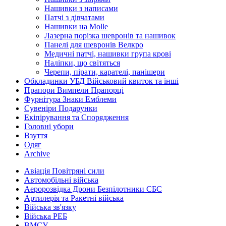
Нашивки з написами
Патчі з дівчатами
Нашивки на Molle
Лазерна порізка шевронів та нашивок
Панелі для шевронів Велкро
Медичні патчі, нашивки група крові
Наліпки, що світяться
Черепи, пірати, карателі, панішери
Обкладинки УБД Військовий квиток та інші
Прапори Вимпели Прапорці
Фурнітура Знаки Емблеми
Сувеніри Подарунки
Екіпірування та Спорядження
Головні убори
Взуття
Одяг
Archive
Авіація Повітряні сили
Автомобільні війська
Аеророзвідка Дрони Безпілотники СБС
Артилерія та Ракетні війська
Війська зв'язку
Війська РЕБ
ВМСУ