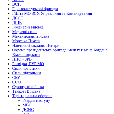
ВСП
Гірсько-штурмові бригади
ГШ та МО ЗСУ, Управління та Командування
ДССТ
ДШВ
Інженерні війська
Медичні сили
Механізовані війська
Морська Піхота
Навчальні заклади, Центри
Окрема президентська бригада імені гетьмана Богдана
Хмельницького
ППО - ЗРВ
Розвідка, ГУР МО
Сили логістики
Сили підтримки
СБУ
ССО
Сухопутні війська
Танкові Війська
Територіальна оборона
Гвардія наступу
МВС
ДСНС