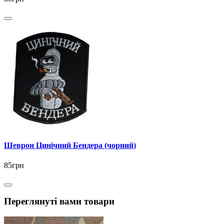
Шеврон Цинічний Бендера (чорний)
85грн
Переглянуті вами товари