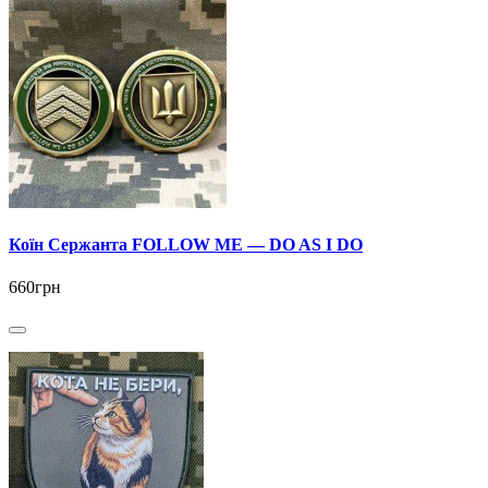
Коїн Сержанта FOLLOW ME — DO AS I DO
660грн