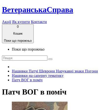
ВетеранськаСправа
Акції
Як купити
Контакти
0
Кошик
Поки що порожньо
Поки що порожньо
Нашивки Патчі Шеврони Нарукавні знаки Погони
Нашивки на саперну тематику
Патч ВОГ в поміч
Патч ВОГ в поміч