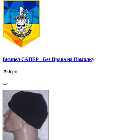
Вимпел САПЕР - Без Права на Помилку
290грн