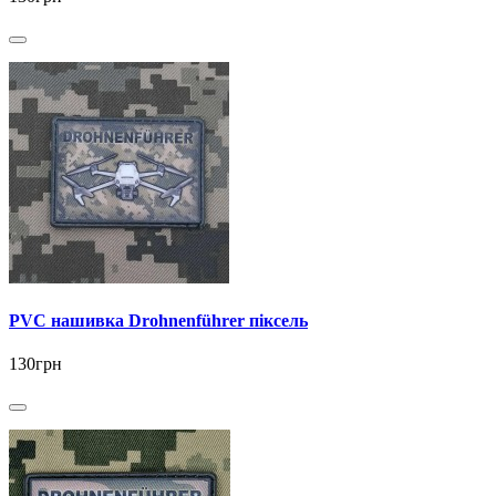
PVC нашивка Drohnenführer піксель
130грн