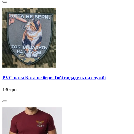
PVC патч Кота не бери Тобі видадуть на службі
130грн