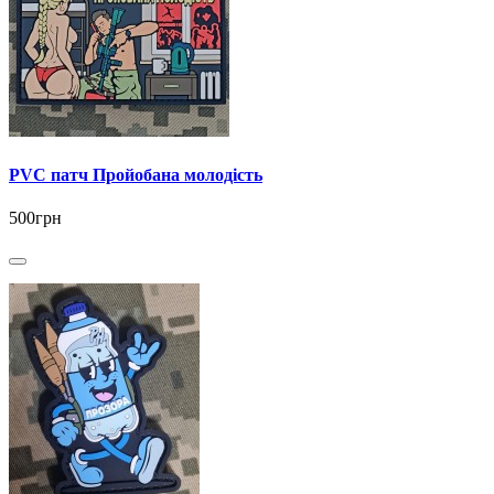
PVC патч Пройобана молодість
500грн