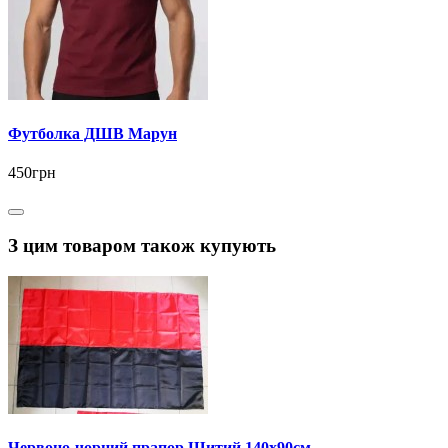
Футболка ДШВ Марун
450грн
З цим товаром також купують
Червоно-чорний прапор Шитий 140х90см