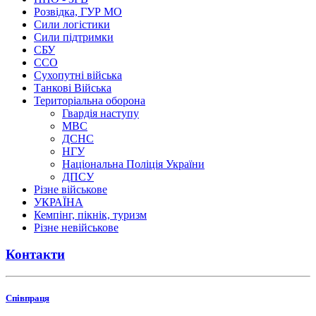
Розвідка, ГУР МО
Сили логістики
Сили підтримки
СБУ
ССО
Сухопутні війська
Танкові Війська
Територіальна оборона
Гвардія наступу
МВС
ДСНС
НГУ
Національна Поліція України
ДПСУ
Різне військове
УКРАЇНА
Кемпінг, пікнік, туризм
Різне невійськове
Контакти
Співпраця