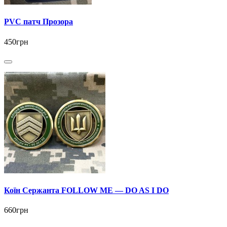
PVC патч Прозора
450грн
Коїн Сержанта FOLLOW ME — DO AS I DO
660грн