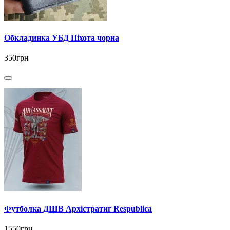
Обкладинка УБД Піхота чорна
350грн
Футболка ДШВ Архістратиг Respublica
1550грн