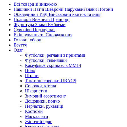
Всі товари зі знижкою
Нашивки Патчі Шеврони Нарукавні знаки Погони
Обкладинки УБД Військовий квиток та інші
Прапори Вимпели Прапорці
Фурнітура Знаки Емблеми
Сувеніри Подарунки
Екіпірування та Спорядження
Головні убори
Взуття
Одяг
Футболки, реглани з принтами
Футболки, тільняшки
Камуфляж укрпіксель ММ14
Поло
Штани
Тактичні сорочки UBACS
Cорочки, кітеля
Шкарпетки
Зимовий асортимент
Дощовики, пончо
Перчатки, рукавиці
Костюми
Маскхалати
Жіночий одяг
Куртки софтшелл