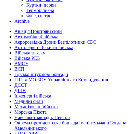
Куртки, парки
Термобілизна
Фліс, светри
Archive
Авіація Повітряні сили
Автомобільні війська
Аеророзвідка Дрони Безпілотники СБС
Артилерія та Ракетні війська
Війська зв'язку
Війська РЕБ
ВМСУ
ВСП
Гірсько-штурмові бригади
ГШ та МО ЗСУ, Управління та Командування
ДССТ
ДШВ
Інженерні війська
Медичні сили
Механізовані війська
Морська Піхота
Навчальні заклади, Центри
Окрема президентська бригада імені гетьмана Богдана
Хмельницького
ППО - ЗРВ