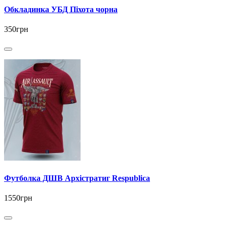
Обкладинка УБД Піхота чорна
350грн
Футболка ДШВ Архістратиг Respublica
1550грн