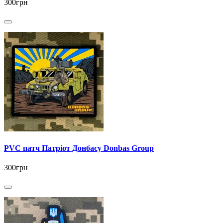
300грн
PVC патч Патріот Донбасу Donbas Group
300грн