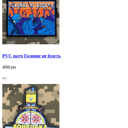
PVC патч Головне не бздєть
400грн