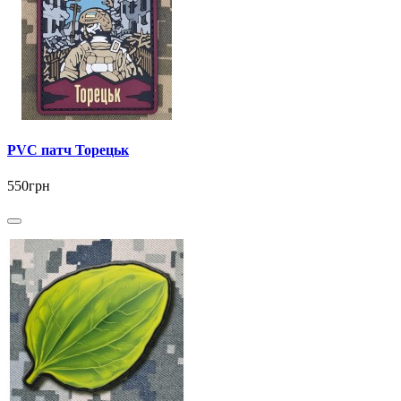
PVC патч Торецьк
550грн