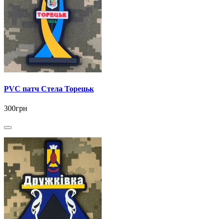
PVC патч Стела Торецьк
300грн