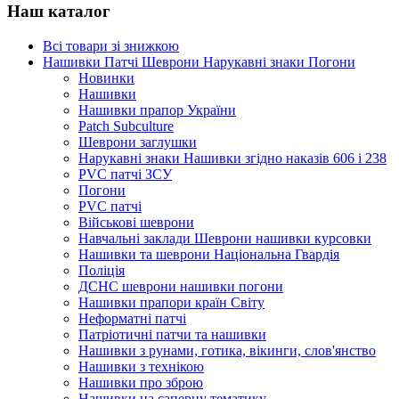
Наш каталог
Всі товари зі знижкою
Нашивки Патчі Шеврони Нарукавні знаки Погони
Новинки
Нашивки
Нашивки прапор України
Рatch Subculture
Шеврони заглушки
Нарукавні знаки Нашивки згідно наказів 606 і 238
PVC патчі ЗСУ
Погони
PVC патчі
Військові шеврони
Навчальні заклади Шеврони нашивки курсовки
Нашивки та шеврони Національна Гвардія
Поліція
ДСНС шеврони нашивки погони
Нашивки прапори країн Світу
Неформатні патчі
Патріотичні патчи та нашивки
Нашивки з рунами, готика, вікинги, слов'янство
Нашивки з технікою
Нашивки про зброю
Нашивки на саперну тематику