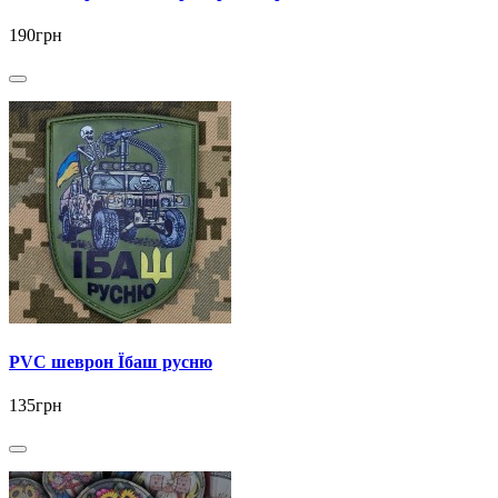
190грн
PVC шеврон Їбаш русню
135грн