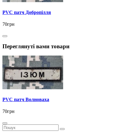
PVC патч Добропілля
70грн
Переглянуті вами товари
PVC патч Волноваха
70грн