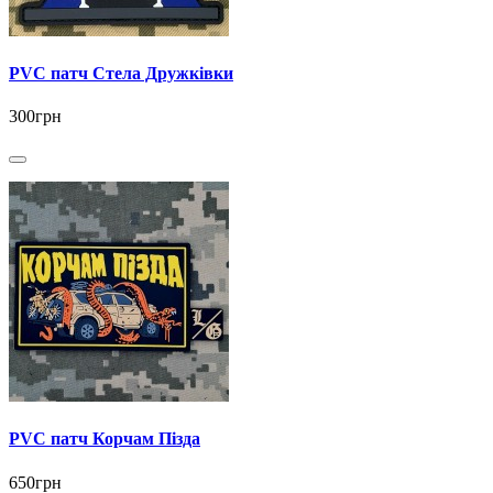
PVC патч Стела Дружківки
300грн
PVC патч Корчам Пізда
650грн