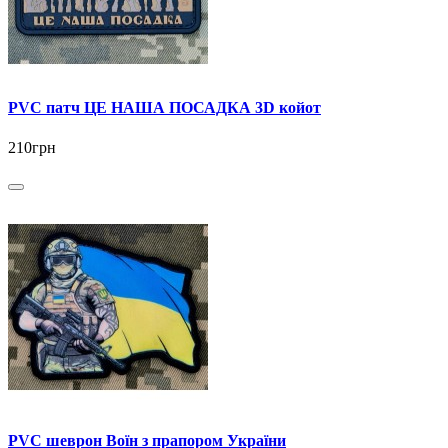
PVC патч ЦЕ НАША ПОСАДКА 3D койот
210грн
PVC шеврон Воїн з прапором України