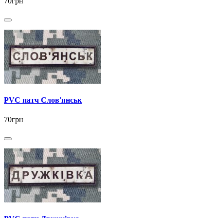
70грн
PVC патч Слов'янськ
70грн