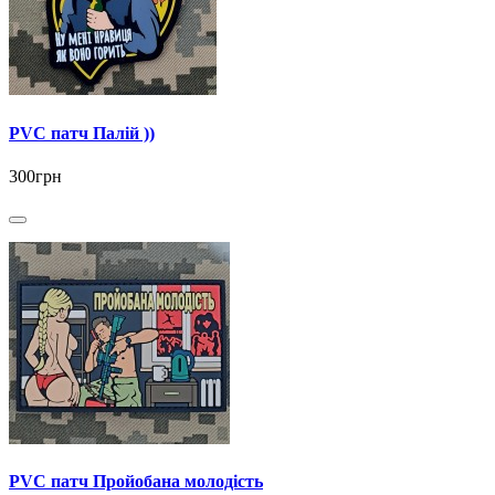
PVC патч Палій ))
300грн
PVC патч Пройобана молодість