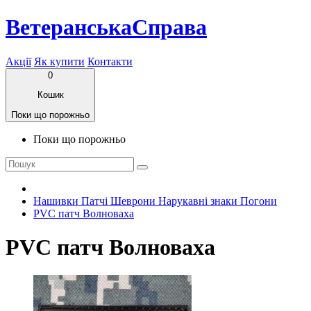
ВетеранськаСправа
Акції
Як купити
Контакти
0
Кошик
Поки що порожньо
Поки що порожньо
Нашивки Патчі Шеврони Нарукавні знаки Погони
PVC патч Волноваха
PVC патч Волноваха