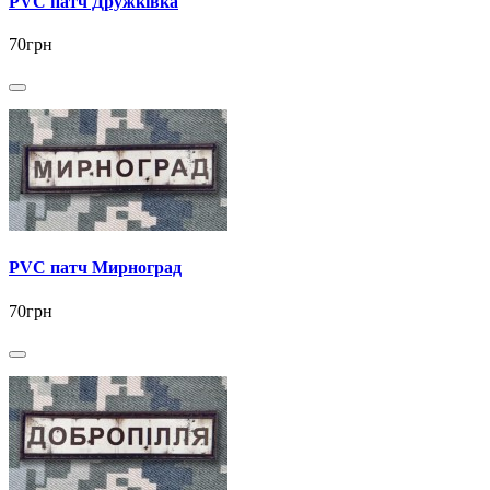
PVC патч Дружківка
70грн
PVC патч Мирноград
70грн