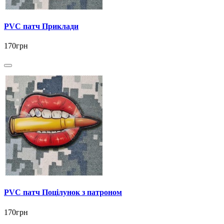
PVC патч Приклади
170грн
PVC патч Поцілунок з патроном
170грн