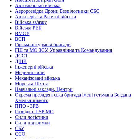
Автомобільні війська
Аеророзвідка Дрони Безпілотники СБС
Артилерія та Ракетні війська
Війська зв'язку
Війська РЕБ
ВМСУ
ВСП
Гірсько-штурмові бригади
ГШ та МО ЗСУ, Управління та Командування
ДССТ
ДШВ
Інженерні війська
Медичні сили
Механізовані війська
Морська Піхота
Навчальні заклади, Центри
Окрема президентська бригада імені гетьмана Богдана
Хмельницького
ППО - ЗРВ
Розвідка, ГУР МО
Сили логістики
Сили підтримки
СБУ
ССО