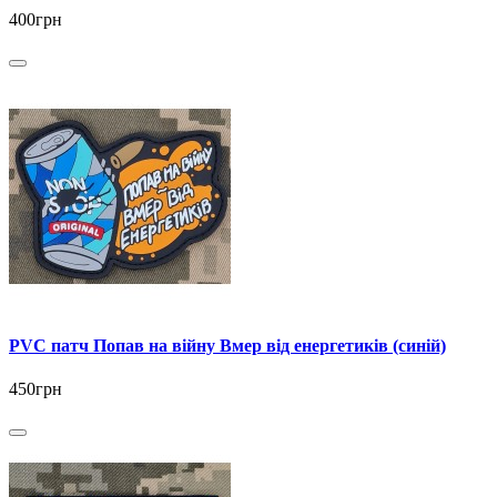
400грн
PVC патч Попав на війну Вмер від енергетиків (синій)
450грн