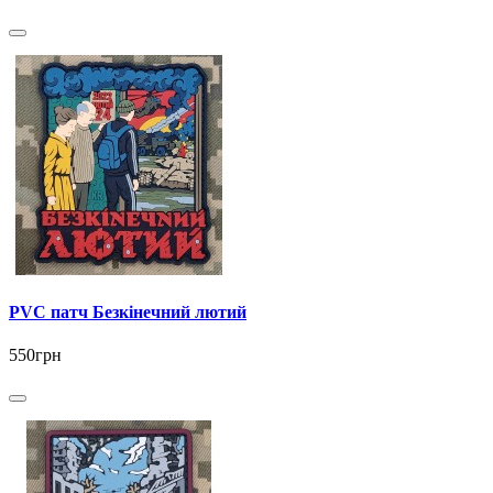
PVC патч Безкінечний лютий
550грн