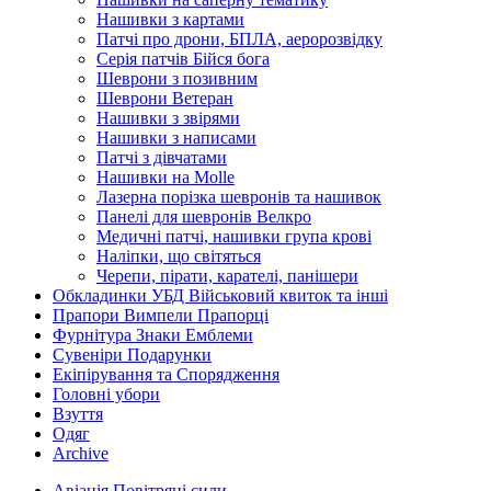
Нашивки з картами
Патчі про дрони, БПЛА, аеророзвідку
Серія патчів Бійся бога
Шеврони з позивним
Шеврони Ветеран
Нашивки з звірями
Нашивки з написами
Патчі з дівчатами
Нашивки на Molle
Лазерна порізка шевронів та нашивок
Панелі для шевронів Велкро
Медичні патчі, нашивки група крові
Наліпки, що світяться
Черепи, пірати, карателі, панішери
Обкладинки УБД Військовий квиток та інші
Прапори Вимпели Прапорці
Фурнітура Знаки Емблеми
Сувеніри Подарунки
Екіпірування та Спорядження
Головні убори
Взуття
Одяг
Archive
Авіація Повітряні сили