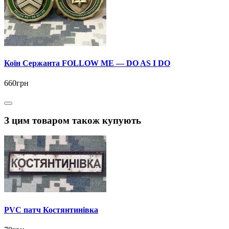
Коїн Сержанта FOLLOW ME — DO AS I DO
660грн
З цим товаром також купують
PVC патч Костянтинівка