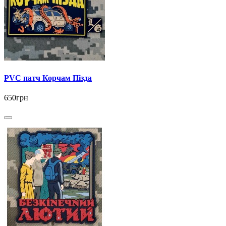
PVC патч Корчам Пізда
650грн