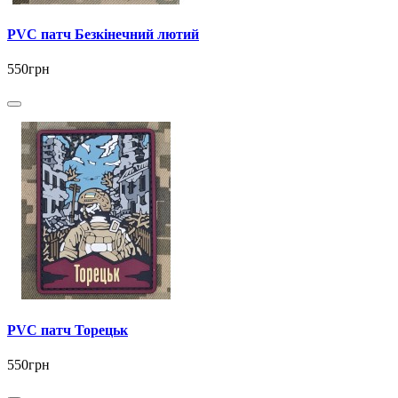
PVC патч Безкінечний лютий
550грн
PVC патч Торецьк
550грн