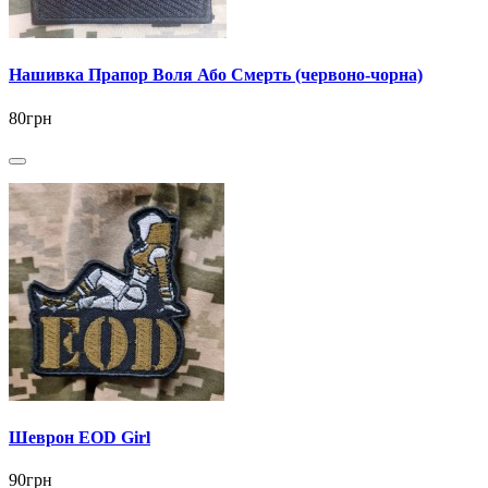
Нашивка Прапор Воля Або Смерть (червоно-чорна)
80грн
Шеврон EOD Girl
90грн