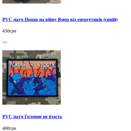
PVC патч Попав на війну Вмер від енергетиків (синій)
450грн
PVC патч Головне не бздєть
400грн