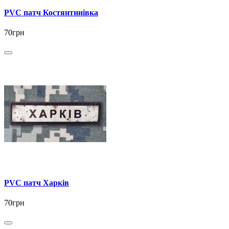
PVC патч Костянтинівка
70грн
PVC патч Харків
70грн