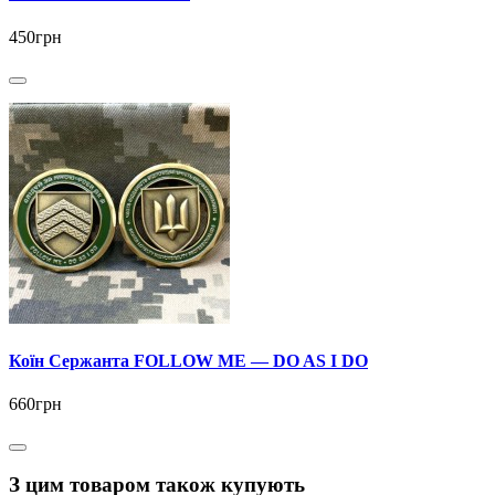
450грн
Коїн Сержанта FOLLOW ME — DO AS I DO
660грн
З цим товаром також купують