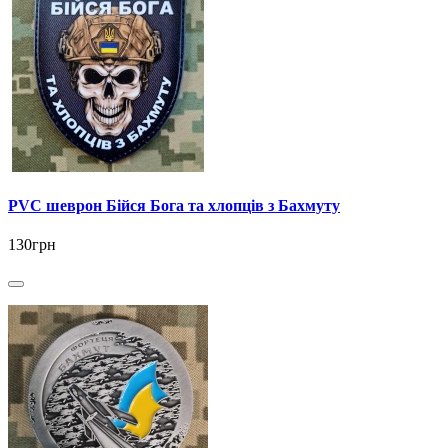
PVC шеврон Бійся Бога та хлопців з Бахмуту
130грн