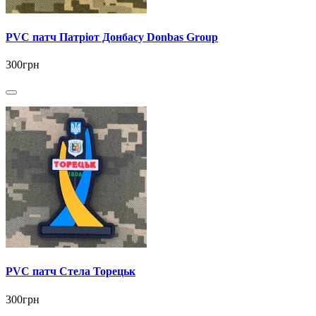
PVC патч Патріот Донбасу Donbas Group
300грн
PVC патч Стела Торецьк
300грн