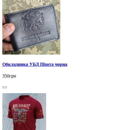
Обкладинка УБД Піхота чорна
350грн