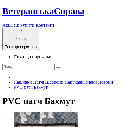
ВетеранськаСправа
Акції
Як купити
Контакти
0
Кошик
Поки що порожньо
Поки що порожньо
Нашивки Патчі Шеврони Нарукавні знаки Погони
PVC патч Бахмут
PVC патч Бахмут