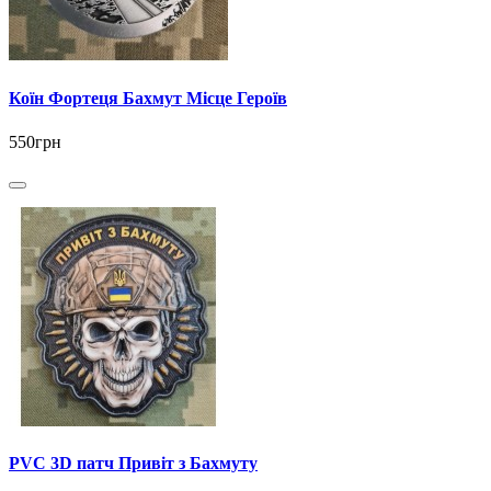
Коїн Фортеця Бахмут Місце Героїв
550грн
PVC 3D патч Привіт з Бахмуту