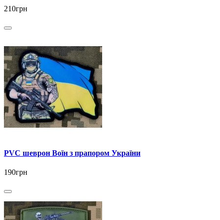
210грн
PVC шеврон Воїн з прапором України
190грн