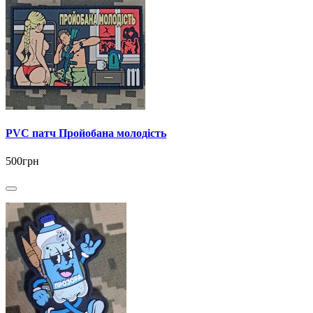
PVC патч Пройобана молодість
500грн