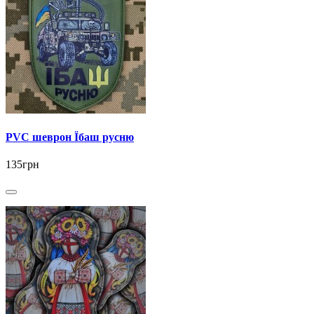
PVC шеврон Їбаш русню
135грн