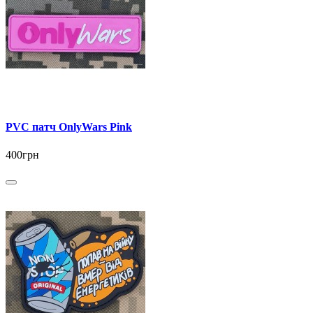
PVC патч OnlyWars Pink
400грн