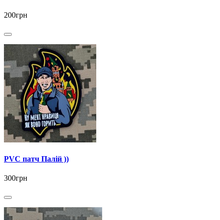
200грн
PVC патч Палій ))
300грн