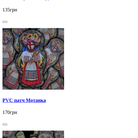
135грн
PVC патч Мотанка
170грн