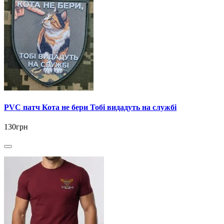
PVC патч Кота не бери Тобі видадуть на службі
130грн