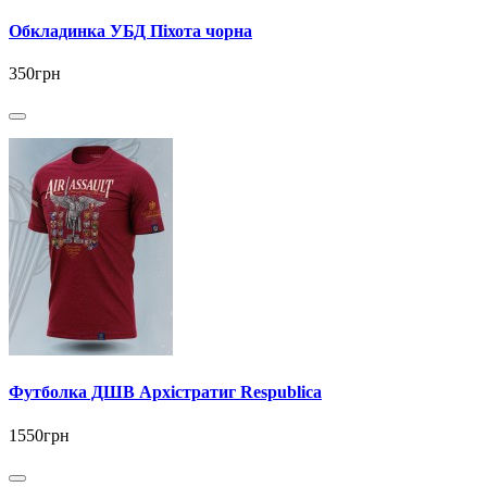
Обкладинка УБД Піхота чорна
350грн
Футболка ДШВ Архістратиг Respublica
1550грн