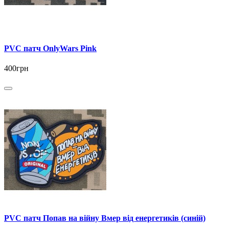
PVC патч OnlyWars Pink
400грн
PVC патч Попав на війну Вмер від енергетиків (синій)