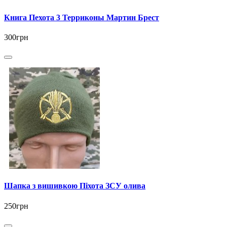
Книга Пехота 3 Терриконы Мартин Брест
300грн
Шапка з вишивкою Піхота ЗСУ олива
250грн