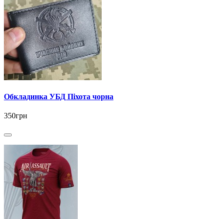
Обкладинка УБД Піхота чорна
350грн