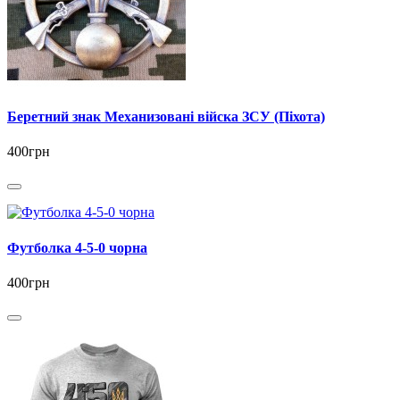
Беретний знак Механизовані війска ЗСУ (Піхота)
400грн
Футболка 4-5-0 чорна
400грн