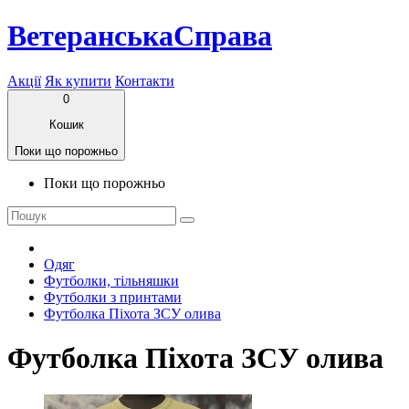
ВетеранськаСправа
Акції
Як купити
Контакти
0
Кошик
Поки що порожньо
Поки що порожньо
Одяг
Футболки, тільняшки
Футболки з принтами
Футболка Піхота ЗСУ олива
Футболка Піхота ЗСУ олива