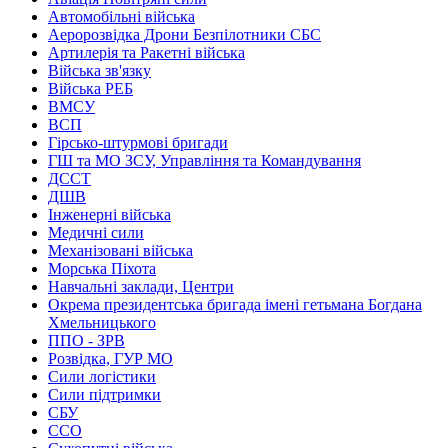
Автомобільні війська
Аеророзвідка Дрони Безпілотники СБС
Артилерія та Ракетні війська
Війська зв'язку
Війська РЕБ
ВМСУ
ВСП
Гірсько-штурмові бригади
ГШ та МО ЗСУ, Управління та Командування
ДССТ
ДШВ
Інженерні війська
Медичні сили
Механізовані війська
Морська Піхота
Навчальні заклади, Центри
Окрема президентська бригада імені гетьмана Богдана
Хмельницького
ППО - ЗРВ
Розвідка, ГУР МО
Сили логістики
Сили підтримки
СБУ
ССО