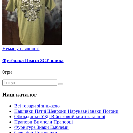
Немає у наявності
Футболка Піхота ЗСУ олива
0грн
Наш каталог
Всі товари зі знижкою
Нашивки Патчі Шеврони Нарукавні знаки Погони
Обкладинки УБД Військовий квиток та інші
Прапори Вимпели Прапорці
Фурнітура Знаки Емблеми
Сувеніри Подарунки