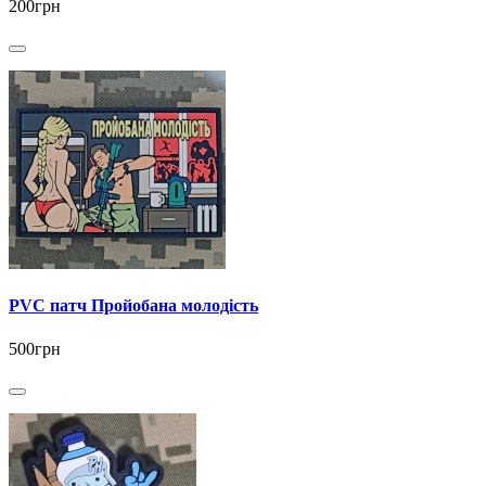
200грн
PVC патч Пройобана молодість
500грн