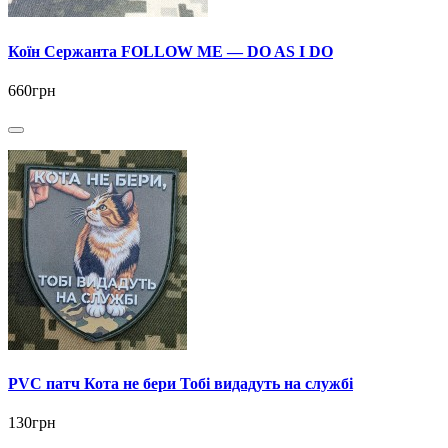
Коїн Сержанта FOLLOW ME — DO AS I DO
660грн
PVC патч Кота не бери Тобі видадуть на службі
130грн