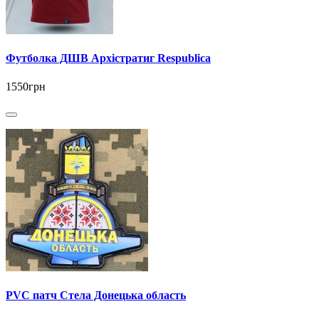
Футболка ДШВ Архістратиг Respublica
1550грн
PVC патч Стела Донецька область