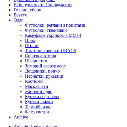
Екіпірування та Спорядження
Головні убори
Взуття
Одяг
Футболки, реглани з принтами
Футболки, тільняшки
Камуфляж укрпіксель ММ14
Поло
Штани
Тактичні сорочки UBACS
Cорочки, кітеля
Шкарпетки
Зимовий асортимент
Дощовики, пончо
Перчатки, рукавиці
Костюми
Маскхалати
Жіночий одяг
Куртки софтшелл
Куртки, парки
Термобілизна
Фліс, светри
Archive
Авіація Повітряні сили