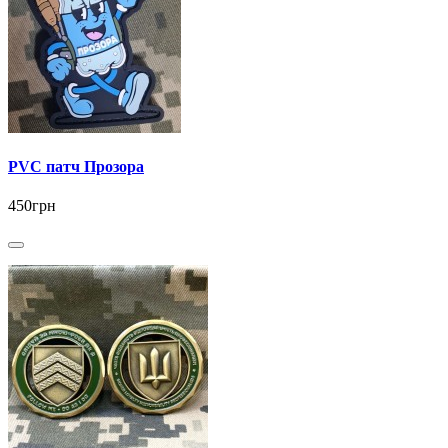
PVC патч Прозора
450грн