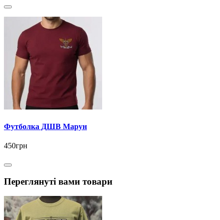
Футболка ДШВ Марун
450грн
Переглянуті вами товари