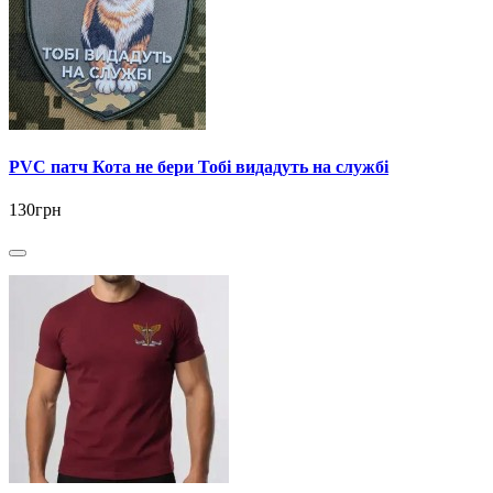
PVC патч Кота не бери Тобі видадуть на службі
130грн