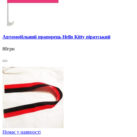
Автомобільний прапорець Hello Kitty піратський
80грн
Немає у наявності