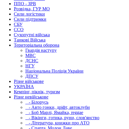
ППО - ЗРВ
Розвідка, ГУР МО
Сили логістики
Сили підтримки
СБУ
ССО
Сухопутні війська
Танкові Війська
Територіальна оборона
Гвардія наступу
МВС
ДСНС
НГУ
Національна Поліція України
ДПСУ
Різне військове
УКРАЇНА
Кемпінг, пікнік, туризм
Різне невійськове
- Білорусь
- Авто гонки, дріфт, автоклуби
- Боб Марлі, Ямайка, reggae
- Вікінги, готика, руни, слов'янство
- Література, книжки про АТО
- Спарта, Молон Лаве