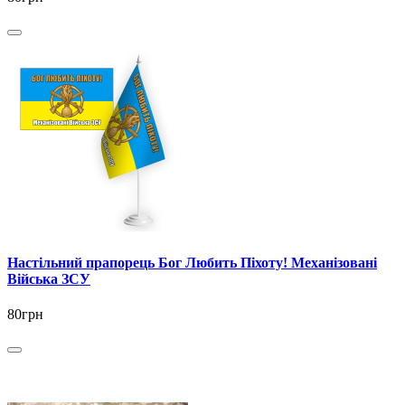
Настільний прапорець Бог Любить Піхоту! Механізовані
Війська ЗСУ
80грн