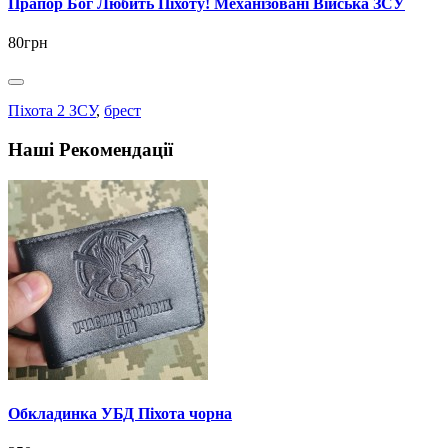
Прапор Бог Любить Піхоту! Механізовані Війська ЗСУ
80грн
Піхота 2 ЗСУ
,
брест
Наші Рекомендації
Обкладинка УБД Піхота чорна