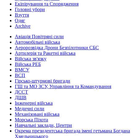
Екіпірування та Спорядження
Головні убори
Взуття
Одяг
Archive
Авіація Повітряні сили
Автомобільні війська
Аеророзвідка Дрони Безпілотники СБС
Артилерія та Ракетні війська
Війська зв'язку
Війська РЕБ
ВМСУ
ВСП
Гірсько-штурмові бригади
ГШ та МО ЗСУ, Управління та Командування
ДССТ
ДШВ
Інженерні війська
Медичні сили
Механізовані війська
Морська Піхота
Навчальні заклади, Центри
Окрема президентська бригада імені гетьмана Богдана
Хмельницького