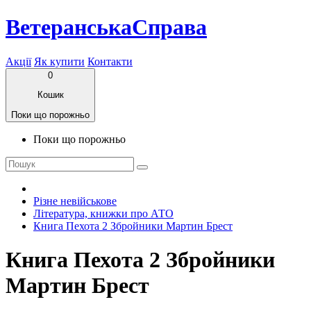
ВетеранськаСправа
Акції
Як купити
Контакти
0
Кошик
Поки що порожньо
Поки що порожньо
Різне невійськове
Література, книжки про АТО
Книга Пехота 2 Збройники Мартин Брест
Книга Пехота 2 Збройники
Мартин Брест