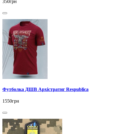
350грн
Футболка ДШВ Архістратиг Respublica
1550грн