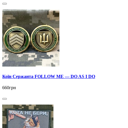
Коїн Сержанта FOLLOW ME — DO AS I DO
660грн