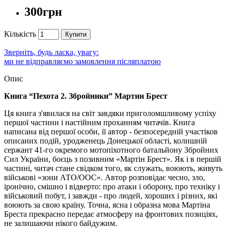
300грн
Кількість
Купити
Зверніть, будь ласка, увагу:
ми не відправляємо замовлення післяплатою
Опис
Книга “Пехота 2. Збройники” Мартин Брест
Ця книга з'явилася на світ завдяки приголомшливому успіху
першої частини і настійним проханням читачів. Книга
написана від першої особи, її автор - безпосередній участіков
описаних подій, уродженець Донецької області, колишній
сержант 41-го окремого мотопіхотного батальйону Збройних
Сил України, боєць з позивним «Мартін Брест». Як і в першій
частині, читач стане свідком того, як служать, воюють, живуть
військові «зони АТО/ООС». Автор розповідає чесно, зло,
іронічно, смішно і відверто: про атаки і оборону, про техніку і
військовий побут, і завжди - про людей, хороших і різних, які
воюють за свою країну. Точна, ясна і образна мова Мартіна
Бреста прекрасно передає атмосферу на фронтових позиціях,
не залишаючи нікого байдужим.