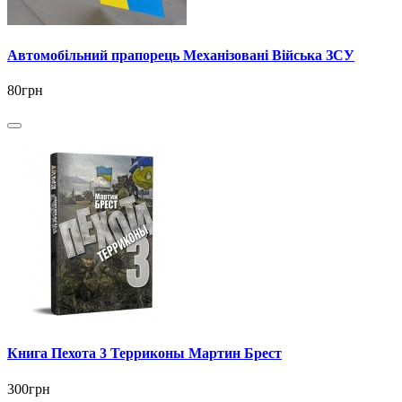
Автомобільний прапорець Механізовані Війська ЗСУ
80грн
Книга Пехота 3 Терриконы Мартин Брест
300грн