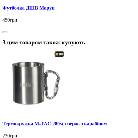
Футболка ДШВ Марун
450грн
З цим товаром також купують
Термокружка M-TAC 280мл нерж. з карабіном
230грн