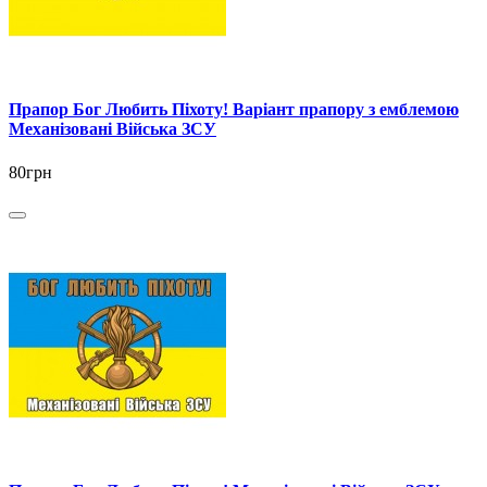
Прапор Бог Любить Піхоту! Варіант прапору з емблемою
Механізовані Війська ЗСУ
80грн