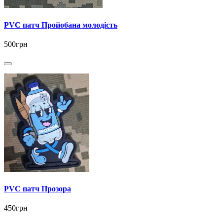
PVC патч Пройобана молодість
500грн
PVC патч Прозора
450грн