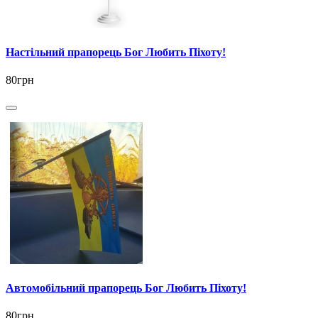
Настільний прапорець Бог Любить Піхоту!
80грн
Автомобільний прапорець Бог Любить Піхоту!
80грн