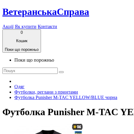
ВетеранськаСправа
Акції
Як купити
Контакти
0
Кошик
Поки що порожньо
Поки що порожньо
Одяг
Футболки, реглани з принтами
Футболка Punisher M-TAC YELLOW/BLUE чорна
Футболка Punisher M-TAC 