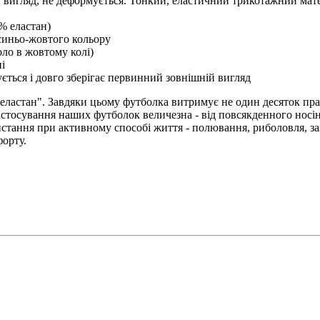
 вигляд, не деформується. Тонкий, еластичний трикотажний матер
% еластан)
 синьо-жовтого кольору
оло в жовтому колі)
і
ється і довго зберігає первинний зовнішній вигляд
"еластан". Завдяки цьому футболка витримує не один десяток пра
астосування наших футболок величезна - від повсякденного носін
стання при активному способі життя - полювання, риболовля, за
форту.