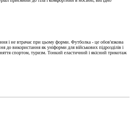
іал приємний до тіла і комфортний в носінні, вигідно
ння і не втрачає при цьому форми. Футболка - це обов'язкова
ня до використання як уніформи для військових підрозділів і
няття спортом, туризм. Тонкий еластичний і якісний трикотаж