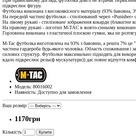
При правильному догляді, футболка довго не втрачає первісний
підкреслює фігуру.
Футболка виконана з високоякісного матеріалу (93% бавовна, 3
На передній частині футболки - стилізований череп «Punisher»
На лівому рукаві - стилізоване зображення кокарди (блакитне к
На правому рукаві - логотип M-TAC в жовто-синьому виконанн
Горловина виконана з еластичної плоскою гумки, яка не розтягу
M-Tac футболка виготовлена ​​на 93% з бавовни, а решта 7% це 
частина гардероба будь-якого чоловіка. Область споживання і з
силових структур. Футболки максимально підходять для викори
вдало підкреслює рельєф мускулатури)) дає повне відчуття ком
Модель: 80016002
Наявність: Доступно для замовлення
Ваш розмір:
1170грн
Кількість
Купити