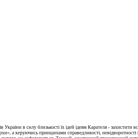
країни в силу близькості їх ідей ідеям Карателя - захистити все
и», а керуючись принципами справедливості, невідворотності по