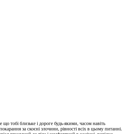
 що тобі близьке і дороге будь-якими, часом навіть
карання за скоєні злочини, рівності всіх в цьому питанні.