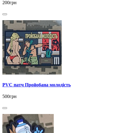
200грн
PVC патч Пройобана молодість
500грн