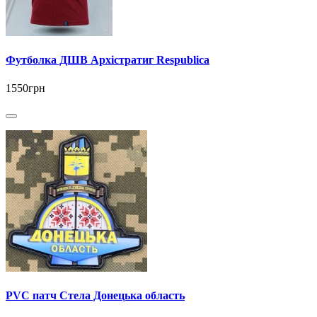
Футболка ДШВ Архістратиг Respublica
1550грн
PVC патч Стела Донецька область