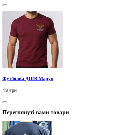
Футболка ДШВ Марун
450грн
Переглянуті вами товари