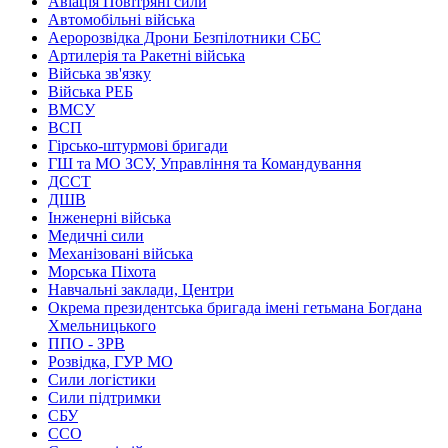
Авіація Повітряні сили
Автомобільні війська
Аеророзвідка Дрони Безпілотники СБС
Артилерія та Ракетні війська
Війська зв'язку
Війська РЕБ
ВМСУ
ВСП
Гірсько-штурмові бригади
ГШ та МО ЗСУ, Управління та Командування
ДССТ
ДШВ
Інженерні війська
Медичні сили
Механізовані війська
Морська Піхота
Навчальні заклади, Центри
Окрема президентська бригада імені гетьмана Богдана
Хмельницького
ППО - ЗРВ
Розвідка, ГУР МО
Сили логістики
Сили підтримки
СБУ
ССО