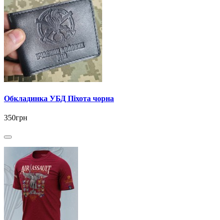
Обкладинка УБД Піхота чорна
350грн