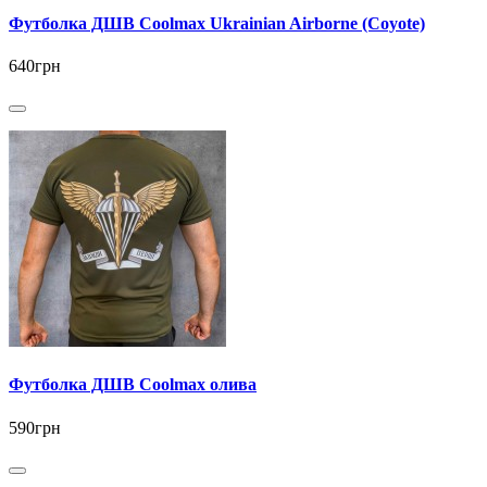
Футболка ДШВ Coolmax Ukrainian Airborne (Coyote)
640грн
Футболка ДШВ Coolmax олива
590грн