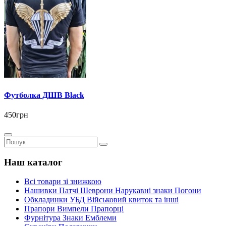
Футболка ДШВ Black
450грн
Наш каталог
Всі товари зі знижкою
Нашивки Патчі Шеврони Нарукавні знаки Погони
Обкладинки УБД Військовий квиток та інші
Прапори Вимпели Прапорці
Фурнітура Знаки Емблеми