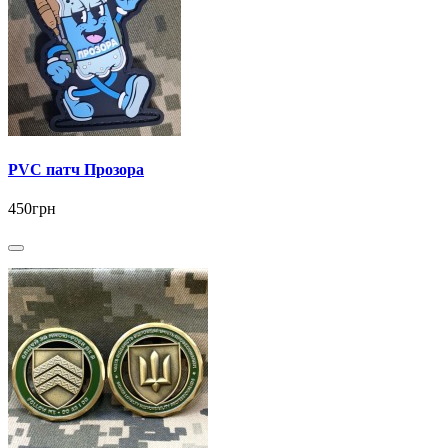
PVC патч Прозора
450грн