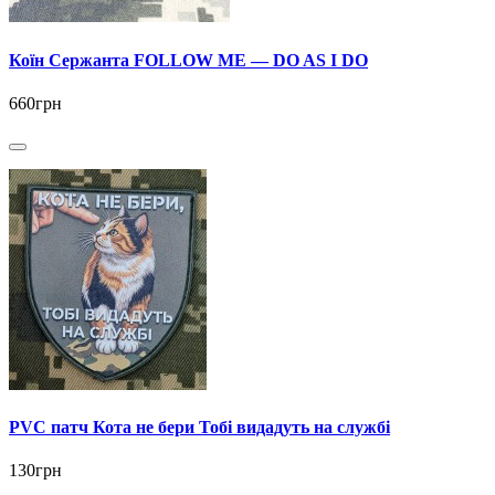
Коїн Сержанта FOLLOW ME — DO AS I DO
660грн
PVC патч Кота не бери Тобі видадуть на службі
130грн