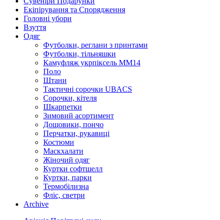
Сувеніри Подарунки
Екіпірування та Спорядження
Головні убори
Взуття
Одяг
Футболки, реглани з принтами
Футболки, тільняшки
Камуфляж укрпіксель ММ14
Поло
Штани
Тактичні сорочки UBACS
Cорочки, кітеля
Шкарпетки
Зимовий асортимент
Дощовики, пончо
Перчатки, рукавиці
Костюми
Маскхалати
Жіночий одяг
Куртки софтшелл
Куртки, парки
Термобілизна
Фліс, светри
Archive