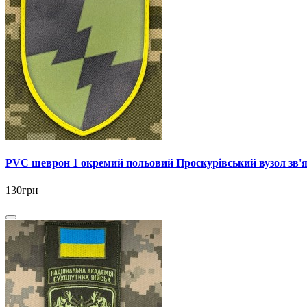
PVC шеврон 1 окремий польовий Проскурівський вузол зв'я
130грн