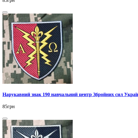
85грн
Нарукавний знак 190 навчальний центр Збройних сил Украї
85грн