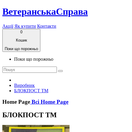
ВетеранськаСправа
Акції
Як купити
Контакти
0
Кошик
Поки що порожньо
Поки що порожньо
Виробник
БЛОКПОСТ ТМ
Home Page
Всі Home Page
БЛОКПОСТ ТМ