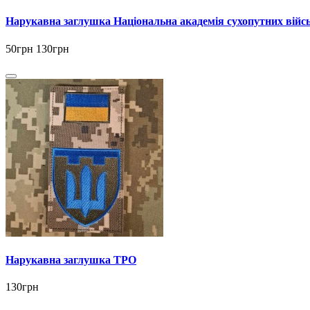
Нарукавна заглушка Національна академія сухопутних війсь
50грн
130грн
Нарукавна заглушка ТРО
130грн