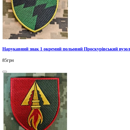
Нарукавний знак 1 окремий польовий Проскурівський вузол
85грн