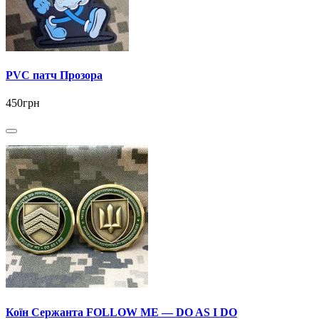
PVC патч Прозора
450грн
Коїн Сержанта FOLLOW ME — DO AS I DO