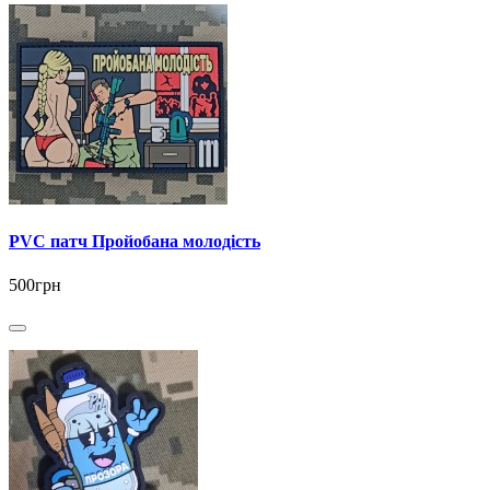
PVC патч Пройобана молодість
500грн