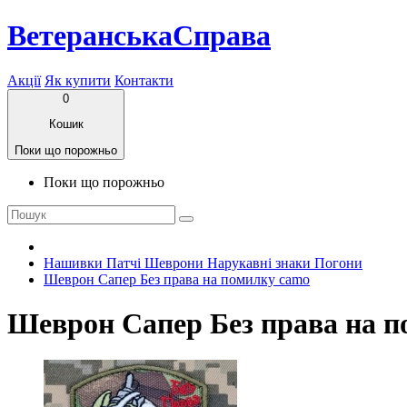
ВетеранськаСправа
Акції
Як купити
Контакти
0
Кошик
Поки що порожньо
Поки що порожньо
Нашивки Патчі Шеврони Нарукавні знаки Погони
Шеврон Сапер Без права на помилку camo
Шеврон Сапер Без права на 