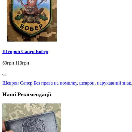
Шеврон Сапер Бобер
60грн
110грн
Шеврон Сапер Без права на помилку
,
шеврон
,
нарукавний знак
Наші Рекомендації