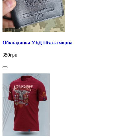
Обкладинка УБД Піхота чорна
350грн