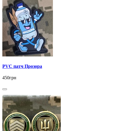
PVC патч Прозора
450грн