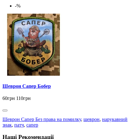
-%
Шеврон Сапер Бобер
60грн
110грн
Шеврон Сапер Без права на помилку
,
шеврон
,
нарукавний
знак
,
патч
,
сапер
Наші Рекомендації