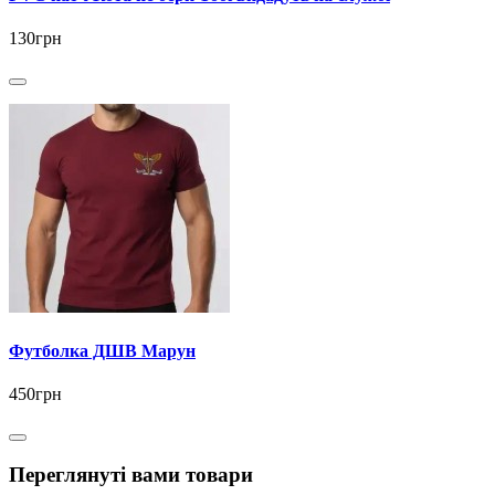
130грн
Футболка ДШВ Марун
450грн
Переглянуті вами товари