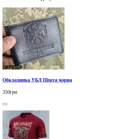
Обкладинка УБД Піхота чорна
350грн