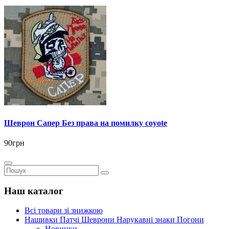
Шеврон Сапер Без права на помилку coyote
90грн
Наш каталог
Всі товари зі знижкою
Нашивки Патчі Шеврони Нарукавні знаки Погони
Новинки