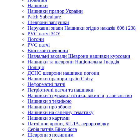
Нашивки
Нашивки прапор України
Рatch Subculture
Шеврони заглушки
Нарукавні знаки Нашивки згідно наказів 606 і 238
PVC патчі ЗСУ
Погони
PVC патчі
Військові шеврони
Навчальні заклади Шеврони нашивки курсовки
Нашивки та шеврони Національна Гвардія
Поліція
ДСНС шеврони нашивки погони
Нашивки прапори країн Світу
Неформатні патчі
Патріотичні патчи та нашивки
Нашивки з рунами, готика, вікинги, слов'янство
Нашивки з технікою
Нашивки про зброю
Нашивки на саперну тематику
Нашивки з картами
Патчі про дрони, БПЛА, аеророзвідку
Серія патчів Бійся бога
Шеврони з позивним