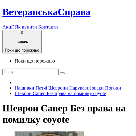
ВетеранськаСправа
Акції
Як купити
Контакти
0
Кошик
Поки що порожньо
Поки що порожньо
Нашивки Патчі Шеврони Нарукавні знаки Погони
Шеврон Сапер Без права на помилку coyote
Шеврон Сапер Без права на
помилку coyote