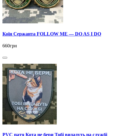
Коїн Сержанта FOLLOW ME — DO AS I DO
660грн
PVC патч Кота не бери Тобі видадуть на службі