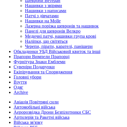
Шеврони Ветеран
Нашивки з звірями
Нашивки з написами
Патчі з дівчатами
Нашивки на Molle
Лазерна порізка шевронів та нашивок
Панелі для шевронів Велкро
Медичні патчі, нашивки група крові
Наліпки, що світяться
Черепи, пірати, карателі, панішери
Обкладинки УБД Військовий квиток та інші
Прапори Вимпели Прапорці
Фурнітура Знаки Емблеми
Сувеніри Подарунки
Екіпірування та Спорядження
Головні убори
Взуття
Одяг
Archive
Авіація Повітряні сили
Автомобільні війська
Аеророзвідка Дрони Безпілотники СБС
Артилерія та Ракетні війська
Війська зв'язку