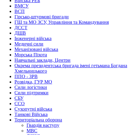
Війська РЕБ
ВМСУ
ВСП
Гірсько-штурмові бригади
ГШ та МО ЗСУ, Управління та Командування
ДССТ
ДШВ
Інженерні війська
Медичні сили
Механізовані війська
Морська Піхота
Навчальні заклади, Центри
Окрема президентська бригада імені гетьмана Богдана
Хмельницького
ППО - ЗРВ
Розвідка, ГУР МО
Сили логістики
Сили підтримки
СБУ
ССО
Сухопутні війська
Танкові Війська
Територіальна оборона
Гвардія наступу
МВС