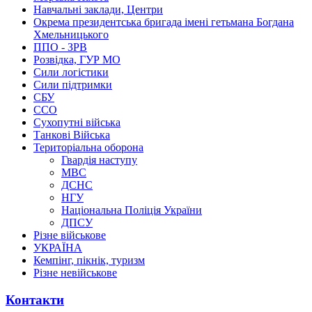
Навчальні заклади, Центри
Окрема президентська бригада імені гетьмана Богдана
Хмельницького
ППО - ЗРВ
Розвідка, ГУР МО
Сили логістики
Сили підтримки
СБУ
ССО
Сухопутні війська
Танкові Війська
Територіальна оборона
Гвардія наступу
МВС
ДСНС
НГУ
Національна Поліція України
ДПСУ
Різне військове
УКРАЇНА
Кемпінг, пікнік, туризм
Різне невійськове
Контакти