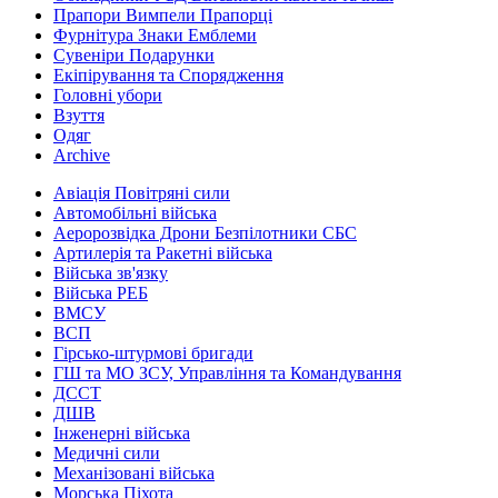
Прапори Вимпели Прапорці
Фурнітура Знаки Емблеми
Сувеніри Подарунки
Екіпірування та Спорядження
Головні убори
Взуття
Одяг
Archive
Авіація Повітряні сили
Автомобільні війська
Аеророзвідка Дрони Безпілотники СБС
Артилерія та Ракетні війська
Війська зв'язку
Війська РЕБ
ВМСУ
ВСП
Гірсько-штурмові бригади
ГШ та МО ЗСУ, Управління та Командування
ДССТ
ДШВ
Інженерні війська
Медичні сили
Механізовані війська
Морська Піхота