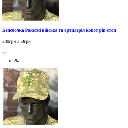
Бейсболка Ракетні війська та артилерія койот ріп-стоп
280грн
350грн
-%