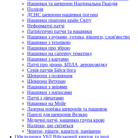
Нашивки та шеврони Національна Гвардія
Поліція
ДСНС шеврони нашивки погони
Нашивки прапори країн Світу
Неформатні патчі
Патріотичні патчи та нашивки
Нашивки з рунами, готика, вікинги, слов'янство
Нашивки з технікою
Нашивки про зброю
Нашивки на саперну тематику
Нашивки з картами
Патчі про дрони, БПЛА, аеророзвідку
Серія патчів Бійся бога
Шеврони з позивним
Шеврони Ветеран
Нашивки з звірями
Нашивки з написами
Патчі з дівчатами
Нашивки на Molle
Лазерна порізка шевронів та нашивок
Панелі для шевронів Велкро
Медичні патчі, нашивки група крові
Наліпки, що світяться
Черепи, пірати, карателі, панішери
Обкладинки УБД Військовий квиток та інші