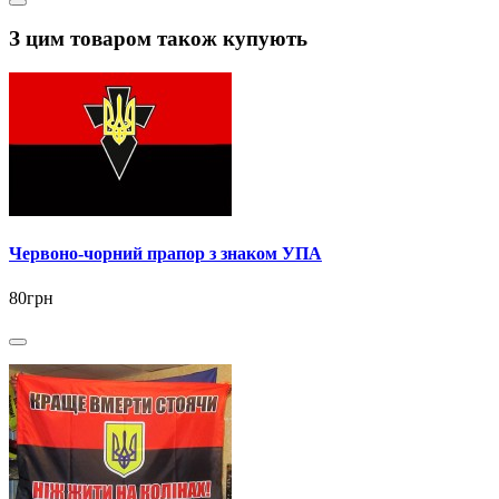
З цим товаром також купують
Червоно-чорний прапор з знаком УПА
80грн