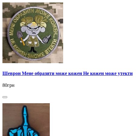
Шеврон Мене образити може кожен Не кожен може утекти
80грн