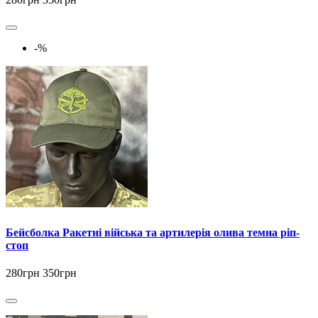
-%
Бейсболка Ракетні війська та артилерія олива темна ріп-
стоп
280грн
350грн