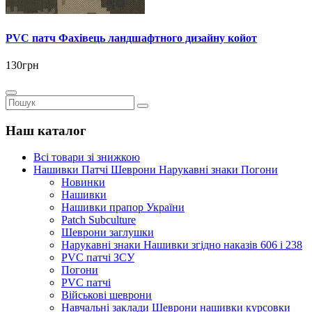
PVC патч Фахівець ландшафтного дизайну койот
130грн
Наш каталог
Всі товари зі знижкою
Нашивки Патчі Шеврони Нарукавні знаки Погони
Новинки
Нашивки
Нашивки прапор України
Рatch Subculture
Шеврони заглушки
Нарукавні знаки Нашивки згідно наказів 606 і 238
PVC патчі ЗСУ
Погони
PVC патчі
Військові шеврони
Навчальні заклади Шеврони нашивки курсовки