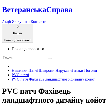
ВетеранськаСправа
Акції
Як купити
Контакти
0
Кошик
Поки що порожньо
Поки що порожньо
Нашивки Патчі Шеврони Нарукавні знаки Погони
PVC патчі
PVC патч Фахівець ландшафтного дизайну койот
PVC патч Фахівець
ландшафтного дизайну койот