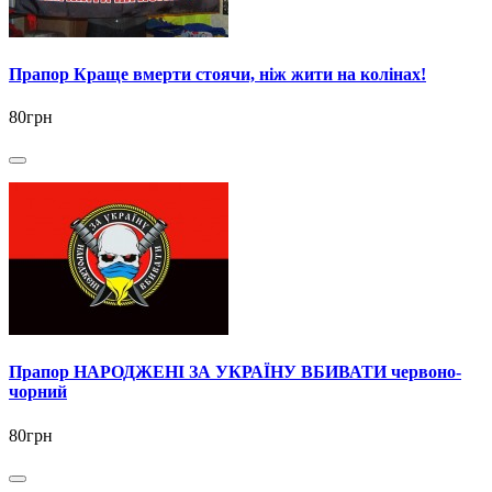
Прапор Краще вмерти стоячи, ніж жити на колінах!
80грн
Прапор НАРОДЖЕНІ ЗА УКРАЇНУ ВБИВАТИ червоно-
чорний
80грн