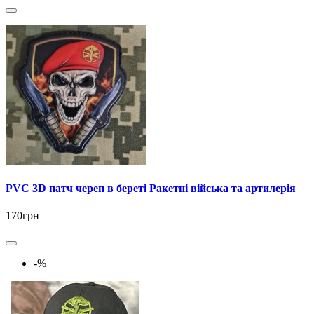
PVC 3D патч череп в береті Ракетні війська та артилерія
170грн
-%