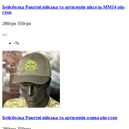
Бейсболка Ракетні війська та артилерія піксель ММ14 ріп-
стоп
280грн
350грн
-%
Бейсболка Ракетні війська та артилерія олива ріп-стоп
280грн
350грн