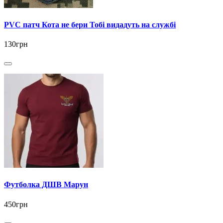
PVC патч Кота не бери Тобі видадуть на службі
130грн
Футболка ДШВ Марун
450грн