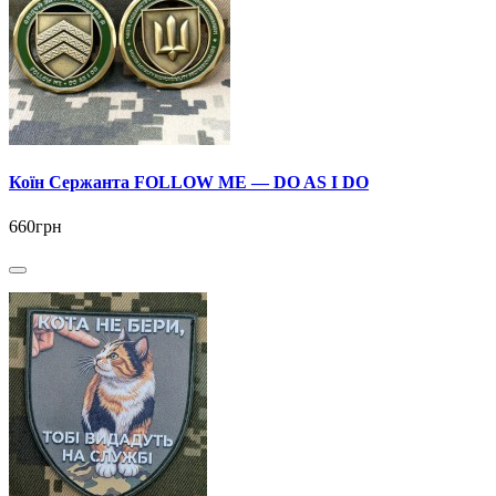
Коїн Сержанта FOLLOW ME — DO AS I DO
660грн