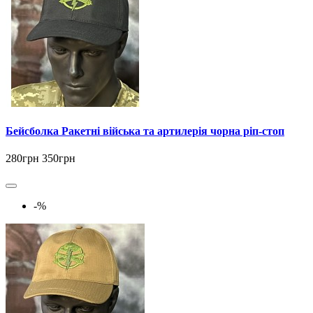
Бейсболка Ракетні війська та артилерія чорна ріп-стоп
280грн
350грн
-%