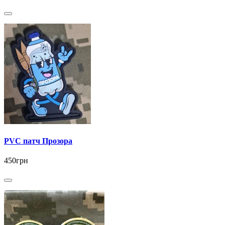
PVC патч Прозора
450грн